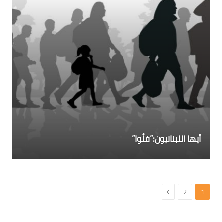
أيها اللبنانيون:”فلُوا”
التالي
2
1