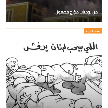
من يوميات مؤرخ مجهول…
ضيوف الموقع