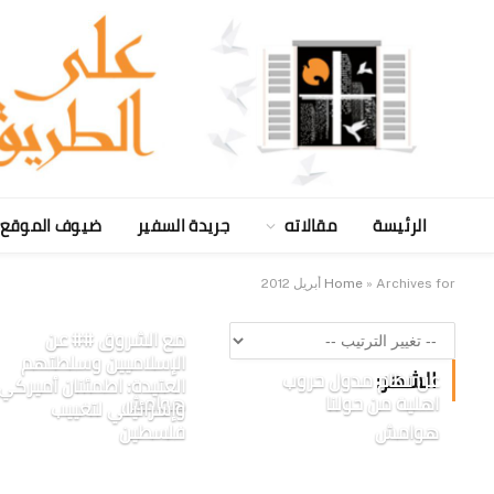
الرئيسة
مقالاته
جريدة السفير
ضيوف الموقع
Archives for أبريل 2012
»
Home
مع الشروق ## عن
الإسلاميين وسلطتهم
الشهر:
عن نظام مدول حروب
العتيدة: اطمئنان أميركي
اهلية من حولنا
هوامش
وإسرائيلي لتغييب
هوامش
فلسطين