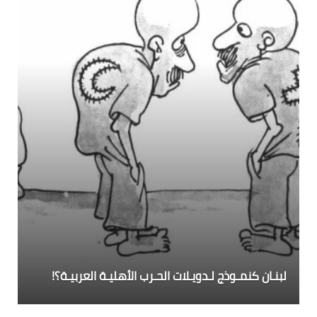
لبنـان كنمـوذج لـدويـلات الحـرب الأهليـة العربيـة؟!