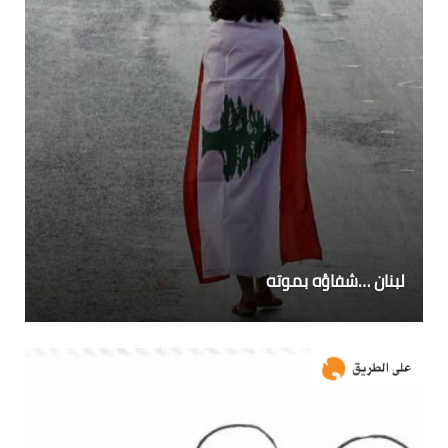
لبنان …شفاؤه بموته