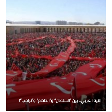
التيه العربي.. بين “السلطان” و”الحاخام” و”ترامب”!