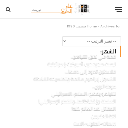
Archives for سبتمبر 1996
»
Home
الشهر:
قمة في نفق نتنياهو..
ليست مجرد حرب أميركية-إسرائيلية
فلسطين تعود إلى دمها…
الكسول إبراهيم سلامة وتماسيحه النشطة
عودة الروح..
نتنياهو يفضح»السلام«الاسرائيلي
السلطة وإشتباكاتها..والخطر الإسرائيلي!
المقاتل ضد العالم كله!
لغة العقربين
جبهات»الجنوب«الست