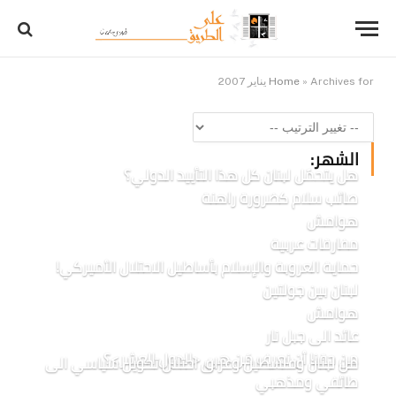
Archives for يناير 2007
»
Home
الشهر:
هل يتحمّل لبنان كل هذا التأييد الدولي؟
صائب سلام كضرورة راهنة
هوامش
مفارقات عربية
حماية العروبة والإسلام بأساطيل الاحتلال الأميركي!
لبنان بين جولتين
هوامش
عائد الى جبل نار
من حقنا أن نعرف مَن هي <الدول العشر>؟
من لبنان وفلسطين وعراق احتلال تحويل سياسي الى
طائفي ومذهبي