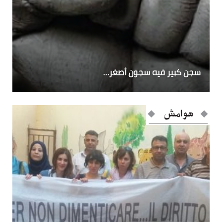
سجن كبير فيه سجون أصغر…