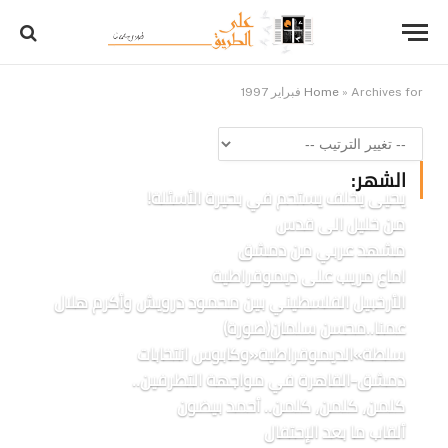
Archives for فبراير 1997
»
Home
الشهر:
يحيى يخلف يستحم في بحيرة الأسئلة!
من خليل الى قدس
مشهد عربي من دمشق
اماع مريب على ديموقراطية
الأرخبيل الفلسطيني بين محمود درويش وأكرم هلال
عمنا..محسن سلمان(صورة)
سلطة»الديموقراطية«وكابوس انتخابات
دمشق-القاهرة في مواجهة التطرفين..
كلمن، كلمن، كلمن.. أحمد بيضون
ألقاب ما بعد الإحتفال