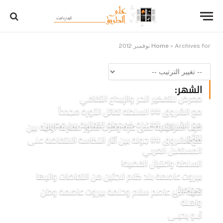
Archives for نوفمبر 2012
»
Home
الشهر:
معرض للتفكير الحر والإبداع الثقافي
مع الشروق ## السلطة تقاتل الثورة مجدداً
مع الشروق ## غزة كمحطة انتقالية بين عصرين
حرب اسرائيلية على غزة وحرب تموز مقارنة اولية بين
نتائج
مع الشروق ## جولة بين آثار انتكاسة الانتفاضة على
المستقبل العربي
السلطة واغتيال القضية!
بيروت عاصمة بلد كلام لاجئين من انتفاضات واليها
هوامش
تحية الى عاصم سلام وحلمة بيروت عاصمة وطن
واهلة
أبـو يحيـى