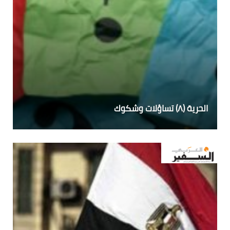
الحرية (٨) تساؤلات وشكوك