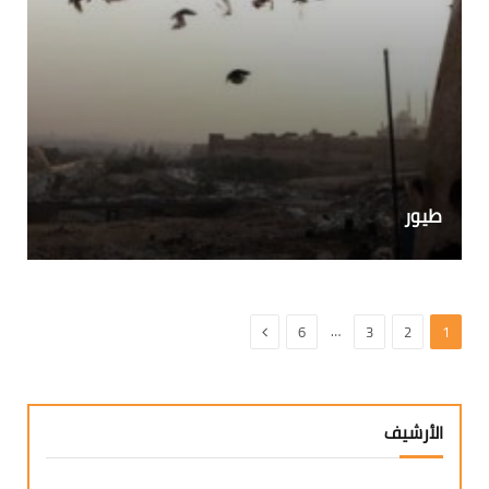
طيور
التالي
…
6
3
2
1
الأرشيف