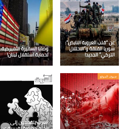
عن “قلب العروبة النابض”:
سوريا القلقة و”الاحتلال
وصايا السفيرة الأميركية..
التركي” الجديد!
لحماية استقلال لبنان!
ضيوف الموقع
العرب يتقدمون إلى
الخلف: صورة تقريبية عن