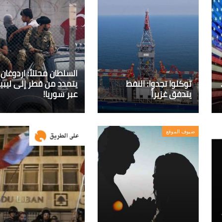
السلطان محتلاً: اردوغان
توكلوا تجدوا: النفط
يتمدد من قطر إلى ليبيا.
يتدفق غزيراً
عبر سوريا!
ضيوف الموقع