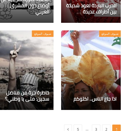
الحرب الباردة تعود شديدة
أوضاع دول المشرق
بين أطراف عديدة
العربي
ضيوف الموقع
ضيوف الموقع
خاطرة حرة من مناضل
اذا جاع الناس.. اكلوكم
سجين: متى يا وطني؟
التالي
…
5
3
2
1