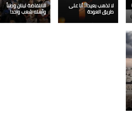
لا تذهب بعيدا.. أنا على
الانتفاضة لبنان وطناً
طريق العودة
وأهله شعب واحد!