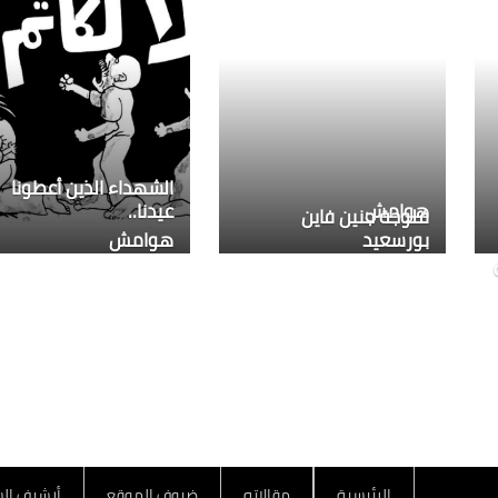
الشهداء الذين أعطونا
هوامش
عيدنا..
فلوجة جنين فاين
بورسعيد
هوامش
الرئيسية
مقالاته
ضيوف الموقع
أرشيف الس