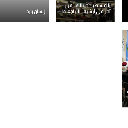
يا فلسطين جينالك.. قرار
آخر في أرشيف التراجعات!
إنسان بارد