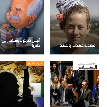
أنيس صايغ .. يسبقنا إلى
عهدك عهدك. يا عهد
طبريا
ضيوف الموقع