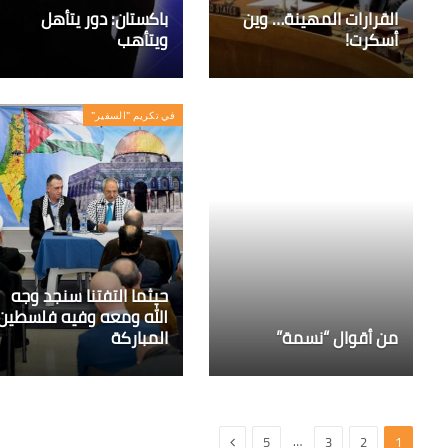
القرارات المهينة… وين
باكستان: دور يتأهل
أسكرت!
ويتأهب
في تكريم "السفير"
حيثما التفتنا سنجد وجه
الله ومعه وفيه فلسطين
من أقوال “نسمة”
المباركة
التالي
…
5
3
2
1