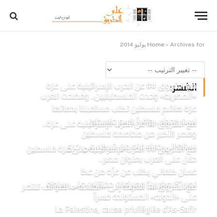
Archives for يوليو 2014
»
Home
مع الشروق ## عن الحرب الإسرائيلية على غزة
الشهر:
«المصرية» وحدت الفلسطينيين.. وفضحت العرب
غزة هاشم فلسطين تكتب مستقبلنا بدمائها
لست وحدك.. واقرأ باسم فلسطين
مع الشروق ## عن الحرب الإسرائيلية على غزة..
ومصر الأكبر من مخاصمة فلسطين
رسالة الى دماء غزة من شركاء في جرح
مع الشروق ## الحرب الإسرائيلية على غزة فلسطين
حلال على العرب بعنوان مصر..
غسان كنفاني يكتب عن غزّة من عكا
نصر “الاصغرين” وصراعات مقتتلين على سلطة
مع الشروق ## العودة إلى «الخلافة»: الطوائف تنتصر
على «الدولة» المستولدة قسراً
La Palestine, cause privilégiée d’As-Safir