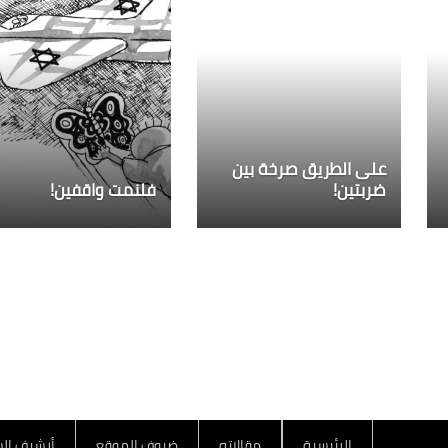
على الطريق صرخة بين
ضربتين!
فلنمت واقفين!
الرئيسية
مقالاته
ضيوف الموقع
أرشيف الس