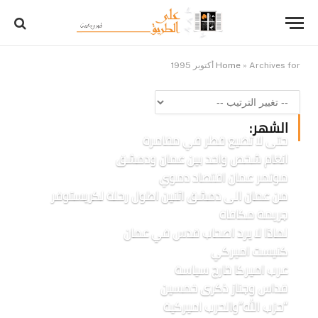
Archives for أكتوبر 1995
»
Home
الشهر:
حتى لا تضيع قطر في مقامرة
انغام شخص واحد بين عمان ودمشق
موتمر عمان اقتصاد دموي
من عمان الى دمشق اثنين اطول رحلة لكريستوفر
جريمة مكافاة
لماذا لا يرد اصحاب قدس في عمان
كنيست اميركي
عرب اميركا خارج سياسة
قداس وجناز ذكرى خمسين
“حزب الله”والحرب اميركية