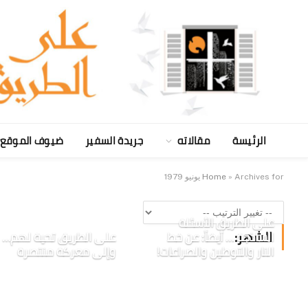
الرئيسة
مقالاته
جريدة السفير
ضيوف الموقع
Archives for يونيو 1979
»
Home
على الطريق الأسئلة
الشهر:
الساذجة … أيضاً: عن خط
على الطريق تحية لهم…
النار والتوطين والصراعات!
وإلى معركة منتصرة