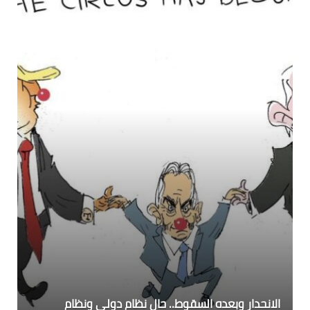
الانحدار وبعده السقوط.. حال نظام دولي ونظام