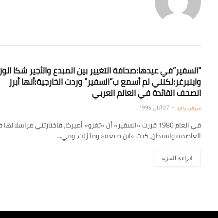
“السفير”في عيدها:صحافة التغيير بين المبدع والأجير شكا الوزي
واينبرغر:لكنني لم أسمع ب”السفير” وردت الخارجية:أنها أبرز
الصحف القائدة في العالم العربي
شوقي رافع
27 آذار، 1995
في العام 1980 قررت »السفير« أن »تغزو« أميركا، فاختارتني مراسلا لها
العاصمة واشنطن، كنت »ابن ضيعة« وما زلت، وفي…
قراءة المزيد