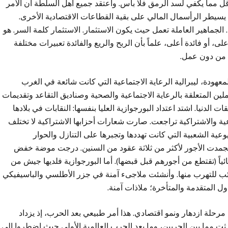
قل مما يكفي لسد الرمق فلا بأس. واعتقد جميع أهل السلطة أن الأمر
1% تتحكم بمصير البشرية. يسيطر الرأسمال المالي على بقية القطاعات الاقتصادية الأخرى.
الجماهير العاملة تعمل حيث يكون الاستثمار. الاستثمار كلمة السر. هو
لى، أو فائدة أعلى، علماً بأن الربح والريع والفائدة تعبيرات مختلفة
 من دون عمل.
م 1989، سقطت الليبرالية المعهودة، ليبرالية الرعاية الاجتماعية التي كانت شائعة في الغرب
ن المتعلقة بالرعاية الاجتماعية والصحية وصناديق التقاعد وتقديمات
الدنيا. اشتد اعتداد البورجوازية العليا بنفسها: النقابات في بلادها
ة والاشتراكية تراجعت. صارت شعارات أحزابها الاشتراكية لا تختلف
وعية الشعبية التي كانت تهددها وتجبرها على التنازل والحوار
 تجمدت الأجور لأكثر من ثلاثة عقود من السنين. درجت موضة خفض
ياً (تقتطع من أجورهم قبل قبضها). أما البورجوازية فلديها جيش من
ئب للتهرب منها. وأنشئت ملاجىء آمنة في جزر الأطلسي والباسيفيكي
ول المتقدمة والمتأخرة؛ ملاذات آمنة.
ة مرحلة ازدهار ونمو اقتصادي. هذا أمر طبيعي بعد الحرب، إذ يزداد
 ورثت مما بين الحربين، وما بعد الحرب العالمية الأولى حيث اضطروا الى