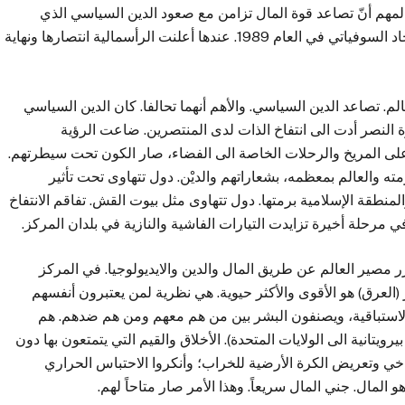
هم أنّ تصاعد قوة المال تزامن مع صعود الدين السياسي الذي
سيؤدي بالتواطؤ بين الأميركيين والسعوديين الى سقوط الاتحاد السوفياتي في العام 1989. عندها أعلنت الرأسمالية انتصارها ونهاية
م. تصاعد الدين السياسي. والأهم أنهما تحالفا. كان الدين السياسي
وة النصر أدت الى انتفاخ الذات لدى المنتصرين. ضاعت الرؤية
على المريخ والرحلات الخاصة الى الفضاء، صار الكون تحت سيطرتهم.
رمته والعالم بمعظمه، بشعاراتهم والديْن. دول تتهاوى تحت تأثير
منطقة الإسلامية برمتها. دول تتهاوى مثل بيوت القش. تفاقم الانتفاخ
ي مرحلة أخيرة تزايدت التيارات الفاشية والنازية في بلدان المركز.
مصير العالم عن طريق المال والدين والايديولوجيا. في المركز
 (العرق) هو الأقوى والأكثر حيوية. هي نظرية لمن يعتبرون أنفسهم
 الاستباقية، ويصنفون البشر بين من هم معهم ومن هم ضدهم. هم
ويتانية الى الولايات المتحدة). الأخلاق والقيم التي يتمتعون بها دون
ناخي وتعريض الكرة الأرضية للخراب؛ وأنكروا الاحتباس الحراري
 المال. جني المال سريعاً. وهذا الأمر صار متاحاً لهم.