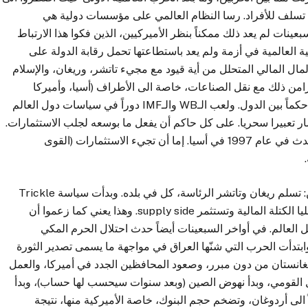
ي تسلف للأفراد. رسا النظام العالمي على مؤسسات دولية هي
سط السبعينات لم يعد ذلك ممكناً بنظر الأميركيين، الذين فكوا هذا الارتباط
ة العالمية في أزمة ولم يعد باستطاعتها تحمل رقابة الدولة على
 المالي المتحلل من أية قيود مع مجيء تاتشر، وريغان، والإسلام
امن ذلك مع نقل الصناعات، خاصة الى الأطراف (أسيا، وأميركا
اللاتينية وأفريقيا). صارت التجارة الحرة ديناً. صارت الـWTO حكماً بين الدول. ولعب الـWB والـIMF دوراً في سياسات دول العالم
مار تعبيرا سحريا. على كل حاكم أن يفعل ما بوسعه لجلب الاستثمارات.
عندما تهرب الاستثمارات تحصل كارثة مالية-اقتصادية كما حدث في عام 1997 في أسيا. إما أن تجيء الاستثمارات (القوى
مرحلة النيوليبرالية بدأت في أواخر سبعينات القرن العشرين: تسلم ريغان وتاتشر الرئاسة، كل في بلده. وبدأت سياسة Trickle
Down Supply Side Economics. وهي أن تملك الطبقة العليا الكتلة المالية وتستثمر supply side. وهذا يعني كما زعموا أن
 العالم. في أواخر السبعينات أيضاً حدث احتلال الحرم المكي
بتدأت الحرب التي شنّها العراق في مواجهة ما يسمى تصدير الثورة
أفغانستان من دون مبرر، وصعود المحافظين الجدد في أميركا، والعمل
 العسكرية الأميركية الى 4.2% من الدخل القومي، وبدأ نهوض الصين (وبعد سنوات سيحسب لها حساب)، وبدأ
 الى أردوغان، وتضخم حجم البنوك، خاصة الأميركية منها، نتيجة