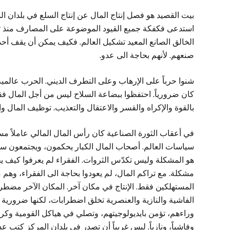
بيت القصيد هو فصل إنتاج المال عن إنتاج السلع في بلدان ال
استدعى فكفكة جميع القيود الموضوعة على المصارف منذ ثل
الخالق الصانع المعيد تشكيل العالم. فكيف يمكن أن يقف أح
صنعهم. لأنهم بحاجة الى عدو.
شنوا حرباً على الإرهاب وعلى التطرف الديني. الحرب عالمي
كان ضرورياً. احتفظوا ببضاعة السلاح ليس من أجل المال فقط
بالقوة والإكراه والقسر والاعتقال والتعذيب. توظيف المال 
في أعقاب الثورة الصناعية كان رأس المال المالي عاملاً مسا
سياسات العالم. أصحاب المال الكبار يحكمون، ويجتمعون سنوي
هو المشكلة وليس تكدّس الثروات. الفقراء لم يعرفوا كيف يح
مشكلة. مع تراكم المال، لم يعودوا بحاجة الى الفقراء، وهم
المستهلكين فقط. الإنتاج في مكان آخر. المكان الآخر مضطر 
الفاشية والنازية والعنصرية تخلق اضطرابات، لكنها ضرورية
وراءهم، تؤمن بايديولوجيتهم، وتصلي في هياكل القومية وكره
وفاشياً، ونازياً. ليس غريباً أن تصدر في بلدان المركز كتب 