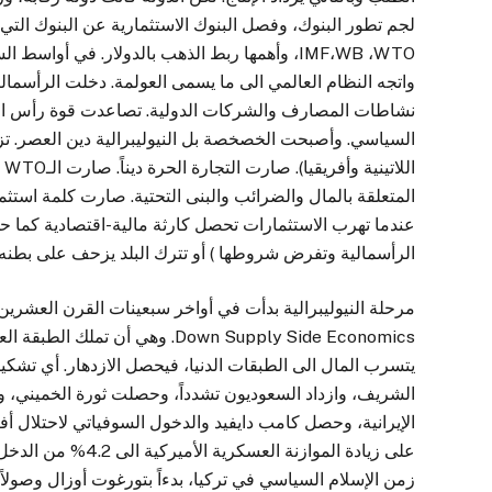
لجم تطور البنوك، وفصل البنوك الاستثمارية عن البنوك الت
IMF،WB ،WTO، وأهمها ربط الذهب بالدولار. في أوا
واتجه النظام العالمي الى ما يسمى العولمة. دخلت الرأسمالي
نشاطات المصارف والشركات الدولية. تصاعدت قوة رأس المال
السياسي. وأصبحت الخصخصة بل النيوليبرالية دين العصر. تز
المتعلقة بالمال والضرائب والبنى التحتية. صارت كلمة استث
الرأسمالية وتفرض شروطها ) أو تترك البلد يزحف على بطنه.
يتسرب المال الى الطبقات الدنيا، فيحصل الازدهار. أي تشكيل
الشريف، وازداد السعوديون تشدداً، وحصلت ثورة الخميني، وا
الإيرانية، وحصل كامب دايفيد والدخول السوفياتي لاحتلال 
على زيادة الموازنة
زمن الإسلام السياسي في تركيا، بدءاً بتورغوت أوزال وصولاً