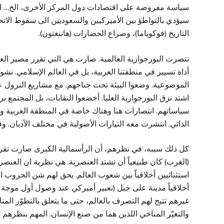
سياسة مفروضة على اقتصادات دول المركز الأخرى، الخ… الم
التاريخ (فوكوياما)، وصراع الحضارات (هاننغتون).
نتصرت البورجوازية العالمية. صارت هي التي تقرر مصير العال
أداة تسيير في منطقتنا العربية، بل في العالم الإسلامي. نش
الموضوعية. وضعوا البيئة تحت جناحهم. مع مشاريع النزول 
اشتد نزق البورجوازية العليا. أخضعوا النقابات، بل المجتمع ب
سياساتهم. انتصارات هنا وهناك خاصة في المنطقة العربية وال
الذاتي. انتشرت معه التيارات الأصولية في مختلف الأديان. وف
كل ذلك سببه، في نظرهم، أن الرأسمالية الكبرى صارت تقرر 
(الغرب) كان طبيعياً أن تشتد العنصرية. هي نظرية ان العنصر
استثنائيين أخلاقياً بين شعوب العالم. يحق لهم شن الحروب
أخلاقياً مدينة على جبل (تعبير أميركي عند وصول أول موجة بير
غيرهم تتيح لهم التصرف بالعالم، حتى ما يتعلق بالتطوّر الم
والتغيّر المناخي اللذين هما من صنع الإنسان. المهم بنظرهم هو