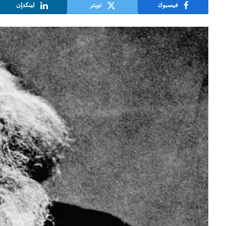
فيسبوك
تويتر
لينكدإن