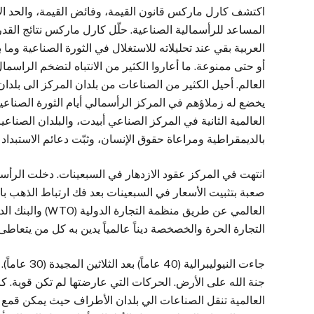
اكتشف كارل ماركس قانون القيمة، وفائض القيمة، والحد الأد
المساعد للرأسمالية الصناعية. حلّل كارل ماركس نتائج القد
العربية بقي عند تحليلاته للاستغلال في الثورة الصناعية وم
أو حتى ممنوعة. ما أعاروا الكثير من الانتباه لتضخم الرا
العالم. أحيل الكثير من الصناعات من بلدان المركز الى بلدان
يخضع له زملاؤهم في المركز الرأسمالي أيام الثورة الصناعي
العالمية الثانية في المركز الصناعي أبيدت، والبلدان الصناع
بالديمقراطية ومراعاة حقوق الإنسان، وثبّت دعائم الاستبداد
انتهت في المركز عقود الازدهار في السبعينات. دخلت الرأس
صعبة بتثبيت الأسعار في السبعينات بعد فك ارتباط الذهب بالد
التجارة الحرة والخصخصة ديناً عالمياً يدين به كل من يتعاطى
جاءت النيولي
جنة الله على الأرض. الحركات التي عارضتها لم تكن قوية. ك
العالمية تنقل الصناعات الي بلدان الأطراف حيث يمكن قمع 