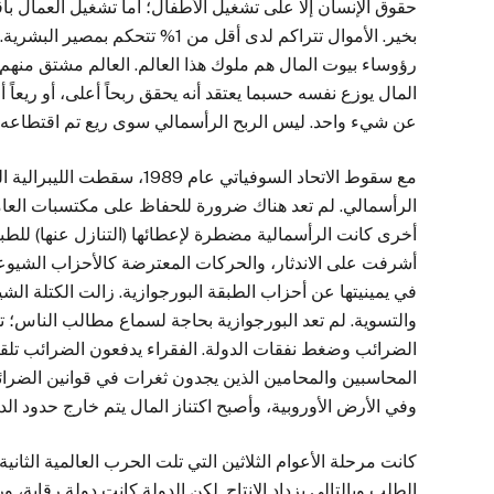
حقوق الإنسان إلا على تشغيل الأطفال؛ أما تشغيل العمال بأ
بخير. الأموال تتراكم لدى أقل من 
رؤوساء بيوت المال هم ملوك هذا العالم. العالم مشتق منهم. 
المال يوزع نفسه حسبما يعتقد أنه يحقق ربحاً أعلى، أو ريعاً أع
عن شيء واحد. ليس الربح الرأسمالي سوى ريع تم اقتطاعه
مع سقوط الاتحاد السوفياتي عا
الرأسمالي. لم تعد هناك ضرورة للحفاظ على مكتسبات العاملي
أخرى كانت الرأسمالية مضطرة لإعطائها (التنازل عنها) للطبقات 
أشرفت على الاندثار، والحركات المعترضة كالأحزاب الشيوعي
في يمينيتها عن أحزاب الطبقة البورجوازية. زالت الكتلة الشي
والتسوية. لم تعد البورجوازية بحاجة لسماع مطالب الناس؛
الضرائب وضغط نفقات الدولة. الفقراء يدفعون الضرائب تلقائ
المحاسبين والمحامين الذين يجدون ثغرات في قوانين الضرا
وفي الأرض الأوروبية، وأصبح اكتناز المال يتم خارج حدود الد
كانت مرحلة الأعوام الثلاثين التي تلت الحرب العالمية الثاني
الطلب وبالتالي يزداد الإنتاج. لكن الدولة كانت دولة رقابة،