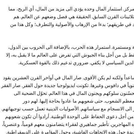
مركز. استثمار المال وحده يؤدي الى مزيد من المال، أي الربح، مما
اثينات القرن السابق. الحقيقة هي فصل وضعهم عن العالم. هم
د في طريقهم؛ بدءا من الإرهاب والأصولية والتطرف؛ وكل هذا من
ة ومستمرة. استمرار هذه الحرب، بالإضافة الى الحروب بين الدول،
 بل من أجل بناء الجيوش التي تفرض على العالم ما لا يقبل به، إلا
والدين السياسي لا يكفي. ضروري تدعيم ذلك بالقوة العسكرية.
عداً ولكنه لم يكن الأقوى. صار المال في أواخر القرن العشرين يقود
اً في دافوس وغيرها. تكونت ايديولوجيا جديدة حول الفقر. صار الفقر
سّنون سلوكهم ويجنون المال في هذا العالم. تحوّل الضحية الى
 معظم الشعوب. حتى شعوبهم ما عادوا بحاجة إليها. لهم دور
الى الانسجام مع سياساتهم. الأصوليات الدينية تعمل حسب توجيهاتهم.
 من أجل دعوى الحفاظ على الوحدة الوطنية. أرادوا أن تكون شعوبهم
 المهاجرين. تأطير جماهيري لفقراء يتضامنون معهم قومياً، وعنصرياً،
عديدة حول هذه الاتجاهات الفاشية، وحول المؤامرة على الديمقراطية.