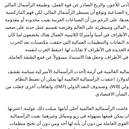
نى للأجور، والربح الصادر عن قوة العمل، وطبيعة الرأسمال المالي
رة الصناعية وتوقع أن يسيطر الرأسمال المالي. لكن فهم الماركسية
ا بعدها، على الرغم من أن الصناعات العربية بقيت محدودة أو معدومة
سمال المالي وسيطرته على العالم وفرضه تقسيم عمل جديد على صعيد
 الأطراف في أسيا وأميركا اللاتينية. العمال هناك يخضعون لما كان
ة. النقابات والتنظيمات العمالية التي حققت مكتسبات بعد الحرب
ية الجديدة في الأطراف لا نقابات لها. احتفظ الغرب لنفسه
 في الأطراف. وجعل هذا الاستبداد مسؤولاً عن قمع الطبقة العاملة.
مالية العالمية في أزمة (أخذت الرأسمالية الأميركية سياسة تقشف
ولار). اعتقدت الرأسمالية العالمية أنها يمكن أن تضبط النظام
العالمي عن طريق منظمة التجارة الدولية (WTO) والبنك الدولي (WB)، وصندوف النقد الدولي (IMF)، واتفاقات أخرى جعلت من
 الشأن الاقتصادي.
برالية (40 عاماً) بعد الثلاثين المجيدة (30 عاماً). عاشت الرأسمالية العالمية أحلى أيامها. سمّت ذلك عولمة. اعتبرتها
ان يمكن قمعها بسهولة في ريو وسياتل وغيرهما. بقيت الرأسمالية
القوى العاملة من دون أن يأبه لها أحد ومن دون أن تحتج منظمات