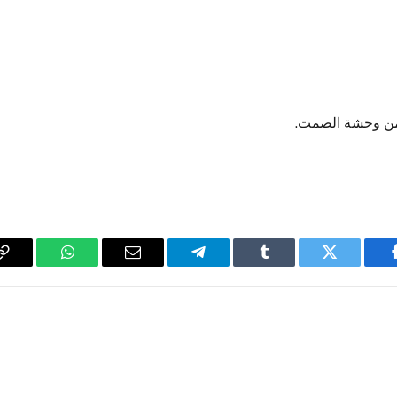
 من وحشة الصمت.
فيسبوك
تويتر
Tumblr
تيلقرام
البريد
واتساب
y
الإلكتروني
k