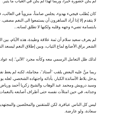
لم يكن حضوره خبراً، وربما لهذا لم يكن في الغياب ما يثير.
كان يُطلب فيجيء بهدوء، يجلس صامتاً، منزوياً في الغالب، ف
لا يتقدم إلا إذا أراد الساهرون أن يستمعوا الى النغم مصفى، 
بابتسامة تضيء وجهه وقلبه ولكنها لا تطلق لسانه…
لم يعرف سعيد سلام أن ثمة علاقة وطيدة، هذه الأيام، بين
الشعر براق الأصابع لماع الثياب، وبين إطلاق النغم ليسعد 
لذلك ظل التعامل الرسمي معه وكأنه مجرد ”الآتي”. إنه عواد، ل
ربما منَّ عليه البعض بلقب ”أستاذ”، مجاملة، لكنه لم يعط 
يدخل بلاط الأساتذة الكبار، بأدائه واجتهاده الشخصي. لعله ي
وسيد درويش ومحمد عبد الوهاب والشيخ زكريا أحمد ورياض
وجدانه، في حين امتلأت نفسه حتى أطراف أصابعه بالنغمات 
ليس كل الناس عباقرة. لكن للمتقنين والمخلصين والمجتهدين
سعادة، ولو عارضة.