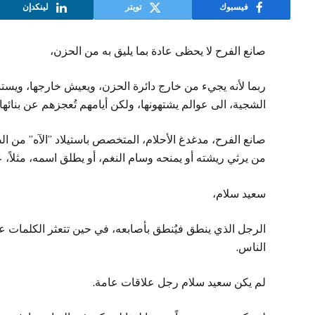
فيسبوك
تويتر
لينكدإن
صانع الفرح لا يحظى عادة بما يليق به من الحزن،
ربما لأنه يجيء من خارج دائرة الحزن، ويعيش خارجها، ويست
الشجية، الى عوالم يشتهونها، ولكن أيامهم تُعجزهم عن بنائها
صانع الفرح، مدغدغ الأحلام، المتخصص باستيلاد ”الآه” من ا
من يرثي ريشته أو يمنحه وسام النغم، أو يطلق اسمه، مثلاً، 
سعيد سلام،
الرجل الذي ينطق فيُنطق بأصابعه، في حين تتعثر الكلمات على
الناس.
لم يكن سعيد سلام رجل علاقات عامة.