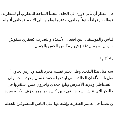
ي انتظار أن يأتي دوره الى الخلف مخلياً الساحة للمطرب أو للمطربة،
فيطلقه رقراقاً حنوناً معافى، وعندما يطمئن الى الاصغاء يكافئ أنامله
 اللباس والموسيقى، بين افتعال الأستذة والتصرف كعبقري منفوش
الناس ويمتعهم ويدغدغ فيهم مكامن الحس بالجمال.
ا أكثر!
نفسه مثل هذا اللقب، وظل يعتبر نفسه مجرد تلميذ ودارس يحاول أن
وصل تلك الألحان الخالدة التي ابتدعها محمد عثمان وعبده الحامولي
 السنباطي وفريد الأطرش وبليغ حمدي وآخرون ممن استقروا في
البكر التي عاش أسيرها، في حين كان يبدو وهو يعزف وكأنه سيدها.
 نصيباً في تعميم العبقرية وإشعاعها على الناس المتشوقين للحظة