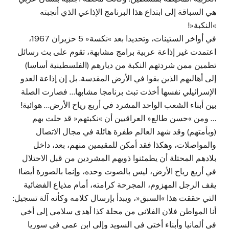
هي السباقة إلى ابتداع هذا البرنامج الإذاعي الذي أنجبته
»النكبة«!
في أواخر الستينات، وتحديدا بعد »نكسة« 5 حزيران 1967،
اعتمدت غير إذاعة عربية برامج مشابهة، تقوم على بث رسائل
تطمين ممن شردتهم النكبة من ديارهم (الفلسطينية أساسا)
إلى أهاليهم الذين بقوا في الأرض المقدسة. بل إن إذاعة العدو
الإسرائيلي نفسها أخذت تبث برنامجا مشابها… فصارت الصلة
بين أبناء الشعب الواحد المشرد في أربع رياح الأرض… هوائية!
… ومن »حسن طالع« العراقيين أن »نكبتهم« قد حلت بهم
(وبأمتهم) وقد شهد العالم طفرة هائلة في مجال الاتصال
والمواصلات، وهكذا فقد أمكن للمقيمين منهم، بعد، داخل
بلادهم المحتلة أن يطمئنوا ذويهم المشردين من قبل الاحتلال
في أربع رياح الأرض، ليس بالصوت وحده، وإنما بالصورة أيضا!
يقف الرجل المهزوم، المجرحة كرامته، أمام مذياع الفضائية
التي حققت هذا »السبق«، ويبدأ بإرسال كلامه وكأنه آلة تسجيل:
أنا المواطن فلان الفلاني من محلة كذا أهدي سلامي إلى أخي
في ألمانيا وأبناء أختي في السويد وإلى ابن عمي في سوريا