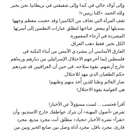
وإلى أولاد خالي في كندا وإلى شقيقتي في بريطانيا. نحن بخير
ولله الحمد. »كلنا زينين«!
تقف المرأة التي تخاف من الكاميرا وقد حجبت معظم وجهها
بمنديلها أو ببعض عباءتها لتطلق عبارات التطمين إلى أسرتها
المشردة في أرجاء المعمورة.
الكل بخير. فقط ذهب العراق.
الفارق الأساسي أن مشردي الأمس من أبناء النكبة في
فلسطين إنما أخرجهم الاحتلال الإسرائيلي من ديارهم ورماهم
خارج أرضهم، بقوة سلاحه، في حين أن العراقيين قد شردهم
حكم الطغيان الذي مهد للاحتلال.
صار العالم وطنا للذين أُخذ منهم وطنهم!
هي العولمة بقوة الاحتلال!
أقرأ فحسب … لست مسؤولاً عن الأخبار!
تفرض »أصول المهنة« أن تترك عواطفك خارج الاستديو، وأن
»تقرأ« نشرة الأخبار »بحياد« مطلق: أنت مجرد مذيع، مجرد
قارئ، مجرد ناقل، مجرد أداة وصل بين صانع الخبر وبين من