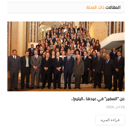
المقالات
ذات الصلة
عن “السفير” في عيدها ..اليتيم!..
26 آذار، 2026
قراءة المزيد