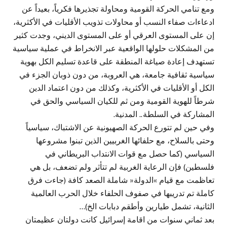
ومع تنامي الحركة القومية ومحاولة تجذيرها فكرياً، بعيداً عن
ادعاءات صفاء النسب أو محاولات تذويب الأقليات في الأكثرية،
إن على المستوى العرقي أو على المستوى الديني، وجدت كثير
من المشكلات حلولها الواقعية عبر الانخراط في عملية سياسية
تستهدف إعادة صياغة المنطقة على قاعدة تسليم الكل بهوية
سياسية ثقافية جامعة، هي العروبة، من دون ذوبان الجزء في
الكل أو الأقليات في الأكثرية، وكذلك من دون اعتماد الدين
شرطاً للهوية القومية ومن ثم للكيان السياسي والحق في
المشاركة في السلطة.. المدنية.
وفي حين لم تتورع الحركة الصهيونية عن الاشتباك، سياسياً
وحتى بالسلاح، مع حلفائها الغربيين الذين تبنوا مشروعها
السياسي (كما حصل مع قوات الانتداب البريطاني في
فلسطين) فإن الرعاية الغربية لم تتأثر ولم تضعف، بل هي
تعاظمت مع قيام »الدولة« شاملة الصعد كافة (جاءت فرق
كاملة تم تدريبها في صفوف الحلفاء خلال الحرب العالمية
الثانية، تشمل طيارين وأطقم دبابات الخ)…
بعد ثماني سنوات من اقامة إسرائيل كانت دولتان عظيمتان