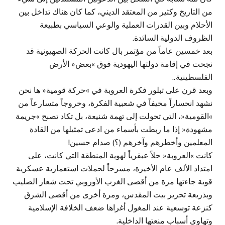
من التاريخ وكثير من المعتقد الديني، كما كان هناك تداخل بين
الأحلام وبين القدرات العملية والوعي السياسي بطبيعة
الظروف الدولية السائدة.
بعد خمسين عاماً من مؤتمر بال كانت الحركة الصهيونية قد
نجحت في إقامة دولتها اليهودية فوق »بعض« الأرض
الفلسطينية..
وبعد قرن على تبلور فكرة العروبة في »حركة قومية« ها نحن
نشهد انحساراً مخيفاً في شعبية الفكرة، وخروجاً متسارعاً من
»القومية«، التي تحولت إلى تهمة شنيعة، بل تكاد تصبح »جريمة
مشهودة« إذا ما ربطت بأسماء من ادعى تمثيلها من القادة
المعلمين وأخطرهم وآخرهم (؟) صدام حسين!
كانت »العروبة« حلاً عبقرياً لهوية المنطقة التي كانت، على
امتداد الألف عام الأخيرة، مسرحاً لحملات استعمارية عسكرية
قوية جاءتها مرة من أقصى الغرب الأوروبي تحت شعار الصليب
وبذريعة تحرير بيت المقدس، ومرة أخرى من أقصى الشرق
كنزعة توسعية عند المغول أغراها ضعف الخلافة الإسلامية
وتهاوي أسباب منعتها الداخلية.