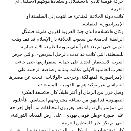
حركة قومية تنادي بالاستقلال واستعادة هويتهم الأصلية.. أي
العربية.
كانت دولة الخلافة المندثرة قد انتهت إلى السلطنة أو
الإمبراطورية العثمانية.
وكان »الإسلام« الذي جبّ العروبة لقرون طويلة فشكّل
الرابطة الجامعة بين شعوب الخلافة دار الإسلام قد فقد وهجه
الديني حتى لم يعد قادراً على تمويه الطبيعة الاستعمارية
للسلطنة، التي كانت قد غدت »الرجل المريض«، والتي حرص
الغرب الاستعمار الجديد على حماية استمراريتها حتى جاءت
الحرب العالمية الأولى فكانت بمثابة رصاصة الرحمة على
الإمبراطورية المتهالكة، وخرجت »الولايات« تبحث عن مصيرها
السياسي عبر توكيد هويتها القومية.. المستعادة.
وقبل قرن من الزمان أو أكثر قليلاً، كان فلاسفة الفكرة
الصهيونية قد انتهوا من صياغة مشروعهم السياسي، فأعلنوه
في »مؤتمر بال«، واندفعوا يعززون التحالفات من أجل إخراجه
على صورة »وطن قومي يهودي« على أرض الميعاد، التوراتية،
التي لم تكن غير فلسطين العربية.
كان ثمة تشابه في الشكل بين الدعوتين المستندتين إلى شيء