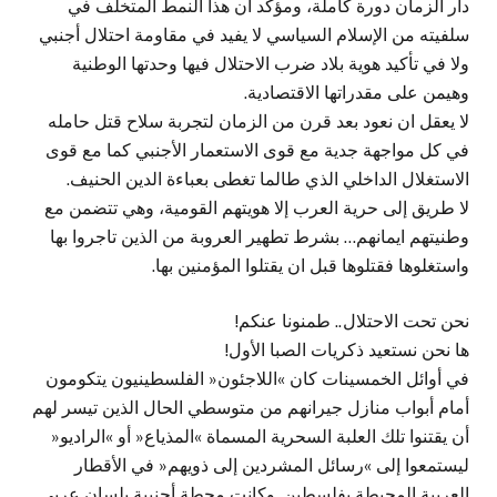
دار الزمان دورة كاملة، ومؤكد أن هذا النمط المتخلف في
سلفيته من الإسلام السياسي لا يفيد في مقاومة احتلال أجنبي
ولا في تأكيد هوية بلاد ضرب الاحتلال فيها وحدتها الوطنية
وهيمن على مقدراتها الاقتصادية.
لا يعقل ان نعود بعد قرن من الزمان لتجربة سلاح قتل حامله
في كل مواجهة جدية مع قوى الاستعمار الأجنبي كما مع قوى
الاستغلال الداخلي الذي طالما تغطى بعباءة الدين الحنيف.
لا طريق إلى حرية العرب إلا هويتهم القومية، وهي تتضمن مع
وطنيتهم ايمانهم… بشرط تطهير العروبة من الذين تاجروا بها
واستغلوها فقتلوها قبل ان يقتلوا المؤمنين بها.
نحن تحت الاحتلال.. طمنونا عنكم!
ها نحن نستعيد ذكريات الصبا الأول!
في أوائل الخمسينات كان »اللاجئون« الفلسطينيون يتكومون
أمام أبواب منازل جيرانهم من متوسطي الحال الذين تيسر لهم
أن يقتنوا تلك العلبة السحرية المسماة »المذياع« أو »الراديو«
ليستمعوا إلى »رسائل المشردين إلى ذويهم« في الأقطار
العربية المحيطة بفلسطين. وكانت محطة أجنبية بلسان عربي