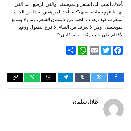
يأخذك الحب إلى الشعر والموسيقى والفن الرفيع.. أما الفن
الهابط فهو بضاعة استهلاكية تأخذ المراهقين بعيدا عن الحب.
أستغرب كيف يعرف الحب من لا يتذوق الشعر، ومن لا يسمع
الموسيقى، ومن لا يعرف من الغناء إلا قرع الطبول ووقع
الأقدام على حلبة مثقلة بالسكارى؟!
WhatsApp
Share
Email
Twitter
Facebook
فيسبوك
تويتر
Tumblr
تيلقرام
البريد
واتساب
Copy
الإلكتروني
Link
طلال سلمان