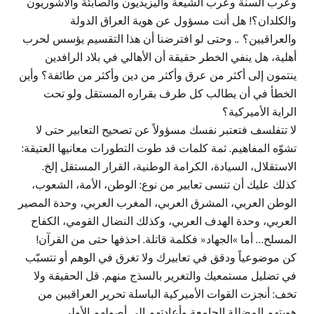
وعرب السنة وعرب الشيعة واليزيديون والصابئة والأشوريون
والكلدان؟! هل أنت مسؤول عن هوية العراق الدولة
والعراقيين؟ .. وحتى لو افترضنا أن هذا التقسيم يؤسس لحرب
أهلية، هل ينفي الخطر حقيقة أن الأهالي في بلاد الرافدين
ينتمون إلى أكثر من عرق وأكثر من دين وأكثر من طائفة؟ وأين
الخطأ في أن يطالب كل طرف بقراره المستقل ولو تحت
الراية الأميركية؟
لا تتفلسف فتعتبر نفسك مسؤولاً عن تصحيح التعابير حتى لا
تشوّه المفاهيم. ثمة كلمات قد طوت التطورات معانيها العتيقة:
الاستقلال، السيادة، الكرامة الوطنية، القرار المستقل إلخ.
كذلك عليك أن تنسى تعابير من نوع: الوطن، الأمة، الشعوب،
الوطن العربي، المشرق العربي، المغرب العربي، وحدة المصير
العربي، وحدة الهدف العربي، وكذلك النضال القومي، الكفاح
المسلح… أما »الجهاد« فكلمة قاتلة. احذفها حتى من القرآن!
كن موضوعياً ودقق في تعابيرك ولا تغرق في الوهم أو تتسبّب
في تضليل مستمعيك والتغرير بالسذج منهم. قل الحقيقة ولا
تخف: أنجزت القوات الأميركية الباسلة تحرير العراقيين من
هويتهم المضللة الجامعة وأعادتهم إلى أصولهم الأولى.