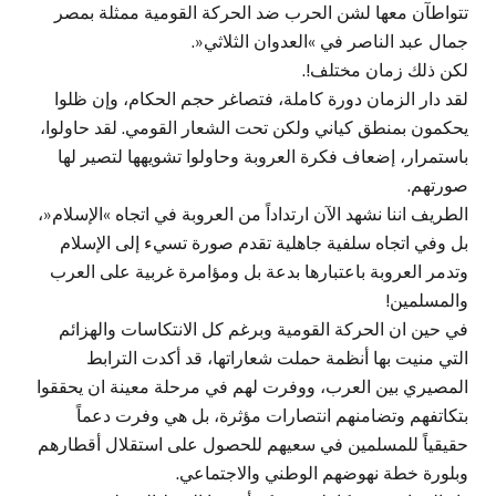
تتواطآن معها لشن الحرب ضد الحركة القومية ممثلة بمصر
جمال عبد الناصر في »العدوان الثلاثي«.
لكن ذلك زمان مختلف!.
لقد دار الزمان دورة كاملة، فتصاغر حجم الحكام، وإن ظلوا
يحكمون بمنطق كياني ولكن تحت الشعار القومي. لقد حاولوا،
باستمرار، إضعاف فكرة العروبة وحاولوا تشويهها لتصير لها
صورتهم.
الطريف اننا نشهد الآن ارتداداً من العروبة في اتجاه »الإسلام«،
بل وفي اتجاه سلفية جاهلية تقدم صورة تسيء إلى الإسلام
وتدمر العروبة باعتبارها بدعة بل ومؤامرة غربية على العرب
والمسلمين!
في حين ان الحركة القومية وبرغم كل الانتكاسات والهزائم
التي منيت بها أنظمة حملت شعاراتها، قد أكدت الترابط
المصيري بين العرب، ووفرت لهم في مرحلة معينة ان يحققوا
بتكاتفهم وتضامنهم انتصارات مؤثرة، بل هي وفرت دعماً
حقيقياً للمسلمين في سعيهم للحصول على استقلال أقطارهم
وبلورة خطة نهوضهم الوطني والاجتماعي.