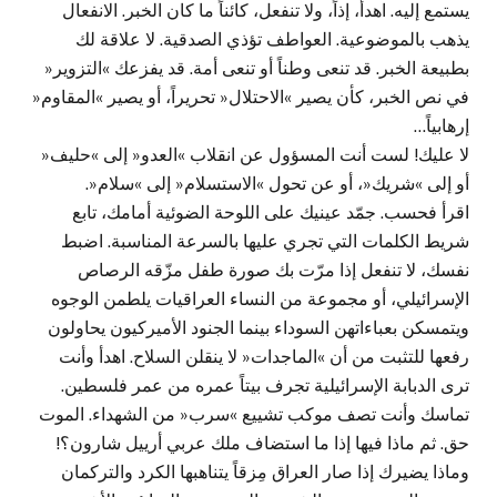
يستمع إليه. اهدأ، إذاً، ولا تنفعل، كائناً ما كان الخبر. الانفعال
يذهب بالموضوعية. العواطف تؤذي الصدقية. لا علاقة لك
بطبيعة الخبر. قد تنعى وطناً أو تنعى أمة. قد يفزعك »التزوير«
في نص الخبر، كأن يصير »الاحتلال« تحريراً، أو يصير »المقاوم«
إرهابياً…
لا عليك! لست أنت المسؤول عن انقلاب »العدو« إلى »حليف«
أو إلى »شريك«، أو عن تحول »الاستسلام« إلى »سلام«.
اقرأ فحسب. جمّد عينيك على اللوحة الضوئية أمامك، تابع
شريط الكلمات التي تجري عليها بالسرعة المناسبة. اضبط
نفسك، لا تنفعل إذا مرّت بك صورة طفل مزّقه الرصاص
الإسرائيلي، أو مجموعة من النساء العراقيات يلطمن الوجوه
ويتمسكن بعباءاتهن السوداء بينما الجنود الأميركيون يحاولون
رفعها للتثبت من أن »الماجدات« لا ينقلن السلاح. اهدأ وأنت
ترى الدبابة الإسرائيلية تجرف بيتاً عمره من عمر فلسطين.
تماسك وأنت تصف موكب تشييع »سرب« من الشهداء. الموت
حق. ثم ماذا فيها إذا ما استضاف ملك عربي أرييل شارون؟!
وماذا يضيرك إذا صار العراق مِزقاً يتناهبها الكرد والتركمان