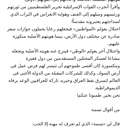
وأقرأ: أنجزت القوات الإسرائيلية تحرير الفلسطينيين من ثورتهم
ورئيسهم وميلهم إلى العنف وهواية الانغراس في التراب الذي
لسذاجتهم يعتبرونه مقدساً!
احتلال يعولم »المواطنين« فيجعلهم رعايا يحملون جوازات سفر
صادرة عن مختلف دول الأرض، بينما هويتهم الأصلية منكورة
عليهم..
واحتلال آخر يعولم »الوطن« فينزع عنه هويته الأصلية ويجعله
مشاعا لعسكر المحتلين المستقدمين من دول فقيرة
ومكسورة كان أقصى طموحهم أن تتيسر لهم فرص عمل في
أرض السواد، وكذلك للشركات المقبلة من الدولة الأغنى في
العالم لتسرق نفط العراق وخيره، تاركة للعراقيين الوعد برفاه
الديموقراطية.
نحن بخير. طمنونا عنكم!
من أقوال نسمة
قال لي »نسمة« الذي لم تعرف له مهنة إلا الحب: