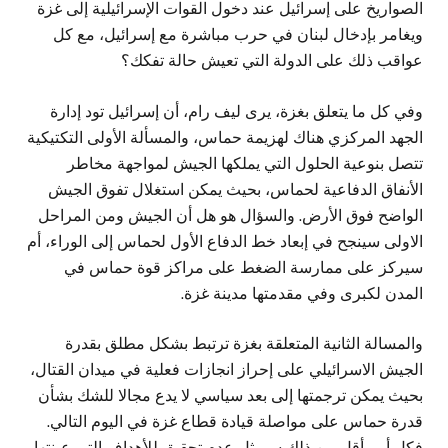
الصواريخ على إسرائيل عند دخول القوات الإسرائيلية إلى غزة
ويغامر بإدخال لبنان في حرب مباشرة مع إسرائيل، مع كل
عواقب ذلك على الدولة التي تعيش حالة تفكك؟
وفي كل ما يتعلق بغزة، يرى ليف رام، أن إسرائيل تود إدارة
الجهد المركزي هناك لهزيمة حماس، والمسألة الأولى التكتيكية
تتصل بنوعية الحلول التي يملكها الجيش لمواجهة مخاطر
الأنفاق الدفاعية لحماس، بحيث يمكن استغلال تفوق الجيش
الواضح فوق الأرض. والسؤال هو هل أن الجيش ومن المراحل
الاولى سينجح في إبعاد خط الدفاع الأول لحماس إلى الوراء، أم
سيركز على ممارسة الضغط على مراكز قوة حماس في
المدن لكبرى وفي مقدمتها مدينة غزة.
والمسالة الثانية المتعلقة بغزة ترتبط بشكل مطلق بقدرة
الجيش الاسرائيلي على إحراز انجازات فعلية في ميدان القتال،
بحيث يمكن ترجمتها إلى بعد سياسي لا يدع مجالا للشك بشأن
قدرة حماس على مواصلة قيادة قطاع غزة في اليوم التالي.
فكل أمر أقل من ذلك سيمثل عدم تحقيق للأهداف التي عينتها