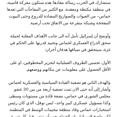
ستشارك في الحرب رسالة مفادها: هذه ستكون معركة قاسية،
في منطقة مكتظة ومعقدة، مع الكثير من المفاجآت التي تعدها
حماس – من العبوات والصواريخ المضادة للدروع وحتى البيوت
المفخخة وشبكة متفرعة من الانفاق تحت أرضية.
وأوضح أن إسرائيل تأمل أنه الى جانب الأهداف المعلنة لحملة
سحق الذراع العسكري لحماس وتحييد قدرتها على الحكم في
غزة، سيتحقق في سياقها هدفان آخران:
الأول: تحسين الظروف العملياتية لتحرير المخطوفين، او على
الأقل الحصول على معلومات عن مكانهم ووضعهم.
والهدف الثاني هو تصفية القيادة السياسية والعسكرية لحماس.
وأشار إلى أنه حتى الان تمت تصفية أربعة من بين 20 عضو
مجلس الشورى في حماس، بضعة قادة من مستويات وسطى
وكذا مسؤول عسكري كبير واحد – ايمن نوفل، الذي كان رئيس
استخبارات حماس وقاد منطقة مخيمات الوسط في المنظمة.
لكن واضح لإسرائيل بان الحملة يجب أن تنتهي قبل كل شيء