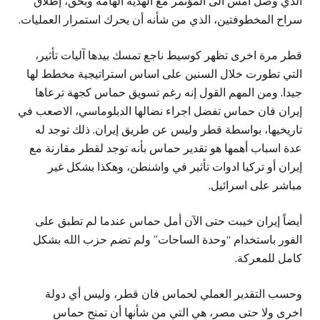
الذي وصل أمس الى المؤتمر مع الهدية الهامة وبحق، إطلاق
سراح المخطوفتين، الذي من شأنه أن يحرك استمرار العمليات.
قطر مرة اخرى تظهر كوسيط ناجع تمسك بيدها آليات تأثير،
التي تطورت خلال السنين على اساس استراتيجية مخطط لها
جيدا. ومن المهم القول إنه رغم تسويق حماس كجهة ترعاها
إيران فان حماس تفضل اجراء نضالها الدبلوماسي، الاصعب في
تاريخيها، بواسطة قطر وليس عن طريق إيران. ذلك توجد له
عدة اسباب أهمها هو تقدير حماس بأنه توجد لقطر مقارنة مع
إيران أو تركيا ادوات تأثير في واشنطن، وهكذا بشكل غير
مباشر على اسرائيل.
أيضاً إيران خيبت حتى الآن أمل حماس عندما لم تطبق على
الفور باستخدام “وحدة الساحات” ولم تضم حزب الله بشكل
كامل للمعركة.
وحسب التقدير العملي لحماس فان قطر، وليس أي دولة
اخرى ولا حتى مصر، هي التي من شأنها أن تمنح حماس