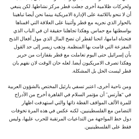
ولحركات ظلامية أخرى جعلت قطر مركز نشاطها. لكن ينبغي
أن لا ننحو باللائمة على الإدارة الامريكية بينما نحن أيضا تباهينا
بالحوار الذي نجريه مع قطر وأثنينا على العلاقة التي اقمناها
بواسطتها مع حماس. وهكذا تجاهلنا حقيقة ان في الباب الذي
فتحناه امامها، اتحنا لقطر ان تضخ المال الذي مول أفعال الذبح
المفزعة التي قامت بها المنظمة. وذهب زيسر إلى حد القول
بأن إسرائيل حتى اليوم تعاملت مع قطر بقفازات من حرير
وهكذا تصرف الامريكيون أيضا. لعله حان الوقت لان نفهم بان
قطر ليست الحل بل المشكلة.
ومن ناحية أخرى، اعتبر تسفي بارئيل المختص بالشؤون العربية
في “هآرتس” أن مؤتمر السلام في القاهرة أخرج من الأدراج
للمرة الألف المواقف الفظة ذاتها والتي استهدفت اظهار
التضامن مع الفلسطينيين، لكنه عكس في هذه المرة تخوفات
دول خط المواجهة من التداعيات المرتقبة للحرب عليها، وليس
فقط على الفلسطينيين.