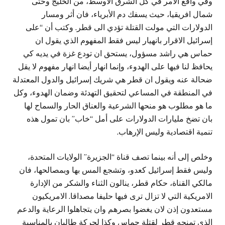
وفي واقع الامر في كل الشرق الأوسط، من الخليج وحتى
شمال افريقيا، حيث يسفك دم الأبرياء، فان أثر ومسار
الدولارات التي مولت القتلة تؤدي الى قطر. وكتب أن “على
إسرائيل الاقرار بانهيار ليس فقط المفهوم الذي يقول ان
حماس هي راشد مسؤول، يستحق ان تودع غزة في يديه كي
يحافظ لنا فيها على الهدوء، وإنما انهار أيضا انهار مفهوم لا يقل
ضحالة عنه ويقول ان قطر هي شريك إسرائيل والدول المعتدلة
في المنطقة في المساعي لتحقيق التهدئة وضمان الهدوء، وكل
ما هو مطلوب هو منحها الشرعية والعناق الحار والسماح لها
بان تضخ مليارات الدولارات على أمل “خاب” بان تمول هذه
تنمية اقتصادية وليس الإرهاب.
وخلص إلى أنه بينما تصف قناة “الجزيرة” الولايات المتحدة،
وليس فقط إسرائيل كعدو، وتشجع المس بها وبمصالحها، فان
مالكي القناة، حكام قطر، ينالون الثناء والشكر من الإدارة
الامريكية التي لا تزال ترى فيها حليفا مصداقا. الامريكيون
مستعدون إذن لان يغضوا بصرهم وان يتجاهلوا الرعاية والدعم
الذي تمنحه قطر لقتلة حماس وكذا لحركة طالبان بالمناسبة