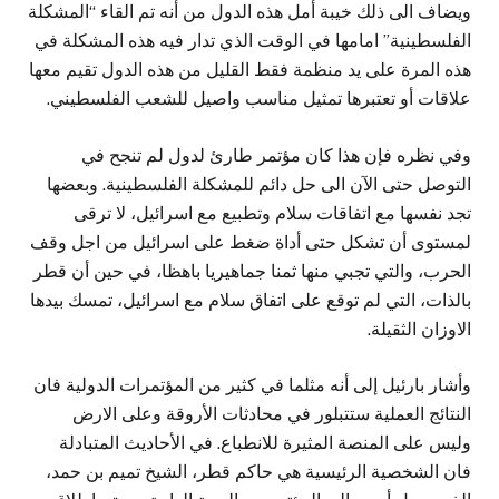
ويضاف الى ذلك خيبة أمل هذه الدول من أنه تم القاء “المشكلة
الفلسطينية” امامها في الوقت الذي تدار فيه هذه المشكلة في
هذه المرة على يد منظمة فقط القليل من هذه الدول تقيم معها
علاقات أو تعتبرها تمثيل مناسب واصيل للشعب الفلسطيني.
وفي نظره فإن هذا كان مؤتمر طارئ لدول لم تنجح في
التوصل حتى الآن الى حل دائم للمشكلة الفلسطينية. وبعضها
تجد نفسها مع اتفاقات سلام وتطبيع مع اسرائيل، لا ترقى
لمستوى أن تشكل حتى أداة ضغط على اسرائيل من اجل وقف
الحرب، والتي تجبي منها ثمنا جماهيريا باهظا، في حين أن قطر
بالذات، التي لم توقع على اتفاق سلام مع اسرائيل، تمسك بيدها
الاوزان الثقيلة.
وأشار بارئيل إلى أنه مثلما في كثير من المؤتمرات الدولية فان
النتائج العملية ستتبلور في محادثات الأروقة وعلى الارض
وليس على المنصة المثيرة للانطباع. في الأحاديث المتبادلة
فان الشخصية الرئيسية هي حاكم قطر، الشيخ تميم بن حمد،