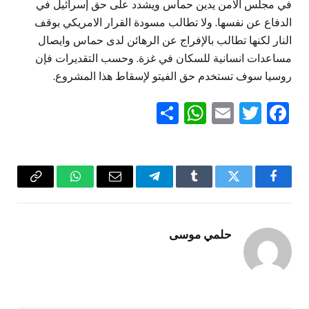
في مجلس الامن يدين حماس ويشدد على حق إسرائيل في
الدفاع عن نفسها. ولا تطالب مسودة القرار الامريكي بوقف
النار لكنها تطالب بالإفراج عن الرهائن لدى حماس وايصال
مساعدات انسانية للسكان في غزة. وحسب التقديرات فإن
روسيا سوف تستخدم حق الفيتو لإسقاط هذا المشروع.
WhatsApp
Share
Email
Twitter
Facebook
فيسبوك
تويتر
Tumblr
تيلقرام
البريد
واتساب
Copy
الإلكتروني
Link
حلمي موسى