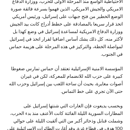
الاحتياطية الواسع منذ المرحلة الاولى للحرب، ووزارة الدفاع
الامريكي والجيش الامريكي، الذين فهموا بسرعة فائقة صورة
الوضع الخطير من فتح جبهات على إسرائيل، ورئيس أمريكي
اتخذ قرار سريعا بالمصادقة على خطط أدراج كانت بيد الجيش
ووزارة الدفاع الامريكية لمساعدة إسرائيل في وضع كهذا بل
لأكثر منه، كل ذلك يشك أساس اضافيا لقرار اتخذ في إسرائيل
لمواصلة الخطة، والتركيز في هذه المرحلة على هزيمة حماس
في الجنوب.
المؤسسة الامنية الإسرائيلية تعتقد أن حماس تمارس ضغوطا
كبيرة على حزب الله للانضمام للمعركة، لكن في غيران
أصوات مغايرة، بحيث أن ساحة اللعب بين إسرائيل وحزب الله
حتى الآن تجري على خط التماس.
وبحسب يديعوت فإن الغارات التي شنتها إسرائيل على
المطارات السورية الليلة الفائتة كانت الأعنف منذ بدء الحرب،
وشملت قنابل وذخائر أكبر من التي ألقيت الليلة على حوالي
100 هدف في قطاع غزة. وقد أغارت الطائرات الإسرائيلية على