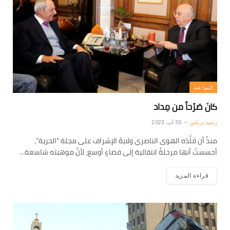
كتبوا عنه
كانَ صَرْحاً من مِداد
رشيد درباس
30 آب، 2023
منذُ أن قلَّدَه الهوى الناصري ولايةَ الإشراف على مجلة “الحرية”،
أحسستُ أنها مرحلةٌ انتقالية إلى فضاءٍ أوسع، لأنَّ موهبته شاسعة…
قراءة المزيد