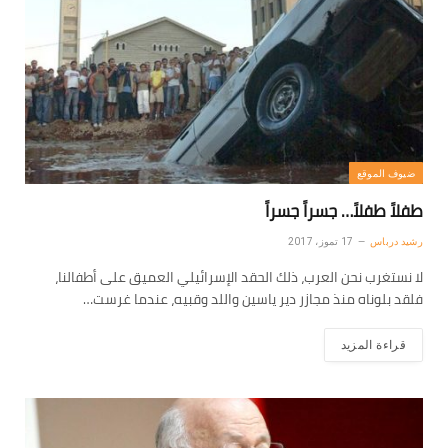
ضيوف الموقع
طفلاً طفلاً… جسراً جسراً
رشيد درباس
17 تموز، 2017
لا نستغرب نحن العرب، ذلك الحقد الإسرائيلي العميق على أطفالنا،
فلقد بلوناه منذ مجازر دير ياسين واللد وقبيه، عندما غرست…
قراءة المزيد