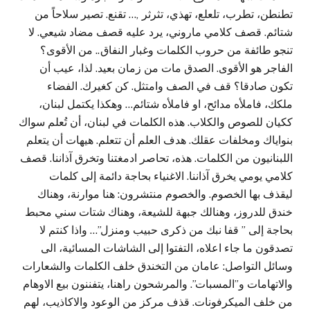
تطنطن، تطرب، تلعلع، تهذي، تثرثر ,… تقنع. تصير سلاحاً من
شتائم. قصف كلامي ماروني، يرد عليه قصف مضاد شيعي. لا
تنجو طائفة من حروب الكلمات وغبار النفاق.. من الأقوى؟
الفاجر هو الأقوى. الصدق مات من زمان بعيد. لذا، عيب أن
تكون صادقا؟ قف في الصف وامتثل. كن كغيرك. الفضاء
ملكك، فاملأه مدائح، او فاملأه شتائم… وهكذا يكتمل لبنان،
ككيان للصوص والكلاب. هذه الكلمات في لبنان، أن تُعلم سواك
بنواياك ومخلفات عقلك. هدف العلم أن تتعلم. هيهات أن يتعلم
اللبنانيون من الكلمات. هذه، تحاصر ادمغتنا وتخرق آذاننا. قصف
كلامي يومي يخرق آذاننا. الاغنياء بحاجة دائمة إلى كلمات
ليقذف بها الخصوم. والخصوم منتشرون: هنا موارنة، وهناك
خندق للدروز، وهنالك جبهة للشيعة، وهناك شتات سني محبط
بحاجة إلى ” قفا نبك من ذكرى حبيب ومنزل”… واذا كنتم لا
تصدقون ما جاء اعلاه، التفتوا إلى الشاشات المسائية، الى
وسائل التواصل: عامان من التخندق خلف الكلمات والشعارات
والاتهامات و”المسبات”. والمرشحون راهنا، يتفننون بيع الاوهام
من خلف الميكرفونات. قذف مركز من الوعود والاكاذيب، لهم