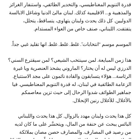
قدرة التنويم المغناطيسي، والتخدير الطائفي، واستنفار الغرائز
والمذهبية و… الاقليمية كذلك. لبنان مالئ الدنيا وشاغل الابالسة
الدوليين. كل ذلك يحدث ولبنان يتهاوى، يتساقط، يتحلل،
يتفتفت. اللبناني، صنف خاص من العواء المستدام.
الموسم موسم “انتخابات”. غلط. غلط. غلط. انها تقليد غبي جداً.
هذا زمن المبايعة. لمن سينتخب الشيعي؟ لمن سيقترع السني؟
الدرزي ليس له أن يختار؟ الماروني يشحذ العنصرية ويا غيرة
الرئاسة… هؤلاء يتسابقون والقادة نائمون على مجد الاستتباع.
الزعامة الطائفية في لبنان، له قدرة التنويم المعناطيسي. فيا
جماهير الطوائف شدوا الرحال إلى حيث تزين معاصمكم
بالأغلال. للأغلال رنين الإنحلال.
كل هذا يحدث ولبنان مهدد بالزوال. كل هذا يحدث واللبناني
البائس يبحث عن حنفة من المال، ويتحسَّر على ما كان لديه
من رصيد في المصارف. والمصارف حصن مصان بملائكة