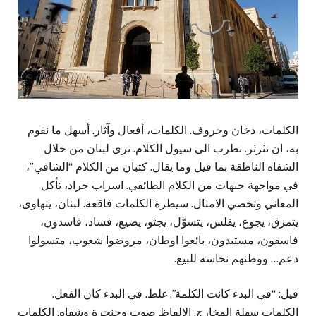
الكلمات، دخان وحروف. الكلمات، أفعال وآثار. أسهل ما نقوم
به، ان نثرثر. نطرب الى سيول الكلام. نرى لبنان من خلال
الشفاه الناطقة بما قيل وما يقال. كتبان من الكلام “الشافي”،
في مواجهة جبهات من الكلام الطائفي. اسراب جراد، تأكل
المعاني وتخصي الامثال. سيطرة الكلمات فاقعة. لبنان، يتهاوى،
يتمزق، يجوع، يفلس، يتسوَّل، يجثو، يضيع، فساد، فاسدون،
فاسقون، مستبدون، بائعوا اوطان، مروضوا شعوب، متسولوا
دعم… ووطنهم نخاسة للبيع.
قيل: “في البدء كانت الكلمة”. غلط. في البدء كان الفعل.
الكلمات سهلة المخارج. الالفاظ صوت وحنجرة وشفاه. الكلمات