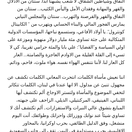
النفاق وشياطين الشقاق. لا شعب يشبهنا ابداً. سنتان من الاذلال
والقهر والمهانة وفقدان الأمل واليأس الكئيب… سنتان من
النفاق والقهر والقرصنة والتهرب… سنتان والمجلس النيابي
يمارس الفجور المالي والبناء الحسابي ويتهرب من ” الكابيتال
كونترول”. يا أولاد الأفاعي، وستسمع نباحها، المؤسسات الدولية
المتكالبة على جثة تساوي مئة مليار دولار منهوبة وموزعة على
اولي السياسة و”القضايا”: علي بابا والمئة حرامي تقريبا، كي لا
تسيء إلى القلة القليلة من الاوادم العاجزة والصامتة… العار
كل العار لنا. لأننا نتنفس الهواء نفسه. هواء ملوث، فاحم، ودائم.
اننا نعيش مأساة الكلمات. انتحرت المعاني. الكلمات تكشف عن
مجهول. تنبئ عن مدلول. الا انها عندنا في لبنان، الكلمات تتكاثر
لتخفي الموضوع والمأساة ولتستر الاوجاع. ألم تكتشف أيها
اللبناني، الفينيقي، المركنتيلي، الذيلي، الزاحف على جبهته،
المبايع بتشوق عالي النبرات والاستفزازات.. ألم تكتشف أنك لا
تساوي شيئاً عند نوابك ووزرائك واحزابك وطوائفك. أنت اليوم
منشغل، وفق الدليل الطائفي، بحرب اوكرانيا، بالمحاور
الاقليمية، بحرب مستدامة في اليمن. تقف إلى جانب السعودية