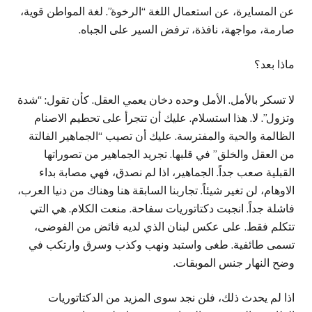
عن المسايرة، عن استعمال اللغة “الرخوة”. لغة المواطن قوية،
صارمة، مواجهة، نافذة، ترفض السير على الجباه.
ماذا بعد؟
لا تسكر بالأمل. الأمل وحده دخان يعمي العقل. كأن تقول: “شدة
وتزول”. لا. هذا استسلام. عليك أن تتجرأ على تحطيم الاصنام
الظالمة والحية والمفترسة. عليك أن تصيب “الجماهير الفالتة
من العقل والخلق” في قلبها. تجريد الجماهير من تصوراتها
القبلية صعب جداً. الجماهير، اذا لم نصدق، فهي مصابة بداء
الاوهام، لن تغير شيئاً. تجاربنا السابقة هنا وهناك من دنيا العرب،
فاشلة جداً. انجبت دكتاتوريات سفاحة. منعت الكلام. هي التي
تتكلم فقط. على عكس لبنان الذي لديه فائض من الفوضى،
تسمى طائفية. طغى واستبد ونهب وكذب وسرق وارتكب في
وضح النهار جنس الموبقات.
اذا لم يحدث ذلك، فلن نجد سوى المزيد من الدكتاتوريات