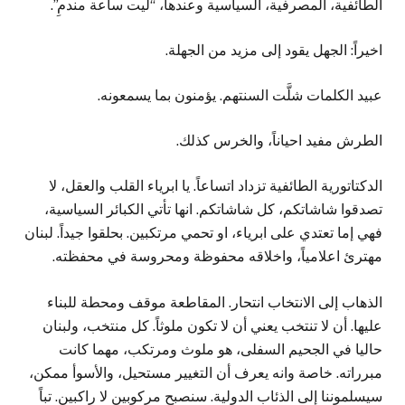
الطائفية، المصرفية، السياسية وعندها، “ليت ساعة مندمِ”.
اخيراً: الجهل يقود إلى مزيد من الجهلة.
عبيد الكلمات شلَّت السنتهم. يؤمنون بما يسمعونه.
الطرش مفيد احياناً، والخرس كذلك.
الدكتاتورية الطائفية تزداد اتساعاً. يا ابرياء القلب والعقل، لا
تصدقوا شاشاتكم، كل شاشاتكم. انها تأتي الكبائر السياسية،
فهي إما تعتدي على ابرياء، او تحمي مرتكبين. بحلقوا جيداً. لبنان
مهترئ اعلامياً، واخلاقه محفوظة ومحروسة في محفظته.
الذهاب إلى الانتخاب انتحار. المقاطعة موقف ومحطة للبناء
عليها. أن لا تنتخب يعني أن لا تكون ملوثاً. كل منتخب، ولبنان
حاليا في الجحيم السفلى، هو ملوث ومرتكب، مهما كانت
مبرراته. خاصة وانه يعرف أن التغيير مستحيل، والأسوأ ممكن،
سيسلموننا إلى الذئاب الدولية. سنصبح مركوبين لا راكبين. تباً