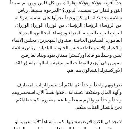
جداً. أفرغه هؤلاء وهؤلاء وهاولئك من كل فلس. ومن ثم. سيبدأ
النق والنقار: من سيسدد الديون؟ “المرحوم مسبقاً، رياض
سلامة وحده؟ انه لم يكن وحيداً. تجرأوا على تسمية شركائه.
من الرؤساء الرؤساء الرؤساء، من الوزراء الوزراء الوزراء،
النواب النواب النواب، المدراء ورؤساء المجالس، المدراء
العامون، الصناديق الخاصة. صندوق المهجرين، مجلس الانماء
والاعمار (الاسم غلط) مجلس الجنوب، البلديات. رياض سلامة
ليس وحيداً. هو قائد أوركسترا ممتاز. يقود ويقاد لعازفين
مميزين في توزيع النوطات الموسيقية والمالية، باتفاق قائد
الاوركسترا…النشالون هم. هم.
تعرفونهم واحداً. واحداً. ثم اياكم أن تنسوا ارباب المصارف
وآلهة المال وملائكة الاستدانة… خذوا نفساً الآن. استحضروهم
واحداً واحداً. توبوا لهم سمعاً وطاعة. مغفورة لكم خطاياكم.
نحن بانتظار الفتات منكم.
لا نجد في الكرة الارضية شبيها لكم، واشباهاً “لأمة عربية او