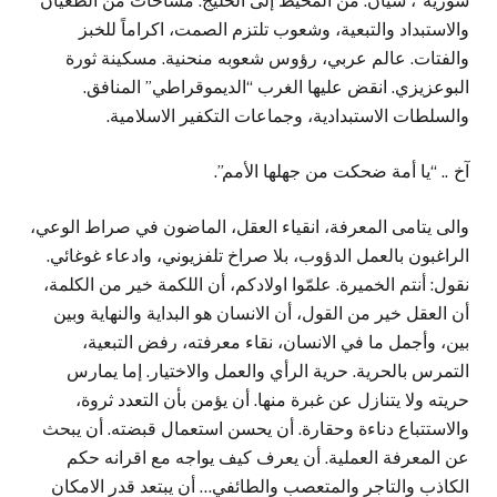
سورية”، سيان. من المحيط إلى الخليج. مساحات من الطغيان
والاستبداد والتبعية، وشعوب تلتزم الصمت، اكراماً للخبز
والفتات. عالم عربي، رؤوس شعوبه منحنية. مسكينة ثورة
البوعزيزي. انقض عليها الغرب “الديموقراطي” المنافق.
والسلطات الاستبدادية، وجماعات التكفير الاسلامية.
آخ .. “يا أمة ضحكت من جهلها الأمم”.
والى يتامى المعرفة، انقياء العقل، الماضون في صراط الوعي،
الراغبون بالعمل الدؤوب، بلا صراخ تلفزيوني، وادعاء غوغائي.
نقول: أنتم الخميرة. علمّوا اولادكم، أن اللكمة خير من الكلمة،
أن العقل خير من القول، أن الانسان هو البداية والنهاية وبين
بين، وأجمل ما في الانسان، نقاء معرفته، رفض التبعية،
التمرس بالحرية. حرية الرأي والعمل والاختيار. إما يمارس
حريته ولا يتنازل عن غبرة منها. أن يؤمن بأن التعدد ثروة،
والاستتباع دناءة وحقارة. أن يحسن استعمال قبضته. أن يبحث
عن المعرفة العملية. أن يعرف كيف يواجه مع اقرانه حكم
الكاذب والتاجر والمتعصب والطائفي… أن يبتعد قدر الامكان