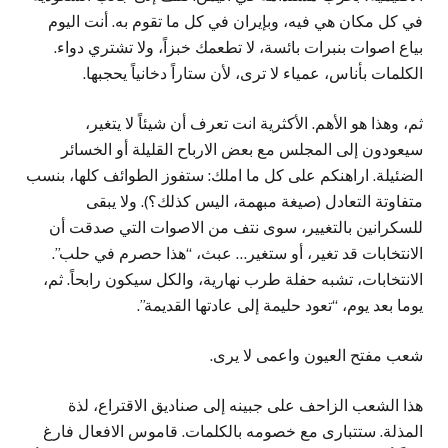
في كل مكان هي فيه، وبإيران في كل ما تقوم به. أنت اليوم
بياع اصوات بنبرات بائسة، لا تطعمك خبزاً، ولا تشتري دواء.
الكلمات بأناس، عمياء لا ترى، لأن ستاراً دخانياً يحجبها.
ثم، وهذا هو الأهم. الأكثرية انت تعرف أن شيئاً لا يتغير،
سيعودون إلى المجلس مع بعض الارباح القليلة أو الخسائر
الضئيلة. اراهنكم على كل ما املك: ستفوز الطوائف كلها، بنسب
متفاوتة التعادل (صيغة مبهمة، اليس كذلك؟). ولا يبقى
للسكرانين بالتغيير، سوى نتف من الاصوات التي صدقت أن
الانتخابات قد تغير، أو ستغير… عبث، “هذا حصرم في حلب”.
الانتخابات، تشبه حفلة طرب نهارية، والكل سيكون رابحاً. ثم،
يوما بعد يوم، “تعود حليمة إلى عادتها القديمة”.
شعب مفتح العيون واعمى لا يرى.
هذا الشعب الزاحف على جبينه إلى صناديق الاقتراع، لذة
المذلة. ستتبارى مع خصومه بالكلمات. قاموس الافعال فارغ