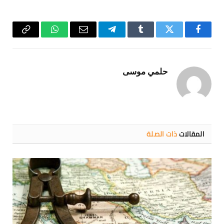
فيسبوك
تويتر
Tumblr
تيلقرام
البريد
واتساب
Copy
الإلكتروني
Link
حلمي موسى
المقالات
ذات الصلة