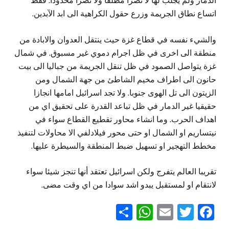
الدمار ولم يجلب لها لا نصرا مطلقا ولا نصرا محدودا. فقط
اتساع نطاق الجريمة وزرع حقول الكراهية الى ابد الآبدين.
والشيء نفسه في قطاع غزة حيث ينتقل العدوان والابادة من
منطقة الى اخرى في ظل اجرام دموي غير مسبوق. في شمال
غزة يتواصل الصمود في ظل تنقل الجريمة من جباليا الى بيت
حانون الى اطراف مخيم الشاطئ من جهة الشمال ومن
الزيتون الى تل الهوى جنوبا. ولا تجد اسرائيل امامها انجازا
حقيقيا غير الدمار في ظل تباعد القدرة على تحقيق اي من
اهداف الحرب. وما انشاء محاور تقطيع القطاع سواء في
نيتساريم او الشمال او حتى محور فيلادلفي الا محاولات لتنفيذ
مخطط التهجير او تسهيل ضبط المنطقة والسيطرة عليها.
تقريبا العالم يتفرج ولكن اسرائيل تعتقد أنها تنجز شيئا سواء
لانتقام او لمستقبل يبدو اشد سوادا من اي وقت مضى.
WhatsApp
Share
Email
Twitter
Facebook