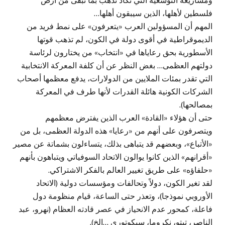
ومشاريعه التوسعية التي تكاد تذهب بما تبقى من أرض
فلسطين لأهلها، الذين سيبقون أهلها…
المهم أن المسؤولين العرب «يتعرفون» على نمط فريد من
الديموقراطية في أقوى دولة في الكون، لم تذهب قوتها
الأسطورية بحق رعاياها في «انتخاب» من يختارون لرئاسة
دولتهم العظمى… بغض النظر عن أن كلفة المعركة الانتخابية
التي تقدر بمئات الملايين من الدولارات، يدفع معظمها أصحاب
الشركات الكونية هائلة القدرات لأنها طرف في المعركة
بمصالحها).
حتى أن هؤلاء «القادة» العرب الذين يفترض معظمهم
ويتصرفون على أنهم من «رعايا» هذه الدولة العظمى، بل من
«الأتباع»، وبعضهم قد يتباهى بذلك، يتساءلون بشماتة عن مصير
«أقرانهم» الذين كانوا يوالون الاتحاد السوفياتي ويتباهون بأنهم
«حلفاؤه» على طريق تغيير العالم بالفكر الاشتراكي.
لقد تغير الكون، دولاً وتحالفات ومؤسسات دولية (الاتحاد
الأوروبي نموذجا)، وتعذر حتى الساعة، قيام منظومة دول
فاعلة، كمحور عدم الانحياز في عصر قادته العظام (نهرو، عبد
الناصر، تيتو، نكروما، سيكوتوري …الخ).