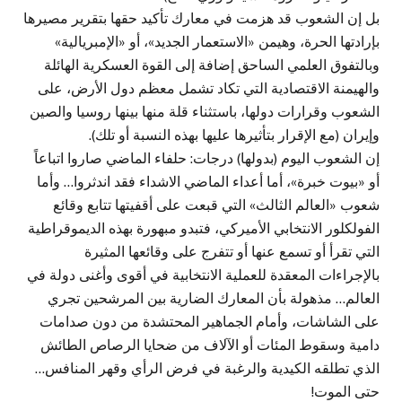
بل إن الشعوب قد هزمت في معارك تأكيد حقها بتقرير مصيرها
بإرادتها الحرة، وهيمن «الاستعمار الجديد»، أو «الإمبريالية»
وبالتفوق العلمي الساحق إضافة إلى القوة العسكرية الهائلة
والهيمنة الاقتصادية التي تكاد تشمل معظم دول الأرض، على
الشعوب وقرارات دولها، باستثناء قلة منها بينها روسيا والصين
وإيران (مع الإقرار بتأثيرها عليها بهذه النسبة أو تلك).
إن الشعوب اليوم (بدولها) درجات: حلفاء الماضي صاروا اتباعاً
أو «بيوت خبرة»، أما أعداء الماضي الاشداء فقد اندثروا… وأما
شعوب «العالم الثالث» التي قبعت على أقفيتها تتابع وقائع
الفولكلور الانتخابي الأميركي، فتبدو مبهورة بهذه الديموقراطية
التي تقرأ أو تسمع عنها أو تتفرج على وقائعها المثيرة
بالإجراءات المعقدة للعملية الانتخابية في أقوى وأغنى دولة في
العالم… مذهولة بأن المعارك الضارية بين المرشحين تجري
على الشاشات، وأمام الجماهير المحتشدة من دون صدامات
دامية وسقوط المئات أو الآلاف من ضحايا الرصاص الطائش
الذي تطلقه الكيدية والرغبة في فرض الرأي وقهر المنافس…
حتى الموت!