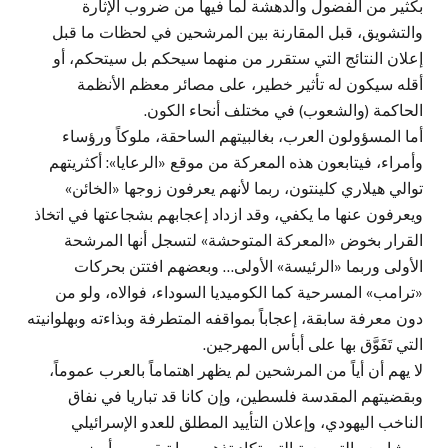
بكثير من الفضول والدهشة لما فيها من ضروب الإثارة
والتشويق، قبل المقارنة بين المرشحين في لحظات ما قبل
إعلان النتائج التي ستقرر من منهما سيحكم بل سيتحكم، أو
أقله سيكون له تأثير خطير، على مصائر معظم الأنظمة
الحاكمة (والشعوب) في مختلف أنحاء الكون.
أما المسؤولون العرب، بغالبيتهم الساحقة، ملوكاً ورؤساء
وأمراء، فيتابعون هذه المعركة من موقع «الرعايا»: أكثريتهم
توالي هيلاري كلينتون، ربما لأنهم يعرفون زوجها «الخائن»
ويعرفون عنها ما يكفي، وقد ازداد إعجابهم بشجاعتها في اتخاذ
القرار بخوض «المعركة المتوحشة» لتسجل أنها المرشحة
الأولى وربما «الرئيسة» الأولى… وبعضهم افتتن بحركات
«ترامب» المسرحية كما الكوميديا السوداء، فوالاه، ولو من
دون معرفة سابقة، إعجاباً بمواقفه المتطرفة وبذاءته وبهلوانيته
التي تَفَوَّق بها على أبأس المهرجين.
لا يهم أن أياً من المرشحين لم يظهر اهتماماً بالعرب عموماً،
وبقضيتهم المقدسة فلسطين، وإن كانا قد تباريا في نفاق
الناخب اليهودي، وإعلان التأييد المطلق للعدو الإسرائيلي