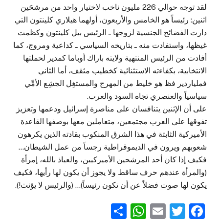
لقد توجه حوالي 226 مليون ناخب لاختيار واحد من مرشحَين
اثنين: رئيساً هو الخامس والأربعون، أولهما هيلاري كلينتون التي
دارت الفضائح الجنسية لزوجها ـ الرئيس بيل كلينتون وكظمت
غيظها، واستفادت منه ـ بتاريخه السياسي ـ كداعية ومروج، كما
أفادت من الرئيس المنتهية ولايته باراك أوباما كمدير لحملتها
الانتخابية، بكفاءته الاستثنائية كخطيب مثقف، أما الثاني
فملياردير فظ هو خليط من المهرج والمستغِل الجشِع الأمِّي
سياسياً والعنصري تجاه السود والعرب.
على أن الإثنين يتنافسان على مناصرة إسرائيل ودعمها وتعزيز
تفوقها على العرب مجتمعين، متعاملين معها بوصفها القاعدة
الأميركية الثابتة في هذا الشرق المنكوب بقادته الذين يكرهون
شعوبهم ويرون في الديموقراطية رجساً من عمل الشيطان…
فكيف إذا كان أحد المرشحين الأميركيين، والعياذ بالله، إمرأة
(والمرأة عندهم حرف ساقط ولا يجوز أن يكون لها رأيها، فكيف
يكون لها صوت فضلاً عن أن تكون رئيساً)… (والرئيس لا يؤنث!).
WhatsApp
Share
Email
Twitter
Facebook