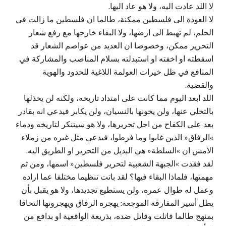
لا اللد عادت اليه، ولا هو عاد اليها.
لا العودة الى فلسطين ممكنة، طالما ان فلسطين ما زالت في
الحلم، لم تهبط الى ارضها، ولا البقاء خارجها مع رفع شعار
التحرير ممكن، وخصوصا ان العديد من عواصم الشعار قد
اسقطته او اخفته او استبدلته بسلام المناصب والمشاركة في
المنافع في ظل خيرات العولمة اللاغية للحدود والهوية
والقضية.
اللد ابعد اليوم مما كانت على امتداد تاريخه، ولكنه لن يخذلها
بالتخلي عنها، ولن يخونها بالنسيان، ولن يكابر فيدعي انه بقادر
بعد على الكفاح من اجل تحريرها، ولا هو سيتنكر لتاريخه ودماء
»الرفاق« الذين غابوا وما فرطوا، فيدعي مثل غيره من زملاء
الامس ان »السلطة« هي البديل من التحرير او الطريق اليه.
لقد فقدت »الجبهة الشعبية لتحرير فلسطين« اسمها، ومن ثم
مهمتها، فلماذا البقاء فيها؟ لقد باتت تنظيما مختلفا عما اراده
وعمل له طوال عمره، ولن يستطيع تجديدها، ولا هو يقبل بأن
يظل أسير المفارقة الموجعة: يهجره الرفاق ويهجرونها التحاقا
بمنهج طالما قاتلت وقاتل ضده، بذريعة الواقعية او بدافع من