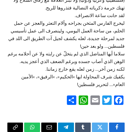
(فلسطينيا وعربيا ودوليا) ولا تبتر العلاقة مع رفاق السلاح ولا
تهتك حرمة ذكرياته النضالية فتذروها للريح.
لقد حانت ساعة الانصراف.
ليخرج الفارس المثخن بجراحه وآلام التعثر والعجز عن حمل
الحلم، من ساحة العمل اليومي، ولينصرف الى عمل تأسيسي
جديد لمرحلة جديدة، لعله يكشف لجيل آت الطريق الى اللد في
فلسطين… ولو بعد حين!
سلاما أيها المناضل الذي لم يتخلّ عن رايته ولا عن أحلامه برغم
الوهن الذي أصاب جسده وبرغم الضعف الذي أعجز يديه.
لكنه زمن آخر… زمن لعله يقع خارج زماننا.
يكفيك شرف المحاولة ايها »الحكيم«، »الرفيق«، »الأمين
العام«… لتحرير فلسطين!
WhatsApp
Share
Email
Twitter
Facebook
فيسبوك
تويتر
Tumblr
تيلقرام
البريد
واتساب
Copy