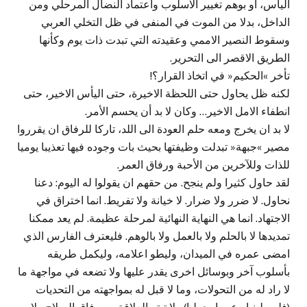
اليأس، او بوهم تغيير الاسلوب واعتماد النضال المرحلي ومن
الداخل، بدلا من الموت في المنفى في ظل التخلي العربي
وسقوط النصير الاممي وعقيدته التي تبدت ذات يوم وكأنها
الطريق الاقصر الى التحرير.
تأخر »الحكيم« في اتخاذ القرار؟!
لكنه ظل يحاول حتى اللحظة الاخيرة، حتى اليأس الاخير، حتى
انطفاء الامل الاخير… وكان لا بد أن يحسم الأمر.
لا بد ان يخرج ومعه حلم العودة الى اللد، تاركا للرفاق ان يقرروا
مصير »جبهة« تبدلت وظيفتها بحيث بات وجوده فيها تعذيبا يوميا
للذات وللآخرين من الأحبة ورفاق العمر.
لقد حاول كثيرا ولم ينجح. من حقهم ان يقولوا له اليوم: دعنا
نحاول. لا ضرر ولا ضرار. لا خيانة ولا تفريط. انما اختراق في
الاجتهاد. انما هي النهاية النهائية لمرحلة عظيمة. لم يعد ممكنا
تمديدها لا بالحلم ولا بالعمل ولا بالوهم. فليعترف الفارس الذي
امضى عمره في الميدان، وليطو اعلامه، وليكمل طريقه
بأسلوب آخر وبوسائل اخرى يقدر عليها ولا تضعه في مواجهة ما
لا راد له من التحولات، وما لا قبل له بمواجهته من التحديات