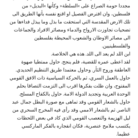
مجددا حومة الصراع على »السلطة« وكأنها »البديل« من
فلسطين، وان افترض الفصيل او اقنع نفسه بأنها الطريق الى
تلك الارض المقدسة التي استحقت ما بذل وما يبذل فداءها من
تضحيات تجاوزت الارواح والدماء ومصائر الافراد والجماعات
الى مصائر الاوطان والشعوب المحيطة بفلسطين
والفلسطينيين.
ابن اللد لم يعد الى اللد. هذه هي الخلاصة.
لقد اعطى عمره للقضية، فلم ينجح. حاول ممتطيا صهوة
العاطفة وروح الثأر. وحاول معتمدا طريق التنظيم الحديدي.
حاول بالعمل السري، ثم بالحركة السياسية ذات الافق القومي
المفتوح، وان ظلت بفكرها اقرب الى التزمت التصاقا بحلم
الوحدة العربية وتجديد الدولة الامة. حاول بالكفاح المسلح.
حاول بالشعار القومي وقد تماهى مع صورة البطل جمال عبد
الناصر. ثم بالشعار الاممي وقد رأى فيه المخرج السحري من
ليل الهزيمة والتعصب القومي الذي كاد في بعض اللحظات
يكتسب ملامح عنصرية، فكان انفجاره بالفكر الماركسي
عظيما.