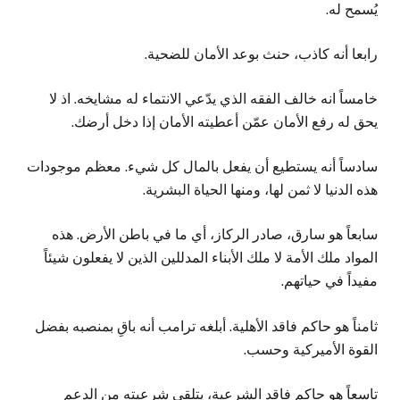
يُسمح له.
رابعا أنه كاذب، حنث بوعد الأمان للضحية.
خامساً انه خالف الفقه الذي يدّعي الانتماء له مشايخه. اذ لا
يحق له رفع الأمان عمّن أعطيته الأمان إذا دخل أرضك.
سادساً أنه يستطيع أن يفعل بالمال كل شيء. معظم موجودات
هذه الدنيا لا ثمن لها، ومنها الحياة البشرية.
سابعاً هو سارق، صادر الركاز، أي ما في باطن الأرض. هذه
المواد ملك الأمة لا ملك الأبناء المدللين الذين لا يفعلون شيئاً
مفيداً في حياتهم.
ثامناً هو حاكم فاقد الأهلية. أبلغه ترامب أنه باقِ بمنصبه بفضل
القوة الأميركية وحسب.
تاسعاً هو حاكم فاقد الشرعية، يتلقى شرعيته من الدعم