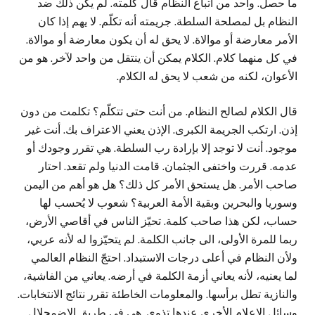
ما حصل. واحد من أتباع النظام قال كلمته. لم يكن ذلك ضد
النظام بل لمصلحة السلطة. جريمته أنه تكلّم. لا يهم إذا كان
الأمر معارضة أو موالاة. لا يحق له أن يكون معارضة أو موالاة.
في كل منهما كلام. الكلام يمكن أن ينتقل من واحد لآخر. هو من
الأعوان، لكنه من شعب لا يحق له الكلام.
قال الكلام لصالح النظام. من أنت حتى تتكلّم؟ تكلمت من دون
إذن. ارتكب الجريمة الكبرى. الإذن يعني الاعتراف بك. أنت غير
موجود. أنت لا توجد إلا بإرادة رب السلطة. هي تقرر وجودك أو
عدمه. قررت واختفى الجثمان. قامت الدنيا ولم تقعد. احتار
صاحب الأمر. هل يستحق الأمر كل ذلك؟ هل هو أهم من اليمن
وسوريا والبحرين وبقية الأمة العربية؟ شعوب لا يُحسب لها
حساب، لكن هذا صاحب كلمة. تحيّز الناس في أقاصي الأرض،
ربما للمرة الأولى، الى جانب الكلمة. لم يتحيّزوا له لأنه عربي،
ولأن النظام في أعلى درجات الاستبداد. احتجّ النظام العالمي
لما يعنيه، لأنه يعاني أزمة الكلمة في أرضه. يعاني من الفاشية،
والنازية تطل برأسها. والمعلومات الخاطئة تقرر نتائج الانتخابات.
وسائل الإعلام الأخرى عندها تذوي. هي في طريق الاضمحلال.