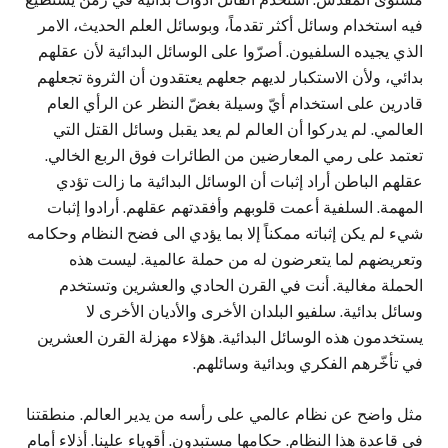
فيه استخدام وسائل أكثر تقدماً، وبوسائل العلم الحديث، الامر
الذي يجيده السلفيون. أصرّوا على الوسائل البدائية لأن عقلهم
بدائي، ولأن الاستكبار لديهم جعلهم يعتقدون أن الثروة تجعلهم
قادرين على استخدام أيّ وسيلة بغضّ النظر عن الرأي العام
العالمي. لم يدركوا أن العالم لم يعد يقبل وسائل القتل التي
تعتمد على رمي المعارضين من الطائرات فوق الربع الخالي.
عقلهم الباطن أراد إثبات أن الوسائل البدائية ما زالت تؤدي
المهمة. السلفية أعمت قلوبهم وأفقدتهم عقلهم. أرادوا إثبات
شيء لم يكن إثباته ممكناً إلا بما يؤدي الى فضح النظام وحكامه
وتعريضهم لما يتعرضون له من حملة عالمية. ليست هذه
الحملة مغالية. أنت في القرن الحادي والعشرين وتستخدم
وسائل بدائية. سلفيو البلدان الأخرى والأديان الأخرى لا
يستخدمون هذه الوسائل البدائية. هؤلاء مهزلة القرن العشرين
في تأخّرهم الفكري وبدائية وسائلهم.
مثل واضح عن نظام عالمي على رأسه من يدير العالم. منطقتنا
في قاعدة هذا النظام. حكامها مستبدون. أقوياء علينا. أذلاء أمام