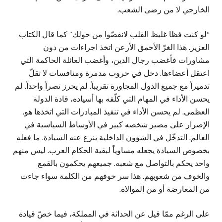
الخارجي لا من رضى الشعب.
“لو كنت فظا غليظ القلب لانفضّوا من حولك” كما قال الكتاب
العزيز. هذا الغرّ الأحمق الأرعن اتخذ اجراءات من دون
مشاورات فأغضب رجال الدين، وأغضب العائلة الحاكمة التي
اعتقل أعضاءها. دخل في حروب مدمرة ومنافسات لا تقلّ
تدميراً مع جميع الدول المجاورة تقريباً. لم يحرز نصراً واحداً. لم
يحسن الأداء في المهام التي كلّفه بها أسياده، قادة الدولة
العظمى. لم يحسن الأداء في تنفيذ المبادرات التي اتخذها هو.
الإصرار على مصير شخصه كبير في الأوساط السياسية في
العالم. التدخّل في الشؤون الداخلية ينزع عنه السيادة. ما فعله
بخصوص السيادة يجعله مساوياً لبقية الحكام العرب. ليس منهم
واحد يحكم بالتواصل مع شعبه. جميعهم يحكمون بالقمع
والخوف من شعوبهم. هذا سر خوفهم من الكلمة سواء جاءت
من المعارضة أو من الموالاة.
على الرغم ممّا قيل عن الحداثة في المملكة، فيما خصّ قيادة