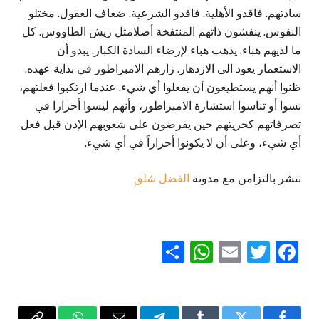
سادتهم. فاقدو الأهلية. فاقدو الشرعية. ضعاف العقول. مختلو
النفوس. ينفشون ذاتهم المنتفخة أصلامثل ريش الطاووس. كل
ما لديهم هباء. يذهب هباء لإرضاء السادة الكبار. يبدو أن
الاستعمار يعود الى الازدهار. زارهم الامبراطور في بداية عهده.
ظنوا أنهم يستطيعون أن يفعلوا أي شيء. عندما ارتكبوا فعلتهم،
نسوا أو تناسوا استشارة الامبراطور، وأنهم ليسوا أحرارا في
تصرفاتهم كحريتهم حين يفرضون على شعوبهم الإذن قبل فعل
أي شيء، وعلى أن لا يكونوا أحراراً في أي شيء.
تنشر بالتزامن مع مدونة
الفضل شلق
WhatsApp
Share
Email
Twitter
Facebook