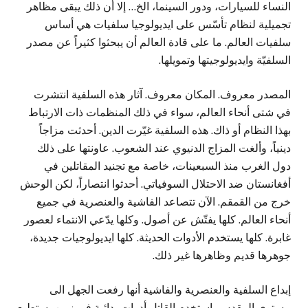
النساء للسيارات، ودور السينما، الخ… إلا أن ذلك يبقى مظاهر
تجميلية لنظام تأسّس على ايديولوجيا سلفيات هي أساس
سلفيات العالم. ما على قادة العالم أن يبحثوا كثيراً عن مصدر
السلفيّة وايديولوجيتها وتمويلها.
المصدر معروف. المكان معروف. آثار هذه السلفية انتشرت
في شتى أنحاء العالم، سواء في ذلك المنظمات ذات الارتباط
بهذا النظام أو ذاك. هذه السلفية غيّرت الدين. أحدثت مزاجاً
دينياً، وألغت المزاج الدنيوي عند الشعوب. عاونتها على ذلك
دول الغرب منذ السبعينات، خاصة مع تجنيد المقاتلين في
أفغانستان ضد الاحتلال السوفياتي. أحدثوا انتصاراً، لكن الوحش
خرج من القمقم. الآن تتصاعد الفاشية والعنصرية في جميع
أنحاء العالم. كلها يفتّش عن أصول. وكلها يدّعي الانتماء لعصور
غابرة. كلها يستخدم الأدوات الحديثة. كلها ايديولوجيات جديدة،
جوهرها قديم وظاهرها غير ذلك.
إبداع السلفية والعنصرية والفاشية أنها رفعت الجهل الى
مستوى المقدس. استخدم القاتل أدوات بدائية في زمن يستطيع