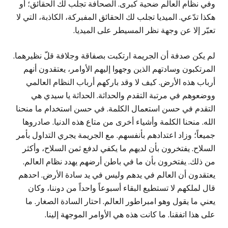
وفي نظام العالم ضحية كبرى. الصحافة تجلب لك الحقائق؛ أو
هكذا تدّعي. الميديا تجلب لك الحقائق المفبركة، الكاذبة، التي لا
تعبّر إلا عن وجهة نظر المسيطر على الميديا.
لم يكن صدفة أن الجريمة ارتكبت بصفاقة وجلافة قلّ نظيرهما.
المرتكبون وسادتهم الذين وجهوا إليهم الأوامر، يعتقدون أنهم
أرباب هذه الأرض. كيف لا وقد باركهم أرباب النظام العالمي
ووضعوهم في مرتبة التقدم والحداثة. الحداثة يا سيدي هي
التقدم في حسن استعمال الكلمة. في حسن استخدام ما منحنا
الله. منحنا الكلمة وأشياء أخرى من متاع هذه الدنيا. صادروها
جميعاً؛ وزاد اعتدادهم بأنفسهم. مع الجريمة يجري التداول بأمر
السلاح. يفتخرون بأن لديهم ما يكفي لدفع ثمن السلاح، وأكثر
من ذلك. يفتخرون بأن ما في باطن أرضهم يهدد نظام العالم.
يعتقدون أن العالم في يدهم وليس في يد سادة الأرض. احدهم
قال لملكهم لا تستطيع البقاء أسبوعاً واحداً من دوننا، وكان
يعني ما يقول وهو امبراطور العالم. احتار السادة الصغار. ما
على هذا اتفقنا. ما كانت هذه هي الأوامر الموجهة إلينا.