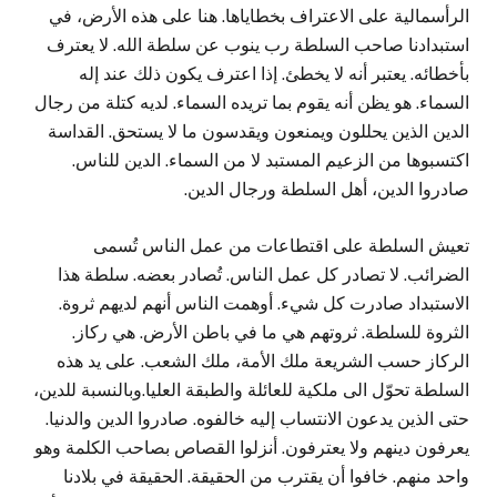
الرأسمالية على الاعتراف بخطاياها. هنا على هذه الأرض، في
استبدادنا صاحب السلطة رب ينوب عن سلطة الله. لا يعترف
بأخطائه. يعتبر أنه لا يخطئ. إذا اعترف يكون ذلك عند إله
السماء. هو يظن أنه يقوم بما تريده السماء. لديه كتلة من رجال
الدين الذين يحللون ويمنعون ويقدسون ما لا يستحق. القداسة
اكتسبوها من الزعيم المستبد لا من السماء. الدين للناس.
صادروا الدين، أهل السلطة ورجال الدين.
تعيش السلطة على اقتطاعات من عمل الناس تُسمى
الضرائب. لا تصادر كل عمل الناس. تُصادر بعضه. سلطة هذا
الاستبداد صادرت كل شيء. أوهمت الناس أنهم لديهم ثروة.
الثروة للسلطة. ثروتهم هي ما في باطن الأرض. هي ركاز.
الركاز حسب الشريعة ملك الأمة، ملك الشعب. على يد هذه
السلطة تحوّل الى ملكية للعائلة والطبقة العليا.وبالنسبة للدين،
حتى الذين يدعون الانتساب إليه خالفوه. صادروا الدين والدنيا.
يعرفون دينهم ولا يعترفون. أنزلوا القصاص بصاحب الكلمة وهو
واحد منهم. خافوا أن يقترب من الحقيقة. الحقيقة في بلادنا