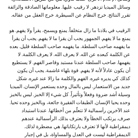
وسائل الميديا تزدهر. لا رقيب عليها. معلوماتها الصادقة والزائفة
تقرر النتائج. خرج النظام عن السيطرة. خرج العقل من عقاله.
الرقيب في بلادنا ما زال متخلفاً. يمنع ويسمح، يقرأ ولا يفهم. هو
يمنع ما لا يفهم. الجمهور يجب أن يقرا ما لا يفهم. يجب أن يقرأ
ما يفهمه صاحب السلطة. ما يفهمه صاحب السلطة قليل. بعده
عن الكلمة كبعده عن الله. لا يعرف الله. لا يعرف الكلمة. لا
يفهمها. صاحب السلطة عندنا مستبد وقاصر الفهم. لا يستطيع
أن يكون عادلاً لأنه لا يفهم. قوة بلهاء غاشمة. يجب أن يكون
كذلك كي يديره غيره. الفهم والكلمة ما زالا عند غيره. شكل
جديد من الاستعمار. ليس بالمال وحده يستعمر الإنسان. الميديا
وسيلة أشد ضروة وفعلاً وتأثيراً. كل شيء إلا الخبز. ليس بالخبز
وحده يحيا الإنسان. الطبقات الفقيرة جائعة، وبالخبز وحده تحيا.
عند الآخرين رأسمالية لا تتعلّم من أخطائها. عندنا استبداد
صرف. يرتكب الخطأ ولا يعترف بذلك. الرأسمالية عندهم
ديمقراطية لأنها لا تعترف بارتكاباتها. هي مضطرة لذلك.
الديمقراطية ليست في العدل والمساواة، بل في إجبار