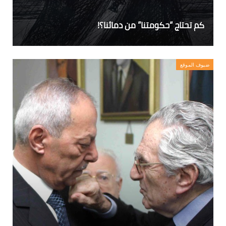
كم تحتاج “حكومتنا” من دمائنا؟!
ضيوف الموقع