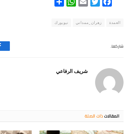
WhatsApp
Share
Email
Twitter
Facebook
العمدة
زهران_ممداني
نيويورك
شاركها.
شريف الرفاعي
المقالات
ذات الصلة