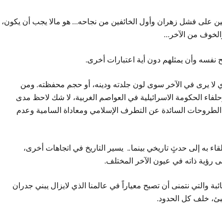
نين على فشل زهران وأول الخائفين من نجاحه… هو مالا يجب أن يكون،
والخوف من الآخر…
ح نفسه وأن يمثلهم دون أية اعتبارات أخرى.
ي لا يرى في الآخر سوى لون جلدته ودينه، أو حجم محفظته. ومن
فاء الحكومة الاسرائيلية في العواصم الغربية، لا شك لاحظ مدى
الطروحات السائدة عن التطرف الإسلامي ومعاداة السامية وعدم
ء به إلى حدثٍ تاريخي بينما.. يسير التاريخ في اتجاهات أخرى،
لى رؤية ذاته في عيون الآخر المختلف.
ئبة والتي نتمنى أن تصبح معياراً في عالمنا الذي لايزال يبني جدران
تبئ، خلف كل الحدود.