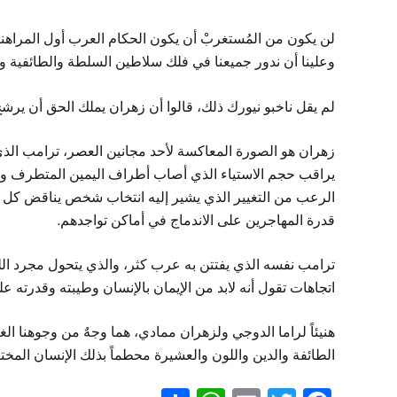
لن يكون من المُستغربْ أن يكون الحكام العرب أول المراه
وعلينا أن ندور جميعنا في فلك سلاطين السلطة والطائفية 
لم يقل ناخبو نيورك ذلك، قالوا أن زهران يملك الحق أن يرش
زهران هو الصورة المعاكسة لأحد مجانين العصر، ترامب الذ
يراقب حجم الاستياء الذي أصاب أطراف اليمين المتطرف وحل
الرعب من التغيير الذي يشير إليه انتخاب شخص يناقض كل 
قدرة المهاجرين على الاندماج في أماكن تواجدهم.
ترامب نفسه الذي يفتتن به عرب كثر، والذي يتحول مجرد اللقا
اتجاهات تقول أنه لابد من الإيمان بالإنسان وطيبته وقدرته ع
هنيئاً لراما الدوجي ولزهران ممادي، هما وجهٌ من وجوهنا الغا
الطائفة والدين واللون والعشيرة محطماً بذلك الإنسان المخ