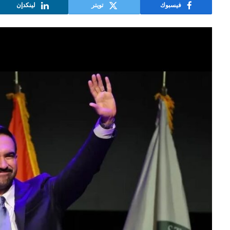
فيسبوك
تويتر
لينكدإن