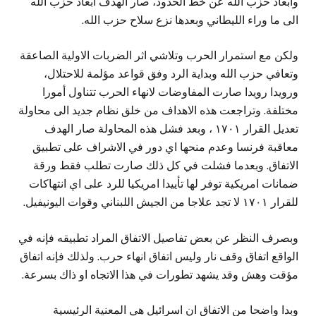
وابعاد حزب الله عن خط الحدود، صار الهدف ابعاد حزب الله
الى ما وراء الليطاني وبعدها نزع سلاح حزب الله.
ولكن مع استمرار الحرب وتلاشي اثر الضربات الاولية الصاعقة
وتعافي حزب الله وبداية الرد وفق قواعد مؤلمة للاحتلال،
ورويدا رويدا صارت المفاوضات لانهاء الحرب تتناول أمورا
مختلفة. وتراجعت هذه الاهداف من خلق نظام جديد الى محاولة
تعديل القرار ١٧٠١ ، وبعد فشل هذه المحاولة صار الهدف
معاقبة فرنسا وعدم منحها اي دور في الاشراف على تطبيق
الاتفاق. وبعدما فشلت في كل ذلك صارت تطلب فقط ورقة
ضمانات امريكية توفر لها تأييدا امريكيا للرد على اي انتهاكات
للقرار ١٧٠١ لا تجد علاجا من الجيش اللبناني وقوات اليونيفيل.
وبصرف النظر عن بعض تفاصيل الاتفاق المراد تطبيقه فإنه في
الواقع اتفاق وقف نار وليس اتفاق انهاء حرب. ولذلك فإنه اتفاق
مؤقت وهش وقد يشهد تطورات في هذا الاتجاه او ذاك بسرعة.
وبدا واضحا من الاتفاق ان اسرائيل هي المعنية الرئيسية