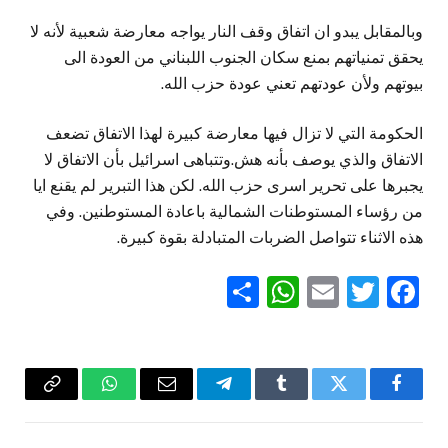
وبالمقابل يبدو ان اتفاق وقف النار يواجه معارضة شعبية لأنه لا
يحقق تمنياتهم بمنع سكان الجنوب اللبناني من العودة الى
بيوتهم ولأن عودتهم تعني عودة حزب الله.
الحكومة التي لا تزال فيها معارضة كبيرة لهذا الاتفاق تضعف
الاتفاق والذي يوصف بأنه هش.وتتباهى اسرائيل بأن الاتفاق لا
يجبرها على تحرير اسرى حزب الله. لكن هذا التبرير لم يقنع ايا
من رؤساء المستوطنات الشمالية باعادة المستوطنين. وفي
هذه الاثناء تتواصل الضربات المتبادلة بقوة كبيرة.
WhatsApp
Share
Email
Twitter
Facebook
فيسبوك
تويتر
Tumblr
تيلقرام
البريد
واتساب
Copy
الإلكتروني
Link