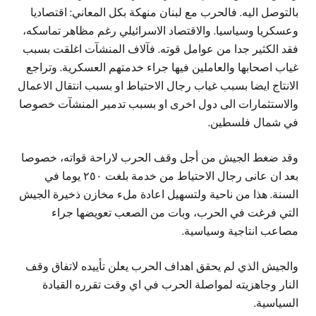
بالتوصل اليه. فالحرب مع لبنان منهكة بكل المعاني: اقتصاديا
وعسكريا وسياسيا. والاقتصاد الاسرائيلي رغم مظاهر تماسكه،
فقد الكثير جدا من عوامل قوته. فآلاف المنشآت اغلقت بسبب
غياب اصحابها والعاملين فيها جراء خدمتهم العسكرية. وتراجع
الانتاج ايضا بسبب غياب رجال الاحتياط او بسبب انتقال الاعمال
والاستثمارات الى دول اخرى او بسبب تدمير المنشآت خصوصا
في شمال فلسطين.
وقد ضغط الجيش من أجل وقف الحرب لاراحة قواته، خصوصا
بعد ان عانى رجال الاحتياط من خدمة بلغت ٢٥٠ يوما في
السنة. هذا من ناحية ولتسهيل اعادة ملء مخازن ذخيرة الجيش
التي فرغت في الحرب، وبات من الصعب تعويضها جراء
مصاعب انتاجية وسياسية.
والجيش الذي لم يحقق اهداف الحرب يعلن تأييده لاتفاق وقف
النار وجاهزيته لمواصلة الحرب في اي وقت تقرره القيادة
السياسية.