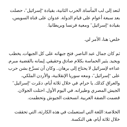
لنعد إلى لب المأساة. الحرب الثانية، بقيادة “إسرائيل”، حصلت
بعد سبعة أعوام على قيام الدولة. عدوان على قناة السويس،
بقيادة “إسرائيل” ومعية فرنسا وبريطانيا.
خلص: هنا، الأمر لي.
ثم كان جمال عبد الناصر. فتح جبهاته على كل الجبهات. يخطب
ويجيد. يثير الحماسة بكلام صادق وحقيقي. إيمانه بالقضية مبرم.
عداءه لإسرائيل لا يحتاج إلى برهان.. وكان أن تسرَّع بشن حرب
على “إسرائيل”، ومعه سوريا الإنقلابية، والأردن الملكي،
والعراق كذلك. يا حرام. في خلال ثلاثة أيام، دمّرت “إسرائيل”
الجيش المصري وطيرانه. في اليوم الأول. احتلت الجولان.
قضمت الضفة الغربية. انسحقت الجيوش وتحطمت.
الخلاصة: اللغة التي استعملت في هذه الكارثة، التي تحققت
خلال ثلاثة أيام، هي النكسة.