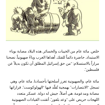
خلص. مائة عام من الخيبات والخسائر. هذه البلاد مصابة بوباء
الاستبداد. حاضرة دائماً للفتك. أهداها الغرب وباءً صهيونياً. نصحنا
مراراً بالاستسلام: “من حق إسرائيل المطلق أن تكون بديلاً عن
فلسطين”.
مائة عام، والصهيونية تغرز أسلحتها بأجسادنا. مائة عام، وهي
تسجل “الانتصارات” بهمجية تُقلّد فيها “الهولوكوست”. قراراتها
مصانة ومدعومة. هي أصلاً، جيش له دولة. عسكر متعدد
اللهجات حريص على “وعد بلفور”. أتقنت القيادات الصهيونية