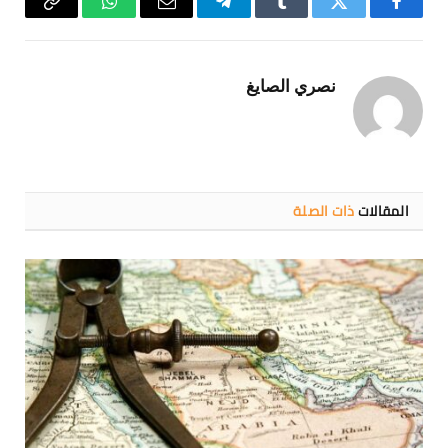
فيسبوك
تويتر
Tumblr
تيلقرام
البريد
واتساب
Copy
الإلكتروني
Link
نصري الصايغ
المقالات
ذات الصلة