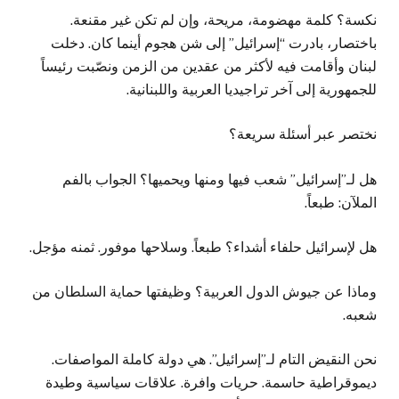
نكسة؟ كلمة مهضومة، مريحة، وإن لم تكن غير مقنعة.
باختصار، بادرت “إسرائيل” إلى شن هجوم أينما كان. دخلت
لبنان وأقامت فيه لأكثر من عقدين من الزمن ونصّبت رئيساً
للجمهورية إلى آخر تراجيديا العربية واللبنانية.
نختصر عبر أسئلة سريعة؟
هل لـ”إسرائيل” شعب فيها ومنها ويحميها؟ الجواب بالفم
الملآن: طبعاً.
هل لإسرائيل حلفاء أشداء؟ طبعاً. وسلاحها موفور. ثمنه مؤجل.
وماذا عن جيوش الدول العربية؟ وظيفتها حماية السلطان من
شعبه.
نحن النقيض التام لـ”إسرائيل”. هي دولة كاملة المواصفات.
ديموقراطية حاسمة. حريات وافرة. علاقات سياسية وطيدة