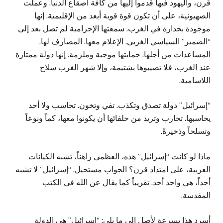
قرن، واليهود فيها قدموا إليها من كافة أصقاع الدنيا. وعملت
الصهيونية، على أن تكون قوة قوية أبعد من الإقليمية. إنها
موجودة بجدارة في الغرب. سمعتها الإجرامية لم تصل بعد إلى
“الضمير” السياسي الغربي. الإعلام معها. المصارف لها.
المساعدات من أجلها. حمايتها موجبة وملزمة. إنها دولة ممتازة
عند الغرب، فلا تصيبوها بشتيمة، وإلا شهر الغرب سلاح
اللاسامية.
“إسرائيل” دولة تصدق وتكذب. تفي وتخون. تحاسب ولا أحد
يحاسبها. تحارب وتريد من حلفائها أن يكونوا معها، كماً ونوعاً
وتسلحاً وذخيرةً.
ماذا لو كانت “إسرائيل” هذه، العظمى راهناً، تشبه الكيانات
العربية، على امتداد قرن؟ الجواب مستحيل. “إسرائيل” لا تشبه
أحداً، هي واحد أحد. تقريباً كما يقال عن الله في الكتب
المقدسة.
أسرد هذا بسرعة لأصل إلى ما يلي: “إسرائيل” هي الدولة