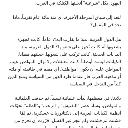
اليهود، بكل “شرعية” أنجبتها الكثلكة في الغرب.
لنعد إلى سياق المرحلة الأخيرة، أي منذ مائة عام تقريباً. ماذا
نجد في المقابل؟
هل الدول العربية، منذ ما يقارب الـ75 عاماً، كانت مُجهزة
بشعوبها أم كانت تُجهز على شعوبها؟ الدول العربية، منذ
البدايات الحديثة، كانت تركب على شعوبها. جعلتهم مطايا.
الكيانات ليست أوطاناً. كانت معتقلات ولا تزال. المواطن عيب.
المواطن عليه أن يكون “مواطف”. أي مقيم في طائفته أو ملته
أو مذهبه. الغرب فاز عندما طرد الدين من السياسة ومنع الدين
كلياً من التدخل في السياسة.
بلادنا، في معظمها، بدأت علمانية نسبياً، ثم حذفت العلمانية
والمواطن، وساد عصر “التفتيش” و”الرعب” و”الظلم”. تحوّلت
أنظمة الكيانات العربية إلى ديكتاتوريات عسكرية، ثم لمّا
فشلت ثم فشلت ولم تنجز غير الفشل، قرّرت أن تخرج من
خريطة الشرق إلى ظلامية العصور الوسطى.