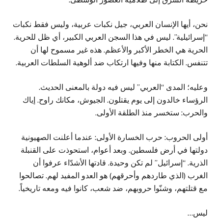
نحن، أيها الإنسان العربي، جيل نكبات عربية، وليس فقط نكبات
“إسرائيلية”. ليس في هذا السجن العربي الكبير، أي ظل للحرية.
الحرية هي الخطر الأكبر والأعظم. هذه غير مسموح لها أن
تتنفس. الكتابة منها وفيها ارتكاب ضد ألوهية السلطات العربية.
وعليه؛ المدى “العربي” ليس فيه دولة بالمعنى الحديث.
الرؤساء خالدون إلى يوم يقتلون. الجيوش، مكانك راوح. إياك
والحرب: ستخسر منذ الطلقة الأولى.
أولى الحروب: حرب الخسارة الأولى: عندما أعلنت الصهيونية
دولتها في أرض فلسطين. وبعد أعوام، استحوذت على القنبلة
الذرية. “إسرائيل” لم تكن وحيدة. قادتها الأشدّاء عرفوا أن
الغرب (الذي طاردهم وأحرقهم) هو العدو المفيد لهم. تصالحوا
مع قتلتهم، وشنّوا حروبهم، ضد شعب، كانوا فيه ومعه تاريخياً.
ليس…