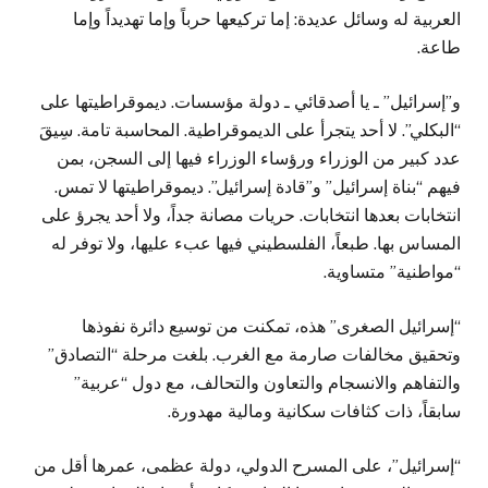
العربية له وسائل عديدة: إما تركيعها حرباً وإما تهديداً وإما
طاعة.
و”إسرائيل” ـ يا أصدقائي ـ دولة مؤسسات. ديموقراطيتها على
“البكلي”. لا أحد يتجرأ على الديموقراطية. المحاسبة تامة. سِيقَ
عدد كبير من الوزراء ورؤساء الوزراء فيها إلى السجن، بمن
فيهم “بناة إسرائيل” و”قادة إسرائيل”. ديموقراطيتها لا تمس.
انتخابات بعدها انتخابات. حريات مصانة جداً، ولا أحد يجرؤ على
المساس بها. طبعاً، الفلسطيني فيها عبء عليها، ولا توفر له
“مواطنية” متساوية.
“إسرائيل الصغرى” هذه، تمكنت من توسيع دائرة نفوذها
وتحقيق مخالفات صارمة مع الغرب. بلغت مرحلة “التصادق”
والتفاهم والانسجام والتعاون والتحالف، مع دول “عربية”
سابقاً، ذات كثافات سكانية ومالية مهدورة.
“إسرائيل”، على المسرح الدولي، دولة عظمى، عمرها أقل من