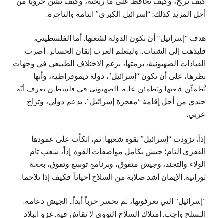
كيف تربح، وكيف تحافظ على ما ربحته، وكيف تشن حروباً من
أجل المزيد كذلك: “إسرائيل الكبرى” التامة والناجزة.
هدف “إسرائيل” أن تكون الدولة لشعبها. أما الفلسطيني،
فليذهب إلى الشتات.. وليتعلم العرب إتقان الخسائر. أصرت
القيادات الصهيونية، برمتها، برغم الاختلاف الطبيعي في وجهات
نظرها، على أن تكون “إسرائيل”، دولة ديموقراطية، وأنها
تُطمئّن شعبها وتَطمئن عليه. الصهيوني في فلسطين يعرف أنّه
جندي من أجل إقامة “معجزة إسرائيل”، بدعم دولي، وتراخ
عربي.
إذاً، تزودت “إسرائيل” بقوة شعبها. ثم، اتكأت على عمودها
الفقري التام؛ جيش بكامل مواصفات القوة. إذاً، شعب تام
الولاء والتجند، وجيش متفوق، وبرنامج توسع وتفوق، بحجة
توراتية. الإيمان أشد صلابة من السلاح أحياناً. فكيف إذا تلاحما.
“إسرائيل” التي تعرفونها، لم تخسر حرباً أبداً.. الجيش دعامة.
التسلح واجب. امتلاك السلاح النووي لا نقاش فيه. غزو البلاد