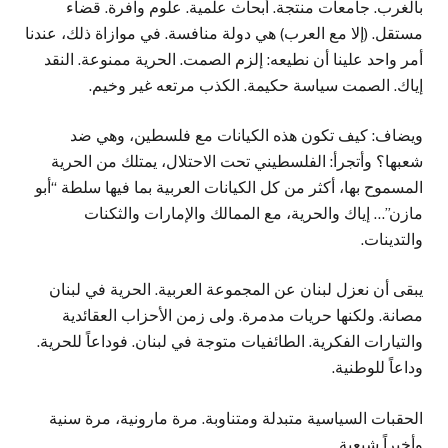
بالغرب. جامعات منتجة. أبحاث علمية. علوم وافرة. قضاء
مستقل. (إلا مع العرب) هي دولة منافسة. في موازاة ذلك، عندنا
أمر واحد علينا أن نطيعه: إلزم الصمت. الحرية ممنوعة. النقد
إياك. الصمت سياسة حكيمة. الكذب مرتعه غير وخيم.
ويضاف: كيف تكون هذه الكيانات مع فلسطين، وهي ضد
شعبها؟ وأتجرأ: الفلسطيني تحت الاحتلال، يمتلك من الحرية
المسموح بها، أكثر من كل الكيانات العربية بما فيها سلطة “أبو
مازن”… إياك والحرية، مع الممالك والإمارات والثكنات
والتدينات.
يبقى أن نعزل لبنان عن المجموعة العربية. الحرية في لبنان
مصانة. ولكنها حريات مدمرة. ولى زمن الأحزاب العقائدية
والتيارات الفكرية. الطائفيات متوجة في لبنان. فوداعاً للحرية.
وداعاً للوطنية.
الحقبات السياسية متبدلة ومتناوبة. مرة مارونية، مرة سنية
وأخيراً شيعية.