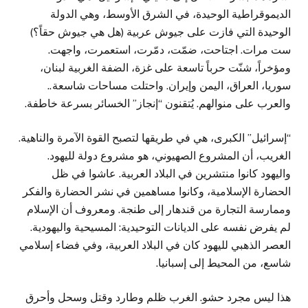
الديموقراطية الوحيدة، في الشرق الأوسط، وهي الدولة
الوحيدة التي فازت على جيوش عربية (هل هي جيوش حقاً؟)
ست مرات. اجتاحت، ضمّت، دمّرت، استعمرت، واجهت.
ومؤخراً، شنّت حرباً تاسعة على غزة، الضفة الغربية لبنان،
سوريا، العراق، اليمن وإيران. واحتلت مساحات شاسعة..
والعرب على منوالهم. يُتقنون “إنجاز” الخسائر بسرعة خاطفة.
“إسرائيل” الكبرى، هي في طريقها لتصبح القوة الآمرة والناهية.
الغريب، أن المشروع الصهيوني، هو مشروع دولة لليهود.
واليهود كانوا منتشرين في البلاد العربية. عاشوا في ظل
الحضارة الإسلامية، وكانوا مساهمين في نشر الحضارة والفكر
وممارسة التجارة من قندهار إلى طنجة. ومعروف أن الإسلام
لم يفرض نفسه على الديانات التوحيدية: المسيحية واليهودية.
العصر الذهبي لليهود كان في البلاد العربية، وفي فضاء إسلامي
شاسع، من المحيط إلى إسبانيا.
هذا ليس مجرد حشو. الغرب ظلم وطارد وقتل وسحل وأحرق