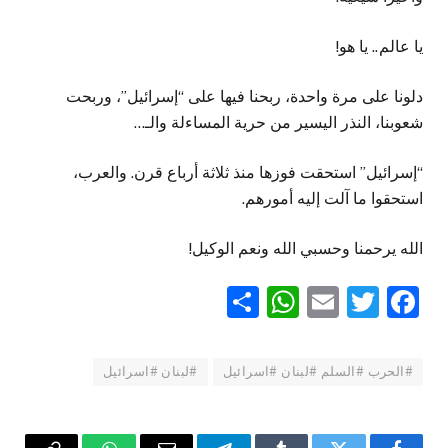
يا عالم.. يا هو!
دلونا على مرة واحدة، ربحنا فيها على “إسرائيل”، وربحت
شعوبنا، النذر اليسير من حرية المساءلة والـ…
“إسرائيل” استحقت فوزها منذ ثلاثة أرباع قرن. والعرب،
استحقوا ما آلت إليه أمورهم.
الله يرحمنا وحسبي الله ونعم الوكيل!
WhatsApp
Share
Email
Twitter
Facebook
#الحرب #السلم #لبنان #اسرائيل
#لبنان #اسرائيل