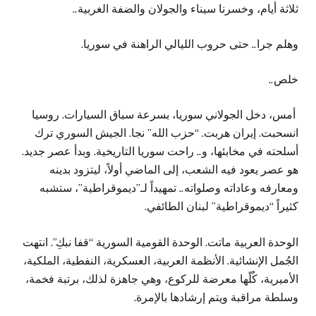
ثلاثة أيام، وخسرنا سيناء والجولان والضفة الغربية..
وهلم جرا.. حتى حروب الليالي الراهنة في سوريا.
خلص..
أمس، دخل الجولاني سوريا، بسرعة سباق السيارات. روسيا
انسحبت. إيران هربت. “حزب الله” نجا. الجيش السوري ترك
أسلحته في مخابئها، و.. راحت سوريا التاريخية. وبدأ عصر جديد.
هو عصر يعود فيه الشعب، إلى الماضي أولاً، ليتزود بدينه
ومعارفه وعاداته وصلواته.. تمهيداً لـ”ديموقراطية”، ستشبه
كثيراً “ديموقراطية” لبنان الطائفي.
الوحدة العربية ماتت. الوحدة القومية السورية “قفا نبكِ”. انتهت
الجُمل الإنشائية. الأنظمة العربية، العسكرية، النفطية، الملكية،
الأميرية، كُلّها معرضة للركوع، وهي جاهزة لذلك، برتبة فخمة،
وسلطة مراقبة ويتم إرشادها بالإمرة.