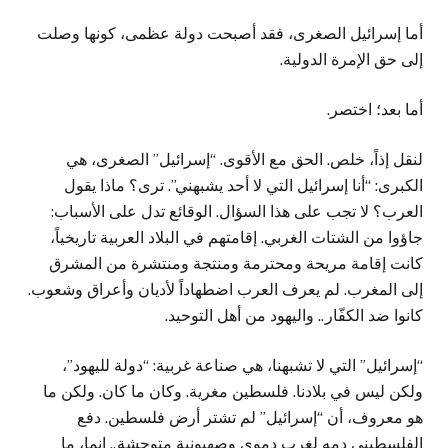
أما إسرائيل الصغرى، فقد أصبحت دولة عظمى، كونها وصلت
إلى حق الإمرة الدولية.
أما بعد؛ اختصر.
لنقل إذاً، خلص. الحق مع الأقوى. “إسرائيل” الصغرى، هي
الكبرى: “أنا إسرائيل التي لا أحد يشبهني”. ترى؟ ماذا يقول
العرب؟ لا تجب على هذا السؤال. الوقائع تدل على الأسباب:
جاؤوا من الشتات الغربي. إقامتهم في البلاد العربية تاريخياً،
كانت إقامة مريحة ومحترمة ومنتجة ومنتشرة من المشرق
إلى المغرب. لم يعرف العرب اضطهاداً لأديان وأعراق وشعوب.
كانوا ضد الكفّار.. واليهود من أهل التوحيد.
“إسرائيل” التي لا تشبهنا، هي صناعة غربية: “دولة لليهود”،
ولكن ليس في بلادنا. فلسطين مغرية. وكان ما كان. ولكن ما
هو معروف، أن “إسرائيل” لم تشتر أرض فلسطين. دفع
الفلسطيني دمه لغرب دموي وصهيونية متوحشة.. إنما، ما