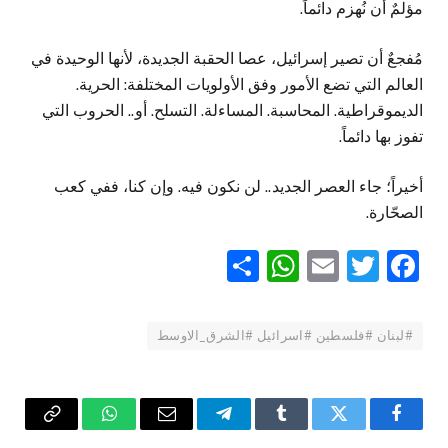
مؤلمٌ أن نُهزم دائماً.
مُفجعٌ أن تصير إسرائيل، عصا الحقبة الجديدة، لأنها الوحيدة في
العالم التي تضع الأمور وفق الأولويات المختلفة: الحرية.
الديموقراطية. المحاسبة. المساءلة. التسلح. أو.. الحروب التي
تفوز بها دائماً.
أخيراً؛ جاء العصر الجديد.. لن نكون فيه. وإن كنا، ففي كعب
الصحّارة.
WhatsApp
Share
Email
Twitter
Facebook
#لبنان #فلسطين #اسرائيل #الشرق_الاوسط
فيسبوك
تويتر
Tumblr
تيلقرام
البريد
واتساب
Copy