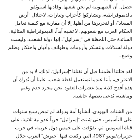
حصل.. أن الصهيونية لم تخن شعبها. وقادتها استوثقوا
بالديموقراطية، وتشاركوا كأحزاب وتيارات، لاحتلال “أرض
الميعاد”، أو لتحريرها من أهلها. إلا أن مقارنة مع كيفية تعامل
الحكام العرب مع شعوبهم، لا تشبه أبداً، الديموقراطية المثالية،
السائدة حتى اللحظة في “إسرائيل”، إنها دولة لشعب، وليست
دولة لسلالات وعسكر وأرومات وطوائف وأديان واحتكار وظلم
وقمع..
لقد قتلتنا أنظمتنا قبل أن تقتلنا “إسرائيل”. لذلك، لا بد من
الاعتراف، بأننا عندما نستعمل لفظة شعب، علينا أن نُدرك أن
هذه أفدح كذبة منذ عشرات العقود. نحن مجرد خدم وغنم
وماشية، يُدعى بعضها، حاشية.
من الشتات اليهودي، أنشأوا أمة ودولة. لم تمض سبع سنوات
على التأسيس، حتى شنت “إسرائيل” حرباً عدوانية ثلاثية، على
قناة السويس. ثم، تفوّقت على خمس دول عربية، في حرب
حزيران/يونيو 1967، التي ركعت فيها “جيوش” العرب خلال