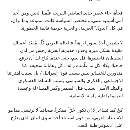
فجأة، جاء عصر جديد. الماضي القريب علّمنا الجبن ومن أخذ
أمي أسميه عمي. ولنختصر: السياسة كانت ممنوعة وما تزال،
في كل “الدول” العربية، والحرية جريمة فائقة الخطورة.
لا يشمتن أحدٌ بسوريا راهناً. فالعالم العربي كُلّه مُقيّد. أعمالك
مقيدة بشكل مبرم وحدود حديدية. الحرية رجس من لدن
الشيطان فاجتنبوها. قل نعم، حتى عندما يُتاح لك أن ترفع
حاجبك بكلا. كل ما علّمناه زائف. كل رهاناتنا سخيفة. كنا
منذورين للخسائر ليس بسبب قوة “إسرائيل”، بل بسبب اهترائنا
الاجتماعي والفكري والسياسي. بسبب التسلط العسكري
والفتك الأمني. بسبب قتل الضمير وكفر المساءلة وعقيدة
الديموقراطية ولوثة الإنسانية.
كنْ كما تشاء، إلا أن تكون حُرّاً. مفكراً. صحافياً لا يرتشي. هذا هو
الاستبداد العربي، من دون استثناء أحد، سوى لبنان الذي يعرُج
على “ديموقراطية التعدد”.