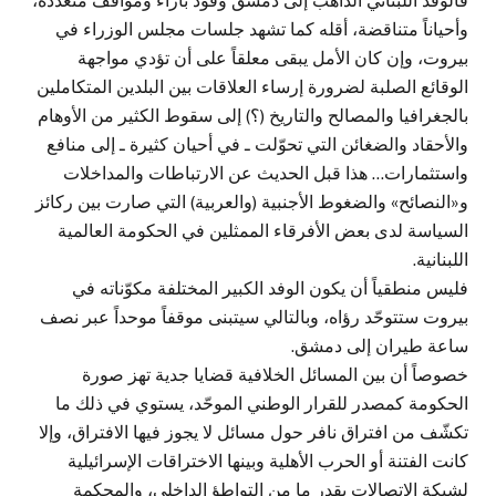
فالوفد اللبناني الذاهب إلى دمشق وفود بآراء ومواقف متعددة،
وأحياناً متناقضة، أقله كما تشهد جلسات مجلس الوزراء في
بيروت، وإن كان الأمل يبقى معلقاً على أن تؤدي مواجهة
الوقائع الصلبة لضرورة إرساء العلاقات بين البلدين المتكاملين
بالجغرافيا والمصالح والتاريخ (؟) إلى سقوط الكثير من الأوهام
والأحقاد والضغائن التي تحوّلت ـ في أحيان كثيرة ـ إلى منافع
واستثمارات… هذا قبل الحديث عن الارتباطات والمداخلات
و«النصائح» والضغوط الأجنبية (والعربية) التي صارت بين ركائز
السياسة لدى بعض الأفرقاء الممثلين في الحكومة العالمية
اللبنانية.
فليس منطقياً أن يكون الوفد الكبير المختلفة مكوّناته في
بيروت ستتوحّد رؤاه، وبالتالي سيتبنى موقفاً موحداً عبر نصف
ساعة طيران إلى دمشق.
خصوصاً أن بين المسائل الخلافية قضايا جدية تهز صورة
الحكومة كمصدر للقرار الوطني الموحّد، يستوي في ذلك ما
تكشّف من افتراق نافر حول مسائل لا يجوز فيها الافتراق، وإلا
كانت الفتنة أو الحرب الأهلية وبينها الاختراقات الإسرائيلية
لشبكة الاتصالات بقدر ما من التواطؤ الداخلي، والمحكمة