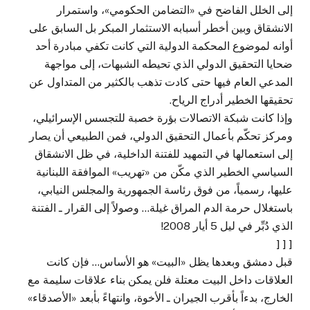
إلى الخلل الفاضح في «التضامن الحكومي»، واستمرار
الانشقاق وبين أخطر أسبابه الاستثمار المبكر بل السابق على
أوانه لموضوع المحكمة الدولية التي كانت تكفي مبادرة أحد
ضحايا التحقيق الدولي الذي تحيطه الشبهات، إلى مواجهة
المدعي العام فيها حتى كادت تذهب بالكثير من المتداول عن
تحقيقها الخطير أدراج الرياح.
وإذا كانت شبكة الاتصالات بؤرة خصبة للتجسس الإسرائيلي،
ومركز تحكّم بأعمال التحقيق الدولي، فمن الطبيعي أن يصار
إلى استعمالها في التمهيد للفتنة الداخلية، في ظل الانشقاق
السياسي الخطير الذي مكّن من «تهريب» الموافقة اللبنانية
عليها، رسمياً، من فوق رئاسة الجمهورية والمجلس النيابي،
باستغلال حرمة الدم المراق غيلة… وصولاً إلى القرار ـ الفتنة
الذي دُبِّر في ليل 5 أيار 2008!
[ [ [
قبل دمشق وبعدها يظل «البيت» هو الأساس… فإن كانت
العلاقات داخل البيت معتلة فلن يمكن بناء علاقات سليمة مع
الخارج، بدءاً بأقرب الجيران ـ الأخوة، وانتهاءً بأبعد «الأصدقاء»