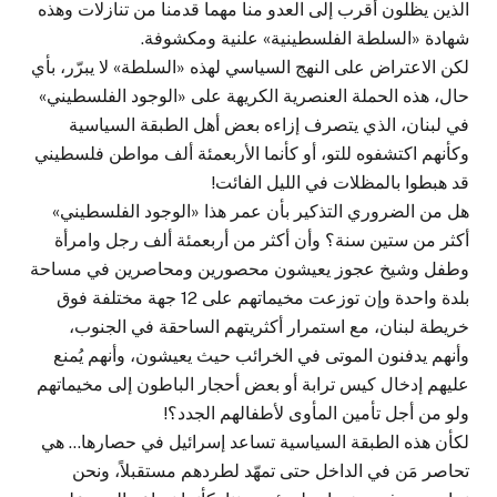
الذين يظلون أقرب إلى العدو منا مهما قدمنا من تنازلات وهذه
شهادة «السلطة الفلسطينية» علنية ومكشوفة.
لكن الاعتراض على النهج السياسي لهذه «السلطة» لا يبرّر، بأي
حال، هذه الحملة العنصرية الكريهة على «الوجود الفلسطيني»
في لبنان، الذي يتصرف إزاءه بعض أهل الطبقة السياسية
وكأنهم اكتشفوه للتو، أو كأنما الأربعمئة ألف مواطن فلسطيني
قد هبطوا بالمظلات في الليل الفائت!
هل من الضروري التذكير بأن عمر هذا «الوجود الفلسطيني»
أكثر من ستين سنة؟ وأن أكثر من أربعمئة ألف رجل وامرأة
وطفل وشيخ عجوز يعيشون محصورين ومحاصرين في مساحة
بلدة واحدة وإن توزعت مخيماتهم على 12 جهة مختلفة فوق
خريطة لبنان، مع استمرار أكثريتهم الساحقة في الجنوب،
وأنهم يدفنون الموتى في الخرائب حيث يعيشون، وأنهم يُمنع
عليهم إدخال كيس ترابة أو بعض أحجار الباطون إلى مخيماتهم
ولو من أجل تأمين المأوى لأطفالهم الجدد؟!
لكأن هذه الطبقة السياسية تساعد إسرائيل في حصارها… هي
تحاصر مَن في الداخل حتى تمهّد لطردهم مستقبلاً، ونحن