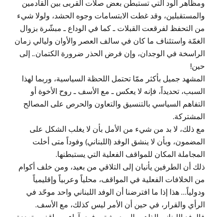
ومظاهر الود التي تستبطن بعض صلات القربى بين القادمين
والمستقبلين، وقد غطت الابتسامات وجوه الحشد، ولولا شيء
من التحفظ لفرقعت القبلات ـ كما في الوداع ـ مبشّرة بزوال
الغمّة واستئناف ما كان في سالف العصر والأوان وليالي زمان
الراسخة في الوجدان، وإن فرض الحذر ضرورة الكتمان.. إلى
حين!
المشهد جميل بأكثر ممّا تحتمل اللحظة السياسية، وربما لهذا
السبب، تحديداً، فإنه لا يعكس ـ مع الأسف ـ روح الأخوة أو
التفاهم السياسي بالتنسيق والتعاون والحرص على المصالح
المشتركة.
مع ذلك، لا بد من شيء من الأمل بأن لا يغلب الشكل على
المضمون، وبأن لا ينشق الوفد (اللبناني) وفوداً متى أخلت
المجاملة المكان للمواقف الفعلية التي يستبطنها.
ذلك أن الطرفين يأنيان إلى التلاقي من بعيد، ومن خلف أكوام
من الخلافات الفعلية في المواقف، محلياً وعربياً وإقليمياً
ودولياً… هذا إذا ما افترضنا أن الوفد اللبناني واحد موحّد في
الرأي والقرار، في حين أن الأمر ليس كذلك، مع الأسف.