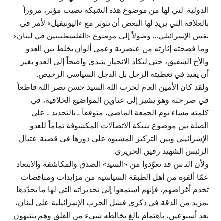
الدولية التي لها من موضوع هذه الشبكة نصيب مؤثر، مروراً
بالعلاقة التي يريد لها البعض أن تتوتر مع «اليونيفيل» لأمر في
نفس الإسرائيلي… وصولاً إلى موضوع «الفلسطينيين في لبنان»
وما فضحته إثارته من عنصرية وعمى ألوان يخلط بين العدو
والأخ الشقيق، حتى ليكاد الانحياز يتبدى واضحاً إلى العدو بغير
أن يفيد في تغطيته الزجل بل الدجل السياسي الرخيص.
ولقد كان الأمين العام لحزب الله السيد حسن نصر الله قاطعاً
في صراحته وهو يشير إلى عناوين المواضيع الخلافية، في
كلمته مساء يوم الجمعة الماضي، متوقفاً ـ بالتحديد ـ على
الصلة بين موضوع شبكة الاتصالات المكشوفة تماماً للعدو
الإسرائيلي وبين التركيز المشبوه على دورها في قضية اغتيال
الرئيس الشهيد رفيق الحريري.
ولأن الناس قد تعوّدوا من «السيد» الصدق والمكاشفة والابتعاد
عمّا ألفوه من أهل الطبقة السياسية من مزايدات ومناقصات
تخدم أغراضهم، فإنهم استمعوا إلى تحذيراته التي لها ما يحدّدها
بمزيد من الدقة في ذكرى فشل الحرب الإسرائيلية على لبنان،
بعد أسبوعين، باهتمام بالغ يخالطه شيء من القلق وهم ينتبهون