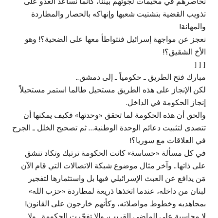
نحاصرهم في مخيمات لجوئهم بيننا، كأنما نساعد العدو على
تذويب القضية بتشتيت شعبها وإنهاكه بالحصار والمطاردة
والمهانة!
نعجز عن مواجهة إسرائيل فنتواطأ معها على الضحية؟! وهو
الأخ الشقيق؟!
[ [ [
مبارك فتح الطريق ـ حكومياً ـ إلى دمشق..
لكن الإنجاز على هذه الطريق مستحيل طالما استمر مستحيلاً
إنجاز الحكومة في الداخل.
والحق أن هذه الحكومة لما تحقق «وحدتها» فكيف يمكنها أن
تتصدى لتثبيت دعائم الوحدة الوطنية… ثم تصحيح الخلل ـ الجرح
في العلاقات مع سوريا؟!
في كل مسألة «حساسة» كانت الحكومة ترتبك وتكاد تنشق
على ذاتها.. وآخر مثال موضوع شبكة الاتصالات التي قام الآن
مَن يدافع عن العبث الإسرائيلي فيها بل واستثمارها لتفجير
لبنان من داخله، عندما اتخذها ذريعة لمطاردة «حزب الله»
بمجاهديه وخطوط مواصلاته، وكأنهم خارجون على القانون!
لا محاسبة على الماضي القريب، وإلا تفجّرت الحكومة.. ولا