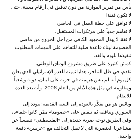
بأس من تمرير الموازنة من دون تدقيق في أرقام معينة، حتى
لا تكون فتنة!
لا توافق على خطة العمل في الحاضر،
لا تفاهم جدياً على مرتكزات المستقبل،
لا ثقة. لا يبذل المجهود الكافي من أجل الخروج من ماضي
الخصومة لبناء قاعدة صلبة للتفاهم على المهمات المطلوب
تنفيذها لليوم والغد.
كمائن كثيرة على طريق مشروع الوفاق الوطني.
تقدم، في ظل التناحر، هدايا ثمينة للعدو الإسرائيلي الذي يعلن
كل يوم أنه لم ينسَ هزيمته في حربه على لبنان، دولة وشعباً
ومقاومة في مثل هذه الأيام من العام 2006، وأنه يعد العدة
للانتقام.
وبائس هو مَن يفكّر بالعودة إلى اللعبة القديمة: نتودد إلى
السوري وننافقه ثم ننقض على «خصومنا» ممّن كانوا حلفاءه،
وفي الطريق نوجه ضربة جديدة إلى «الفلسطيني» تنفيساً عن
مشاعرنا العنصرية التي لا تقبل التحالف مع «عربيين» دفعة
واحدة.