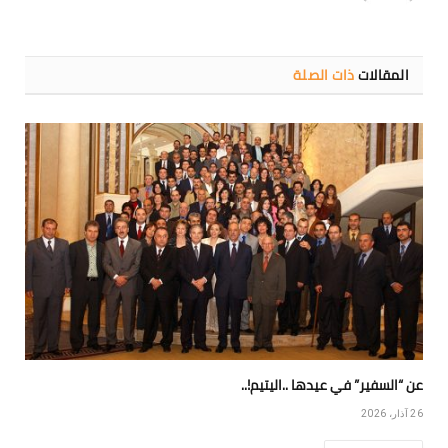
المقالات
ذات الصلة
عن “السفير” في عيدها ..اليتيم!..
26 آذار، 2026