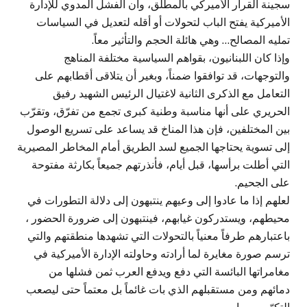
سجينة القرار الأميركي بالمطلق، وأن الفشل المدوي للإدارة
الأميركية يفتح الباب لتحولات أو أقله لتعديل في السياسات
تمليه المصالح… وهي هائلة الحجم والتأثير معاً.
وإذا كان اللبنانيون، بقواهم السياسية مختلفة المناهج
والتوجهات، قد توافقوا ضمناً، وبغير أن يتلاقى أقطابهم على
التعامل مع الذكرى الثانية لاغتيال الرئيس الشهيد رفيق
الحريري على أنها مناسبة وطنية كبرى تجمع من تفرّق، وتقرّب
بين المختلفين، فإن هذا المناخ قد يساعد على تسريع الوصول
إلى تسوية يحتاجها الجميع لسد الطريق أمام المخاطر المصيرية
التي أطلت برأسها، قبل أيام، فأنذرتهم جميعاً بكارثة مفتوحة
على الجحيم.
لعلهم إذا ما عادوا إلى وعيهم ينتبهون إلى دلالة التطورات في
محيطهم، ويستدركون غيابهم، فينتبهون إلى ضرورة الحضور ،
باعتبارهم طرفاً معنياً بالتحولات التي تشهدها منطقتهم والتي
ترسم صورة مغايرة لما أرادته وحاولته الإدارة الأميركية في
مغامراتها البائسة التي دفع ويدفع العرب ثمن فشلها من
دمائهم ومن مستقبلهم الذي بات غائماً بل معتماً حتى ليصعب