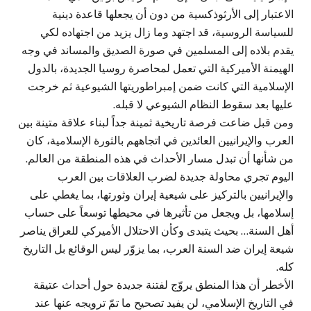
الاعتبار إلى الأرثوذكسية من دون أن يجعلها قاعدة دينية
للسياسة الروسية، قد اجتهد وما زال يزيد من اجتهاده لكي
يقدم بلاده إلى المسلمين في صورة الصديق والمساند في وجه
الهيمنة الأميركية التي تعمل لمحاصرة روسيا الجديدة، بالدول
الإسلامية التي كانت ضمن إمبراطوريتها الشيوعية ثم خرجت
عليها بعد سقوط النظام الشيوعي لا قبله.
ومن قبل ضاعت فرصة تاريخية ثمينة جداً لبناء علاقة متينة بين
العرب والإيرانيين العائدين في اتجاههم بالثورة الإسلامية، كان
من شأنها أن تبدل مسار الأحداث في هذه المنطقة من العالم.
اليوم تجري محاولة جديدة لضرب العلاقات بين العرب
والإيرانيين بالتركيز على شيعية إيران وثورتها، بما يغطي على
إسلامها، بل ويجعل من تأثيرها في محيطها توسعاً على حساب
أهل السنة… بحيث يتبدى وكأن الاحتلال الأميركي للعراق يناصر
شيعة إيران ضد السنة العرب، بما يزوّر ليس الوقائع بل التاريخ
كله.
الأخطر أن هذا المنطق يروّج لفتنة جديدة حول أحداث عتيقة
في التاريخ الإسلامي، لن يفيد تصحيح ما تمّ ترويجه عنها عند