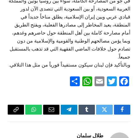
في جو من المصارحة الكاملة، سواء بين روسيا بوتين والمملكة
العربية السعودية، أو بين السعودية التي تتصدى الآن لدور
قيادي عربي وبين إيران الإسلامية، يطلق مناخاً جديداً في
المنطقة، يعيد المخاطر إلى مصادرها الفعلية، ويفتح الطريق
أمام مصارحة كاملة بين أهل المنطقة حول حاضرهم وغدهم،
وبما يؤمن مصالحهم الوطنية والقومية والإسلامية من دون
تصادم حول خلافات الماضي الفقهية التي قد تذهب بالمستقبل
جميعاً.
وبالتأكيد فإن لبنان سيكون مستفيداً فورياً من مثل هذا التلاقي.
WhatsApp
Share
Email
Twitter
Facebook
فيسبوك
تويتر
Tumblr
تيلقرام
البريد
واتساب
Copy
الإلكتروني
Link
طلال سلمان