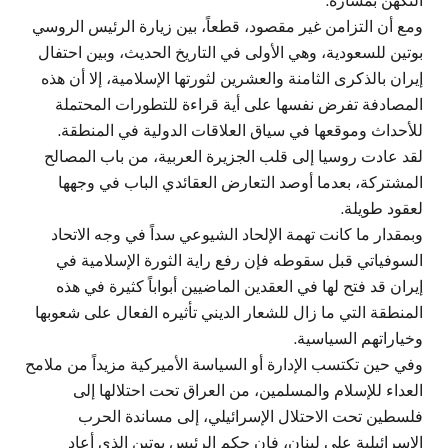
التكهّن بمساره.
ومع أن التزامن غير مقصود، قطعاً، بين زيارة الرئيس الروسي
بوتين للسعودية، وهي الأولى في التاريخ الحديث، وبين احتفال
إيران بالذكرى الثامنة والعشرين لثورتها الإسلامية، إلا أن هذه
المصادفة تفرض نفسها على أية قراءة للتطورات المحتملة
للأحداث وموقعها في سياق العلاقات الدولية في المنطقة.
لقد عادت روسيا إلى قلب الجزيرة العربية، من باب المصالح
المشتركة، بعدما أوصد التعارض العقائدي الباب في وجهها
لعقود طويلة.
وبمقدار ما كانت تهمة الإلحاد الشيوعي سداً في وجه الاتحاد
السوفياتي قبل سقوطه فإن رفع راية الثورة الإسلامية في
إيران قد فتح لها في العقدين الماضيين أبواباً كثيرة في هذه
المنطقة التي ما زال للشعار الديني تأثيره الفعال على شعوبها
وخياراتهم السياسية.
وفي حين تكتسب الإدارة أو السياسة الأميركية مزيداً من ملامح
العداء للإسلام والمسلمين، من العراق تحت احتلالها إلى
فلسطين تحت الاحتلال الإسرائيلي، إلى مساندة الحرب
الإسرائيلية على لبنان، فإن حكم الرئيس بوتين الذي أعاد