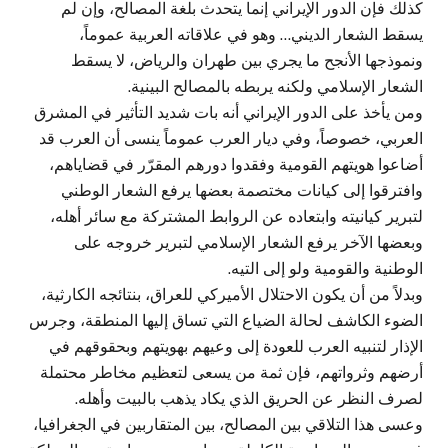
كذلك فإن الدور الإيراني إنما يتحدث بلغة المصالح، وإن لم
يسقط الشعار الديني… وهو في علاقاته العربية عموماً،
ونموذجها الأنجح ما يجري بين طهران والرياض، لا يسقط
الشعار الإسلامي ولكنه يربطه بالمصالح البينية.
ومن يأخذ على الدور الإيراني أنه بات شديد التأثير في المشرق
العربي، خصوصاً، وفي ديار العرب عموماً ينسى أن العرب قد
أضاعوا هويتهم القومية وفقدوا دورهم المقرّر في قضاياهم،
وافترقوا إلى كيانات مختصمة بعضها يرفع الشعار الوطني
لتبرير كيانيته وابتعاده عن الروابط المشتركة مع سائر أهله،
وبعضها الآخر يرفع الشعار الإسلامي لتبرير خروجه على
الوطنية والقومية ولو إلى التيه.
وبدلاً من أن يكون الاحتلال الأميركي للعراق، بنتائجه الكارثية،
الضوء الكاشف لحالة الضياع التي تساق إليها المنطقة، وجرس
الإذار لتنبيه العرب للعودة إلى وعيهم بهويتهم وبحقوقهم في
أرضهم وثرواتهم، فإن ثمة من يسعى لتعظيم مخاطر محتملة
لصرف النظر عن الحريق الذي يكاد يذهب بالبيت وأهله.
وعسى هذا التلاقي بين المصالح، بين المتقاربين في الجغرافيا،