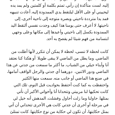
إليه. لست متأكدة إن رآني. تمتم بكلمة أو كلمتين ولم يمد يده
ليحييني أو على الأقل ليلتقط يدي الممدودة إليه. أعادت تنبيهه
فمد يدا مترددة ناحيتي وبصره متوجه إلى ناحية أخرى، إلى
ناحيتها. لا أعرف حتى يومنا هذا كيف وجدت نفسي ألتقط اليد
الممدودة بكسل إلى ناحيتي وأعيدها إلى مكانها وعلى وجهي
ابتسامة من فهم شيئا لم يفصح به أحد.
كانت لحظة لا تنسى، لحظة لا يمكن أن تتكرر لأنها أطلت من
الماضي. وما يطل من الماضي لا يبقى طويلا أو هكذا كنا نعتقد
أنا وأبناء جيلي من الشباب. ما أكثر ما سمعت من جدتي عن هذا
الماضي ودور الاثنين، دورهما أي جدتي والرجل الواقف أمامها،
في صنع هذا الماضي أو جانب منه. سمعت منها الكثير
واحتفظت به كما كنت أحتفظ بحواديت قبل النوم، تلك التي
كانت تحكيها لنا مربيتي وتتحدانا أنا وأخواتي الأكبر أن نأتي
بمثلها. حاولنا وما زلت أحاول وفشلت. المدهش أنه خيل لي
في مرحلة أو أخرى أن جدتي كانت هي الأخرى تتحداني أن آتي
بمثل حكايتها، أن تكون لي حكاية من نوع حكايتها. كانت تمتلئ