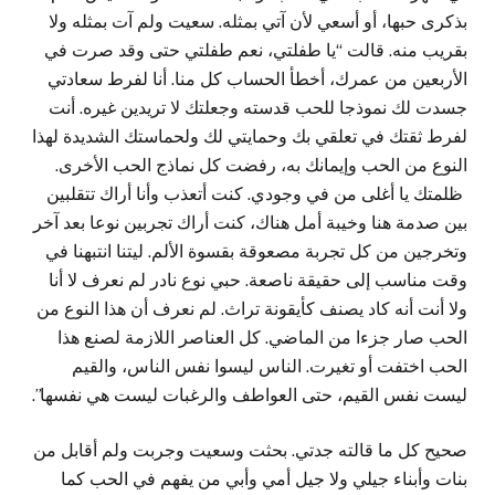
بذكرى حبها، أو أسعي لأن آتي بمثله. سعيت ولم آت بمثله ولا
بقريب منه. قالت “يا طفلتي، نعم طفلتي حتى وقد صرت في
الأربعين من عمرك، أخطأ الحساب كل منا. أنا لفرط سعادتي
جسدت لك نموذجا للحب قدسته وجعلتك لا تريدين غيره. أنت
لفرط ثقتك في تعلقي بك وحمايتي لك ولحماستك الشديدة لهذا
النوع من الحب وإيمانك به، رفضت كل نماذج الحب الأخرى.
ظلمتك يا أغلى من في وجودي. كنت أتعذب وأنا أراك تتقلبين
بين صدمة هنا وخيبة أمل هناك، كنت أراك تجربين نوعا بعد آخر
وتخرجين من كل تجربة مصعوقة بقسوة الألم. ليتنا انتبهنا في
وقت مناسب إلى حقيقة ناصعة. حبي نوع نادر لم نعرف لا أنا
ولا أنت أنه كاد يصنف كأيقونة تراث. لم نعرف أن هذا النوع من
الحب صار جزءا من الماضي. كل العناصر اللازمة لصنع هذا
الحب اختفت أو تغيرت. الناس ليسوا نفس الناس، والقيم
ليست نفس القيم، حتى العواطف والرغبات ليست هي نفسها”.
صحيح كل ما قالته جدتي. بحثت وسعيت وجربت ولم أقابل من
بنات وأبناء جيلي ولا جيل أمي وأبي من يفهم في الحب كما