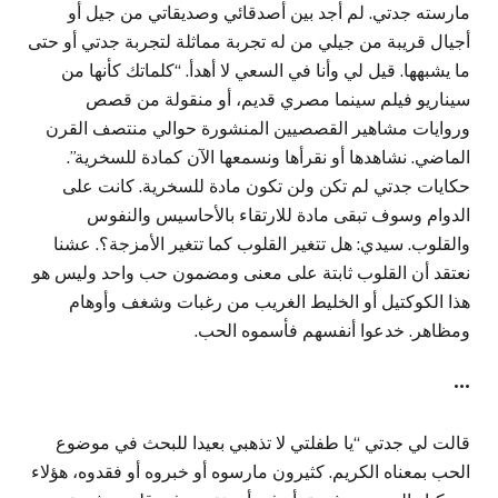
مارسته جدتي. لم أجد بين أصدقائي وصديقاتي من جيل أو
أجيال قريبة من جيلي من له تجربة مماثلة لتجربة جدتي أو حتى
ما يشبهها. قيل لي وأنا في السعي لا أهدأ. “كلماتك كأنها من
سيناريو فيلم سينما مصري قديم، أو منقولة من قصص
وروايات مشاهير القصصيين المنشورة حوالي منتصف القرن
الماضي. نشاهدها أو نقرأها ونسمعها الآن كمادة للسخرية”.
حكايات جدتي لم تكن ولن تكون مادة للسخرية. كانت على
الدوام وسوف تبقى مادة للارتقاء بالأحاسيس والنفوس
والقلوب. سيدي: هل تتغير القلوب كما تتغير الأمزجة؟. عشنا
نعتقد أن القلوب ثابتة على معنى ومضمون حب واحد وليس هو
هذا الكوكتيل أو الخليط الغريب من رغبات وشغف وأوهام
ومظاهر. خدعوا أنفسهم فأسموه الحب.
•••
قالت لي جدتي “يا طفلتي لا تذهبي بعيدا للبحث في موضوع
الحب بمعناه الكريم. كثيرون مارسوه أو خبروه أو فقدوه، هؤلاء