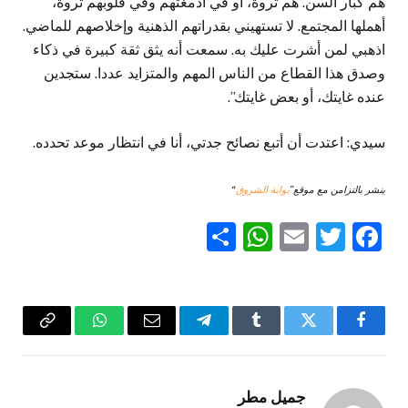
هم كبار السن. هم ثروة، أو في أدمغتهم وفي قلوبهم ثروة،
أهملها المجتمع. لا تستهيني بقدراتهم الذهنية وإخلاصهم للماضي.
اذهبي لمن أشرت عليك به. سمعت أنه يثق ثقة كبيرة في ذكاء
وصدق هذا القطاع من الناس المهم والمتزايد عددا. ستجدين
عنده غايتك، أو بعض غايتك”.
سيدي: اعتدت أن أتبع نصائح جدتي، أنا في انتظار موعد تحدده.
ينشر بالتزامن مع موقع”
بوابة الشروق
“
WhatsApp
Share
Email
Twitter
Facebook
فيسبوك
تويتر
Tumblr
تيلقرام
البريد
واتساب
Copy
الإلكتروني
Link
جميل مطر