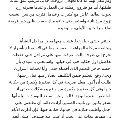
ولم ينقل لهما ما كانا يجهلان. تزوجت جدتي بترتيب يليق ببنات
طبقتها. أما هو فتزوج زميلته في العمل وعندما هجرته راح
يجوب العالم. عاش مع كثيرات وعندما اقترب من سن الشيب
تزوج مرة ثانية واستقر حتى جاءه منك حسب ظني خبر فرصة
لقاء مع الحبيبة الأولى، والوحيدة.
أحبتني جدتي حبا رائعا. عشت معها بعض مراحل النشأة
وبخاصة مرحلة المراهقة. انغمسنا معا في الاستمتاع بأسرار لا
تخرج إلى طرف ثالث. عرفت منها على مراحل حتى حفظت
تفاصيل اول حكاية حب في حياتها، واسمحلي يا سيدي بأن
أحطم حاجز التعتيم الذي أقمناه جدتي وأنا لحماية أسرارنا،
ويجئ رفع التعتيم ضمن التكليف الصادر منها قبل رحيلها.
طلبت أن أكون معك صريحة في كل صغيرة وكبيرة من حكاية
حبها وفي كل صغيرة وكبيرة من واقع ومشكلات حياتي أنا
العاطفية، عندما توجد. قالت ونحن نستعد للنوم ذات ليلة أنها
تشعر بكثير من تأنيب الضمير. أرادت دائما أن تطلعني على
أجمل وأطيب حكاية في حياتها، حكاية حبها، فإن أدارت الأيام
لي ظهرها فغاب عني الحب أو غبت عنه فسوف أعيش أنعم