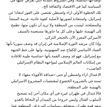
أوضاعها البائسة، وفي الشروط المذلة التي تفرض عليها في
السياسة كما في الاقتصاد والثقافة الخ..
تلك الخطوة الأولى ازاء واشنطن تقتضي على الفور ابتعادا عن
إسرائيل، واستعادة لصورتها لأصلية كقوة عادية، غربية المنشأ
والمصلحة، ليست من المنطقة ولا تريد أن تكون منها، تطمح
إلى الهيمنة عليها وعلى كل ما جاورها مستعينة بالسيف
الأميركي المعزز الآن بالخنجر التركي.
وإذا كان مرشد الثورة الإسلامية في إيران قد وصف سوريا بأنها
العماد الأساسي للكفاح ضد الصهيونية، وانها على خط الجبهة
مع إسرائيل، فهو قد وصف القمة بأنها »مناسبة طيبة للافادة
من إمكانات العالم الإسلامي لمواجهة النظام الإسرائيلي
الغاصب«.
الاعتدال ازاء واشنطن أو حتى »صداقة الأقوياء معها« لا
تستدعي بالضرورة الخضوع لمقتضيات المشروع الاسرائيلي
بالهيمنة على المنطقة،
فالاعتدال في طهران غيره في أي مكان آخر: إنه تصحيح
لأسلوب القتال وليس خروجا من الميدان أو التحاقا بالعدو.
وبعد قمة طهران ستختلف سياسات كثيرة في المنطقة عما