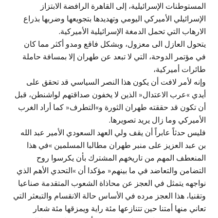
المستوطنات الإسرائيلية، إلى القاهرة الرافضة الابتزاز
الإسرائيلي الأميركي اليومي وتهديدها بتجويعها وضربها بذراع
الارهاب التي تحمل الدمغة الإسرائيلية الأميركية.
يتحول العازل الى معزول، وبشكل فاقع ومدو أكثر مما كان
في مؤتمر الدوحة، التي لا تبعد عن طهران إلا بمسافة حاملة
طائرات أميركية،
وإنه لأمر لافت أن يكون هذا النصر السياسي قد تحقق على
أيدي »عرب الاعتدال« الذين لا يخفون صداقتهم لواشنطن، قبل
أن تكون قد حققته طهران الثورة و»التطرف« كما أراد الغرب
الأميركي وما زال يريد تصويرها.
فليس حدثاً عابراً أن يقف ولي العهد السعودي الأمير عبد الله
بن عبد العزيز على منبر طهران مطالبا المسلمين »في هذا
المنعطف المهم من تاريخهم المشترك بأن يكرسوا روح
التضامن والتعاضد في ما بينهم« مؤكدا أن »التحدي الأهم الذي
نواجهه يتمثل في العجز عن محاذاة الشعوب المتقدمة صناعيا
وتقنيا، هذا العجز مرده في الأساس حالة الانقسام والتبعثر التي
تعاني منها أمتنا حين تتنازعها مئة راية ويمزقها مئة شعار