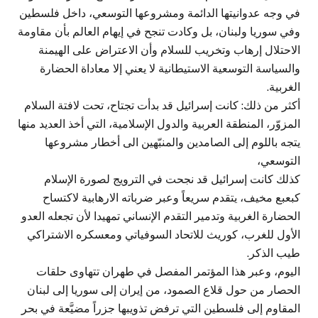
في وجه عدوانيتها الدائمة ومشروعها التوسعي، داخل فلسطين
وفي سوريا ولبنان، بل وكادت تنجح في إيهام العالم بأن مقاومة
الاحتلال إرهاب وتخريب للسلام وأن الاعتراض على الهيمنة
والسياسة التوسعية الاستيطانية لا يعني إلا معاداة الحضارة
الغربية.
أكثر من ذلك: كانت إسرائيل قد بدأت تجتاح، تحت لافتة السلام
المزوّر، المنطقة العربية والدول الإسلامية، التي أخذ العديد منها
يتجه باللوم إلى الصامدين والمنبّهين الى أخطار مشروعها
التوسعي،
كذلك كانت إسرائيل قد نجحت في الترويج لصورة الإسلام
كبعبع مخيف، يتقدم سريعاً وعبر ضرباته الارهابية لاكتساح
الحضارة الغربية وتدمير التقدم الإنساني تمهيدا لأن تجعله العدو
الأول للغرب، كوريث للاتحاد السوفياتي ومعسكره الاشتراكي
طيب الذكر.
اليوم، وعبر هذا المؤتمر المفصل في طهران تتهاوى حلقات
الحصار من حول قلاع الصمود، من إيران إلى سوريا إلى لبنان
المقاوم إلى فلسطين التي ترفض تذويبها جزراً مضيَّعة في بحر