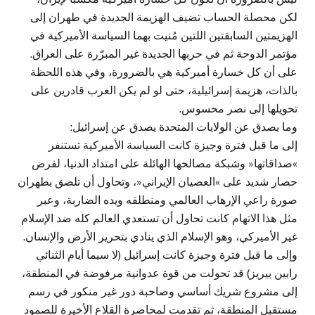
لكن محصلة الحساب تضيف الهزيمة الجديدة في طهران إلى
الهزيمتين السابقتين اللتين مُنيت بهما السياسة الأميركية في
مؤتمر الدوحة ثم في حربها الجديدة غير المبرّرة على العراق.
على أن كل خسارة أميركية هي بالضرورة، وفي هذه اللحظة
بالذات، هزيمة إسرائيلية، حتى لو لم يكن العرب قادرين على
تحويلها إلى نصر محسوس.
وما يصدق عن الولايات المتحدة يصدق عن إسرائيل:
إلى ما قبل فترة وجيزة كانت السياسة الأميركية تستنفر
»صداقاتها« وشبكة مصالحها الهائلة على امتداد الدنيا، لفرض
حصار شديد على »العصيان الإيراني«، وتحاول أن تلصق بطهران
صورة راعي الإرهاب العالمي ومنطلقه ويده الضاربة، وعبر
مثل هذا الاتهام كانت تحاول أن تستعدي العالم كله ضد الإسلام
غير الأميركي، وهو الإسلام الذي ينادي بتحرير الأرض والإنسان.
وإلى ما قبل فترة وجيزة كانت إسرائيل (لا سيما أيام الثنائي
رابين بيريز) قد تحولت من قوة عدوانية مرفوضة في المنطقة،
إلى مشروع شريك أساسي وصاحبة دور غير منكور في رسم
مستقبل المنطقة، ثم تقدمت لمحاصرة القلاع الأخيرة للصمود