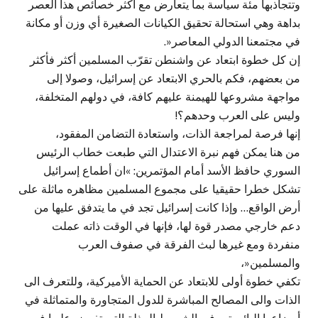
وتتجاذبها مئة سياسة بما يتعارض مع أكثر خصائص هذا العصر
بداهة وهي استحالة تحقيق الكيانات الصغيرة أي وزن أو مكانة
في مجتمعنا الدولي المعاصر«.
إن كل خطوة ابتعاد عن واشنطن تقرّب المسلمين أكثر فأكثر
من بعضهم، فكم بالحري الابتعاد عن إسرائيل، وصولا إلى
مواجهة مشروعها للهيمنة عليهم كافة، في دولهم المتخلفة،
وليس على العرب وحدهم؟!
إنها فرصة لمراجعة الذات، واستعادة التضامن المفقود،
من هنا يمكن فهم نبرة الاعتدال التي طبعت خطاب الرئيس
السوري حافظ الأسد أمام المؤتمرين: »ان أطماع إسرائيل
تشكل خطرا حقيقيا على مجموع المسلمين مظاهره ماثلة على
أرض الواقع… وإذا كانت إسرائيل تجد في ما يتدفق عليها من
دعم خارجي مصدر قوة لها، فإنها في الوقت ذاته عملت
منفردة ومع غيرها لبث الفرقة في صفوف العرب
والمسلمين«،
تكفي خطوة أولى للابتعاد عن الحماية الأميركية، وللتعرف الى
الذات والى المصالح المباشرة للدول المتجاورة والمتماثلة في