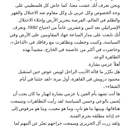
ونحن نعرف أنك عشت معنا، كما عاش كل فلسطيني على
وجه الخصوص وكل عربي بل وكل مقاوم ضد الاحتلال والقهر
والظلم في العالم، الفرصة بتحرير الأرض وإجلاء الاحتلال
الإسرائيلي بعد اثنين وعشرين عاماً من اجتياح 1982. ونعرف
أنك تابعت على مدار الساعة جهاد المقاومين على الأرض وفي
السياسة، وكتبت وخطبت وتظاهرت مع رفاقك في »الداخل«،
وحاضرت في أكثر من عاصمة في الخارج، مشيداً بهذه
الظاهرة الوعد.
أهلاً عزمي بشارة.
هل نكرّر ما قاله الأديب الراحل لويس عوض حين استقبل
محمود درويش في القاهرة، أول مرة: »لقد جئتنا في أيام
الشقاء«..
ها أنت تشهد بأم العين يا عزمي بشارة انهيار ما كان يجب أن
يُحمى بالوعي وحسن السياسة: لقد رأيت التظاهرات وسمعت
هتافاتها، وبينها ما هو نابٍ، وما هو معيب، وما هو مرفوض إلى
حد إدانة مطلقه بجرم الفتنة.
ولقد زرت آل الحريري وسمعت جراحهم تعبّر عن ألمهم لما