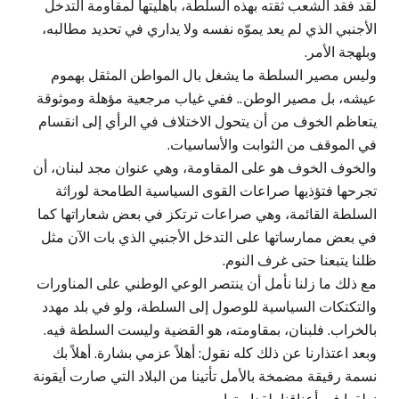
لقد فقد الشعب ثقته بهذه السلطة، بأهليتها لمقاومة التدخل
الأجنبي الذي لم يعد يموّه نفسه ولا يداري في تحديد مطالبه،
وبلهجة الأمر.
وليس مصير السلطة ما يشغل بال المواطن المثقل بهموم
عيشه، بل مصير الوطن.. ففي غياب مرجعية مؤهلة وموثوقة
يتعاظم الخوف من أن يتحول الاختلاف في الرأي إلى انقسام
في الموقف من الثوابت والأساسيات.
والخوف الخوف هو على المقاومة، وهي عنوان مجد لبنان، أن
تجرحها فتؤذيها صراعات القوى السياسية الطامحة لوراثة
السلطة القائمة، وهي صراعات ترتكز في بعض شعاراتها كما
في بعض ممارساتها على التدخل الأجنبي الذي بات الآن مثل
ظلنا يتبعنا حتى غرف النوم.
مع ذلك ما زلنا نأمل أن ينتصر الوعي الوطني على المناورات
والتكتكات السياسية للوصول إلى السلطة، ولو في بلد مهدد
بالخراب. فلبنان، بمقاومته، هو القضية وليست السلطة فيه.
وبعد اعتذارنا عن ذلك كله نقول: أهلاً عزمي بشارة. أهلاً بك
نسمة رقيقة مضمخة بالأمل تأتينا من البلاد التي صارت أيقونة