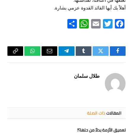
نعلقها في أعناقنا، لقداستها.
أهلاً بك أيها القائد القدوة عزمي بشارة.
WhatsApp
Share
Email
Twitter
Facebook
فيسبوك
تويتر
Tumblr
تيلقرام
البريد
واتساب
Copy
الإلكتروني
Link
طلال سلمان
المقالات
ذات الصلة
تعميق الأزمة بدلاً من حلها؟!