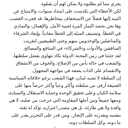
يجري مما لم يطلبوه ولا يمكن لهم أن يقبلوه.
لكن الأخطاء التي تكدست على امتداد سنوات، والامتناع عن
التنبه إليها فضلاً عن الاستخفاف بمخاطرها، قد فجرت الغضب.
وها نحن نحصد الثمار المرة لخيبة الأمل، والإهمال، والتمادي
في الخطأ، وتصنيف المنبّه إلى الخطأ معادياً، وإبعاد الشرفاء
والمناضلين والوحدويين منهم وحتى الطبيعيين لتقريب
المنافقين والأدوات و»الشركاء« في المنافع والمصالح.
لقد جئتنا في زمن المحنة: الدولة تكاد تتهاوى بفشل سلطتها،
والشعب في حالة يأس من الإصلاح، والخوف من الانشقاق
والانقسام على الذات يضعه في مواجهة المجهول.
إن السلطة لا تشبه لبنان، فهذا الشعب برغم خلافاته السياسية
العميقة أرقى من سلطته وأكثر وعياً وأكثر حرصاً منها على
سلامة الكيان وعلى تحقيق الوحدة وحماية الاستقلال والسيادة،
ومعها جميعاً ومن أجلها المقاومة التي خرجت من صلبه، لا هي
وافدة ولا هي طارئة، بل هي مصدر اعتزازه، تؤكد له ثقته
بنفسه وبقدرته على الإنجاز.. ومن قدر على التحرير يقدر على
ما دونه، وكل السلطات دونه.