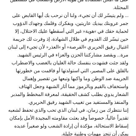
المحتلة.
… ولم يتيسّر لك أن تجيء، ولنا أن نرحب بك أيها القابض على
جمر عروبتك بيديك عاريتين، وبفكرك وقلمك وجهدك الدؤوب
لحماية حقك في »هوية« غير التي أسقطها عليك الاحتلال، إلا
حين تيسّر لك القدوم في ظلال الشهادة، إذ وفرت لك جريمة
اغتيال رفيق الحريري »الفرصة« أو »العذر« لأن تجيء إلى لبنان
مرة… وبقصد مشاركتنا الحزن والعزاء في الرئيس الشهيد.
ولقد جئت فشهدت بنفسك حالة الغليان بالغضب والاضطراب
بالقلق على المصير، التي استولدتها أو فاقمت من خطورتها
الجريمة ضد الوطن وما واكبها وتبعها من تقصير وإهمال
واستخفاف بالقيم وبالرموز مما أثار الشبهة وجعل الهتاف
الشعار يدوي بطلب كشف الحقيقة، لمعرفة المخطط والمدبر
والمنفذ والمستفيد من تغييب الشهيد رفيق الحريري.
إننا ننتظرك من زمان، في لبنان الذي تحب والذي تحفظ لشعبه
تقديراً عالياً، خصوصاً وقد بعثت مقاومته المجيدة الأمل بإمكان
إسقاط الاستحالة، مؤكدة أن إرادة الشعب ولو صغيراً عديده
يمكن أن تنجز مهمات وطنية جليلة.