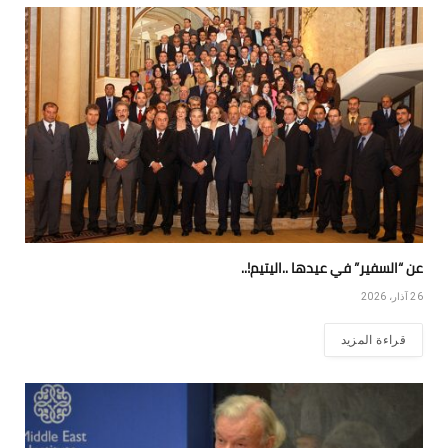
عن “السفير” في عيدها ..اليتيم!..
26 آذار، 2026
قراءة المزيد