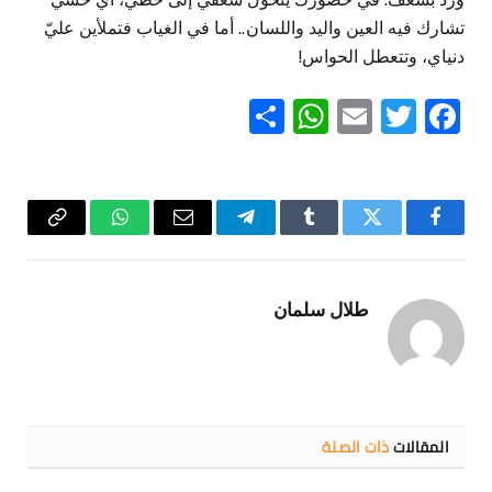
تشارك فيه العين واليد واللسان.. أما في الغياب فتملأين عليّ
دنياي، وتتعطل الحواس!
WhatsApp
Share
Email
Twitter
Facebook
فيسبوك
تويتر
Tumblr
تيلقرام
البريد
واتساب
Copy
الإلكتروني
Link
طلال سلمان
المقالات
ذات الصلة