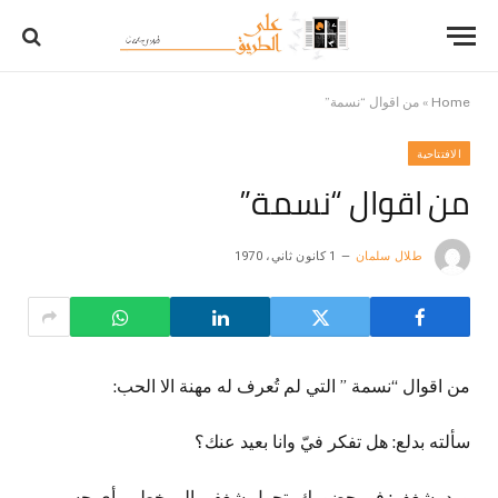
Home
»
من اقوال “نسمة”
الافتتاحية
من اقوال “نسمة”
طلال سلمان
1 كانون ثاني، 1970
من اقوال “نسمة ” التي لم تُعرف له مهنة الا الحب:
سألته بدلع: هل تفكر فيّ وانا بعيد عنك؟
ورد بشغف: في حضورك يتحول شغفي إلى خطي، أي حسي