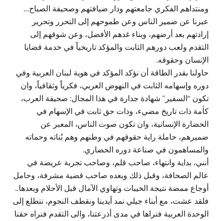
ومنتداهم الفكري جامعتهم ودار ضيافتهم وصحيفة الصباح…
عبرنا عن ضمير الناس وعن طموحهم إلى التحرر وتحرير
إرادتهم بعد أرضهم، وبناء غدهم الأفضل، وعن شوقهم إلى
التقدم ولعب دورهم الثابت والمؤكد تاريخياً في خدمة قضايا
الإنسان وحقوقه.
حاولنا بقدر الطاقة أن نؤكد المؤكد في هوية لبنان العربية وفي
دوره وإسهامه الثابت في النهوض العربي، فكرياً وثقافياً، وان
تكون “السفير” شهادة جدارة في هذا المجال: صحيفة العرب،
كأمة ذات تاريخ مضيء، وذات حق ثابت في الإسهام في
الحضارة الإنسانية، وان تكون صوت الناس، المعبر عن
ضميرهم، حاملة راية حقوقهم في وطنهم وهم بُناته وحماته
والمساهمون في صناعة دوره الحضاري.
أنني، بداية وانتهاء، صاحب قلم، وصاحب تجربة عريضة في
عالم الصحافة، وقبل ذلك وبعده صاحب قضية مشرفة، وحامل
أوجاع ممضة نتيجة الخيبات وتهاوي الآمال قبل الأحلام وبعدها..
فلقد عشت، مع أبناء جيلي نمد أيدينا ونقطف النجوم، نتطلع إلى
الوحدة العربية فنراها في مدى أذرعتنا، والى التقدم فنراه حقنا