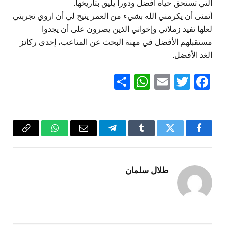
التي تستحق حياة أفضل ودوراً يليق بتاريخها.
أتمنى أن يكرمني الله بشيء من العمر يتيح لي أن اروي تجربتي
لعلها تفيد زملائي وإخواني الذين يصرون على أن يجدوا
مستقبلهم الأفضل في مهنة البحث عن المتاعب، إحدى ركائز
الغد الأفضل.
WhatsApp
Share
Email
Twitter
Facebook
فيسبوك
تويتر
Tumblr
تيلقرام
البريد
واتساب
Copy
الإلكتروني
Link
طلال سلمان