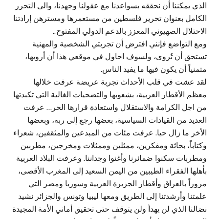
الذي يمكننا أن نحققه بسواعدنا مع عقولنا وجهدنا، والى التحرر
الكامل بعنوان تحرير فلسطين من مستعمرها ومسترهن إرادتنا
الاحتلال الصهيوني المعزز بالدعم الدولي المفتوح..
ومع التواضع فإنني افترض أن تجربتي الشخصية والمهنية
تستحق أن تُروى، ولسوف احاول في موقعي هذا أن أرويها،
متمنياً أن يكون فيها ما يفيد الناس.
لقد عشت في قلب الأحداث تجربة عريضة عرفت خلالها
معظم الأقطار العربية، بشعوبها والتضحيات الغالية التي تكبدتها
من اجل الكرامة والاستقلال واستعادة قرارها الحر… عرفت
العديد من القيادات السياسية، بعضها رجع إلى ربه، وبعضها
الأخر ما زال حيا. عرفت مئات من المبدعين والمثقفين، شعراء
وكتاباً، بحاثة ومفكرين، ممثلين وممثلات ومخرجين، مطربين
ومطربات سكنوا ضمائرنا وأغنوا وجداننا. وعرفت البلاد العربية
بأهلها الفقراء الطيبين من اليمن السعيد إلى المغرب الأقصى،
مروراً بالعراق وأقطار الجزيرة العربية وسوريا ومصر التي
علمتنا وأرشدتنا إلى الطريق ومعها ليبيا وتونس والجزائر نشيد
نضالنا الذي لن يهدأ ولن يتوقف حتى تحقيق أماني الأمة المجيدة