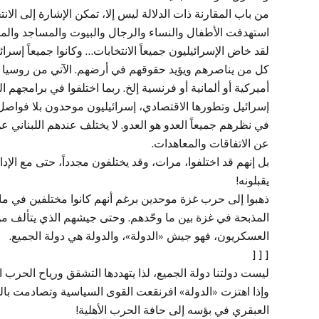
من باب المقارنة ذات الدلالة ليس إلا، تمكن الإشارة إلى الا
استهدفت الأطفال والنساء والرجال والبيوت والمساجد وال
لقد خاض الإسرائيليون جميعاً الانتخابات… وكانوا جميعاً إس
كل من يناصرهم ويؤيد حقوقهم في أرضهم. الآتي من روسيا ق
أميركية أو ألمانية أو فرنسية إلخ. ربما اختلفوا في برامجهم 
إسرائيل وتطورها الاقتصادي، إسرائيليون موحدون بلا فواصل
في نظرهم جميعاً العدو هو العدو. لا يختلف عندهم اللبن
عن الاتفاقات والمعاهدات.
بل إنهم قد اختلفوا، مرات، وقد يختلفون مجدداً، حتى مع الإدا
يقبلونه!
ذهبوا إلى حرب غزة موحدين برغم أنهم كانوا مختلفين في ما ب
المذبحة في غزة بين ما وحّدهم. وحتى جيشهم الذي يتألف من 
العسكريون، فهو جيش «الدولة»، والدولة هي دولة الجميع.
[ [ [
ليست دولتنا دولة الجميع، لذا يتهددها التشقق ورياح الحرب
وإذا اهتزت «الدولة» افرنقعت القوى السياسية وتصادمت بال
العبقري في بؤسه إلى حافة الحرب الأهلية!