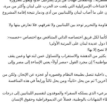
عتداءات الإسرائيلية التي بلغت حد الحرب على لبنان وأكثر من مرة،
ا أسدلنا ستارة النسيان على ما أصاب لبنان واللبنانيين من أذى ودمار نتيجة إقامة المشروع
ة والتحرير توحد بين اللبنانيين ولا تفرقهم، فلا تعارض بينها ولا
أنما لكل فريق اختصاصه الذاتي المتناقض مع اختصاص «خصمه»:
ا دول عديدة لبنان على المرتبة الأولى!
تصح إلا بها!
ا بكثير من الدهشة والاستغراب والتساؤل عمن ابتدعها وعمن يقف
طنيه؟ إن مجرد القول «مصر أولاً» يعني الإساءة إلى مصر وإلى
ل داخلية تتصل بطبيعة النظام وقصوره أو عجزه عن الإنجاز، ولكن من
؟ ثم من يحل «ثانياً» ومن يحل ثالثاً ورابعاً في هذه المنافسة
شرعي» الذي يسلكه السفراء والموفدون لتقسيم اللبنانيين إلى درجات
 الشهادات بالوطنية، فضلاً عن الديموقراطية وحقوق الإنسان