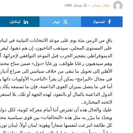
طلال سلمان
22 شباط، 2009
فيسبوك
تويتر
لينكدإن
باقٍ من الزمن مئة يوم على موعد الانتخابات النيابية في لبن
على المستوى المحلي، سيذهب الناخبون، إن هم ذهبوا، ليقررو
الديموقراطي بتفجير الحرب قبل الموعد التوافقي لإجرائها، أي ا
وهم سيذهبون رعايا طوائف، ورعايا «دول» ضمن مناخ محتدم،
الأهلي إلى تحويل ما تبقى من خلاف سياسي إلى صراع أديا
في مجال «البرامج» يمكن أن يقرأ «الناخب» الأولويات ذاتها وب
أما في ما يتصل بميزان القوى الداعمة، فإن ما تسمعه يكاد يؤك
الدول الداعمة بالمال أو بالنفوذ، لهذه الجهة أو تلك، بلا ا
لائحته المختارة…
عليك والحال هذه أن تفترض أننا أمام معركة كونية، لكل دولة
ويجدّد ما يبرّر به مثل هذه «التحالفات» بين قوى سياسية م
كل طائفة انتزعت لنفسها شعاراً وهوية: لبنان أولاً، لبنان ثور
دولياً، مبتعداً بنفسه عن عوامل الصراع في هذه المنطقة ا