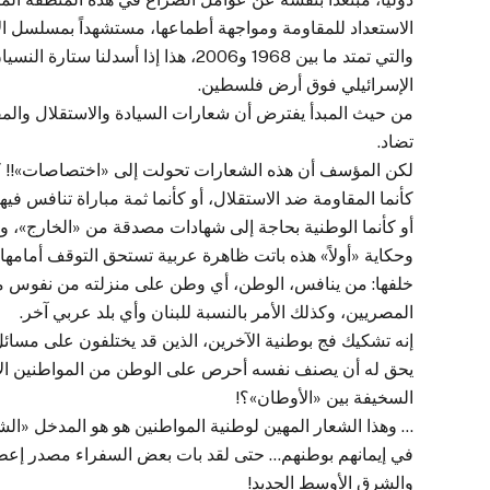
الاستعداد للمقاومة ومواجهة أطماعها، مستشهداً بمسلسل الا
والتي تمتد ما بين 1968 و2006، هذا إذ
الإسرائيلي فوق أرض فلسطين.
من حيث المبدأ يفترض أن شعارات السيادة والاستقلال والمقاوم
تضاد.
لكن المؤسف أن هذه الشعارات تحولت إلى «اختصاصات»!! ك
كأنما المقاومة ضد الاستقلال، أو كأنما ثمة مباراة تنافس فيه
أو كأنما الوطنية بحاجة إلى شهادات مصدقة من «الخارج»، ولا 
وحكاية «أولاً» هذه باتت ظاهرة عربية تستحق التوقف أمامه
خلفها: من ينافس، الوطن، أي وطن على منزلته من نفوس موا
المصريين، وكذلك الأمر بالنسبة للبنان وأي بلد عربي آخر.
إنه تشكيك فج بوطنية الآخرين، الذين قد يختلفون على مسائ
يحق له أن يصنف نفسه أحرص على الوطن من المواطنين الآخرين
السخيفة بين «الأوطان»؟!
… وهذا الشعار المهين لوطنية المواطنين هو هو المدخل «ال
في إيمانهم بوطنهم… حتى لقد بات بعض السفراء مصدر إعطاء
والشرق الأوسط الجديد!