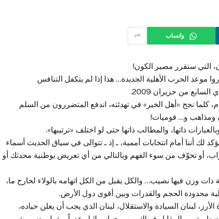
واتساب
ان، التي ستقرر مصير الكون!
ا موعد الحرب الأهلية الجديدة… هذا إذا لم يتكفل التنافس
لسابع من حزيران 2009.
 كلما نجح «أهل الخير» في تهدئته، اندفع المتضررون من السلم
ن ومذاهب و… قوميات!
العبارات ذاتها، والمطالب ذاتها حتى لو اختلف «ترتيبها».
د لك أننا أمام انتخابات أممية، ـ إذ ـ تتوالى في سياق الحديث أسماء
ستغراب، أو تخوّف من سوء الفهم وبالتالي من أي تعريض بوطنية محدثك أو
 ذات وزن فيها نصيب… والكل يقبل من الكل اتهامه بالولاء لخارج ما،
حلية محدودة الحجم والقدرات وبين أقوى دول الأرض.
ة الأرز، لبنان السيادة والاستقلال، لبنان الذي يجب أن يعلن حياده،
لمضطربة… وبالمقابل فهناك من يرى إسرائيل عدواً ويقول بضرورة