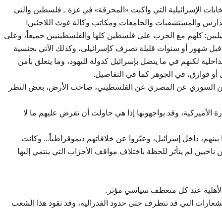
نتخابات الإسرائيلية التي واكبت «المحرقة» في غزة ـ فلسطين والتي
مدارس والمستشفيات والجامعات ومكاتب وكالة غوث اللاجئين!
رائيليين: كلهم مع الحرب على فلسطين كلها والفلسطينيين جميعاً، وعلى
بل شهور أو سنوات قليلة تصرف كإسرائيلي، وكذلك الآتي بجنسية
الداخلية لكنهم في ما يتصل بإسرائيل كدولة لليهود، وما يتعلق بأمن
 أو فوارق، في الجوهر كما في التفاصيل.
اني عن السوري عن المصري عن الفلسطيني، صاحب الأرض، بغض النظر
رة الأميركية، وقد يواجهونها إذا هي حاولت أن تفرض عليهم ما لا
ينهم، داخل إسرائيل، وعبّروا عن خلافاتهم ديموقراطياً… وكانت
ناخبين لم يتأثر للحظة باختلاف مواقف الأحزاب التي ينتمي إليها
 الأهلية عند كل منعطف سياسي مؤثر.
شعارات التي قد تتطرف حتى حدود الفدرالية، وقد تقود هذا الشعب