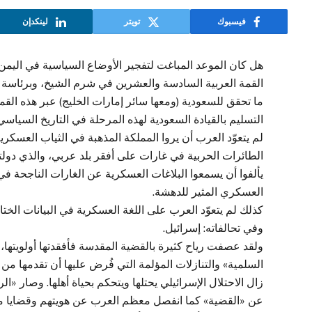
فيسبوك
تويتر
لينكدإن
هل كان الموعد المباغت لتفجير الأوضاع السياسية في اليمن ب
القمة العربية السادسة والعشرين في شرم الشيخ، وبرئاسة
ما تحقق للسعودية (ومعها سائر إمارات الخليج) عبر هذه القم
التسليم بالقيادة السعودية لهذه المرحلة في التاريخ السياسي 
لم يتعوّد العرب أن يروا المملكة المذهبة في الثياب العسكر
الطائرات الحربية في غارات على أفقر بلد عربي، والذي دولته
يألفوا أن يسمعوا البلاغات العسكرية عن الغارات الناجحة في
العسكري المثير للدهشة.
كذلك لم يتعوّد العرب على اللغة العسكرية في البيانات الخت
وفي تحالفاته: إسرائيل.
ولقد عصفت رياح كثيرة بالقضية المقدسة فأفقدتها أولويتها
السلمية» والتنازلات المؤلمة التي فُرض عليها أن تقدمها م
زال الاحتلال الإسرائيلي يحتلها ويتحكم بحياة أهلها. وصار 
عن «القضية» كما انفصل معظم العرب عن هويتهم وقضايا 