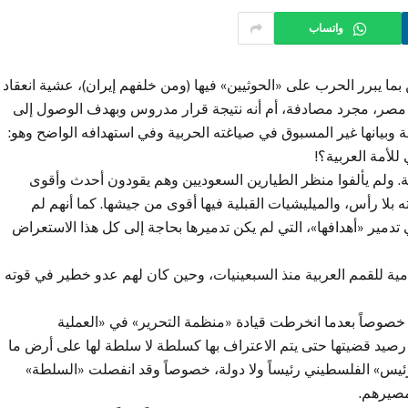
واتساب
ما يبرر الحرب على «الحوثيين» فيها (ومن خلفهم إيران)، عشية انعقاد
 مصر، مجرد مصادفة، أم أنه نتيجة قرار مدروس وبهدف الوصول إلى
ة وبيانها غير المسبوق في صياغته الحربية وفي استهدافه الواضح وهو:
للأمة العربية؟!
ية. ولم يألفوا منظر الطيارين السعوديين وهم يقودون أحدث وأقوى
 بلا رأس، والميليشيات القبلية فيها أقوى من جيشها. كما أنهم لم
 تدمير «أهدافها»، التي لم يكن تدميرها بحاجة إلى كل هذا الاستعراض
امية للقمم العربية منذ السبعينيات، وحين كان لهم عدو خطير في قوته
، خصوصاً بعدما انخرطت قيادة «منظمة التحرير» في «العملية
ن رصيد قضيتها حتى يتم الاعتراف بها كسلطة لا سلطة لها على أرض ما
«الرئيس» الفلسطيني رئيساً ولا دولة، خصوصاً وقد انفصلت «السلطة»
مصيرهم.