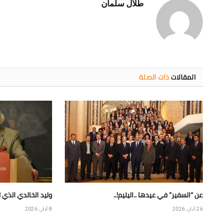
طلال سلمان
المقالات
ذات الصلة
عن “السفير” في عيدها ..اليتيم!..
وليد الخالدي الذي 
26 آذار، 2026
8 آذار، 2026