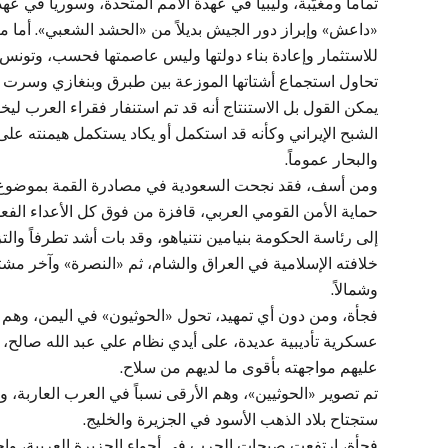
تماماً ومغيّبة، وليبيا في عهدة الأمم المتحدة، وسوريا في ع
«داعش» وإبراز دور الجيش بديلاً من «الحشد الشعبي». أما
للاستثمار وإعادة بناء دولتها وليس عاصمتها فحسب، وتونس 
تحاول استجماع أشتاتها الموزعة بين طبرق وبنغازي وسرت وط
يمكن القول بل الاستنتاج أنه قد تم استنفار فقراء العرب ليخ
الشبح الإيراني وكأنه قد استكمل أو يكاد يستكمل هيمنته عل
والبحار عموماً.
ومن أسف، فقد نجحت السعودية في مصادرة القمة بموضوع الخ
حماية الأمن القومي العربي، قافزة من فوق كل الأعداء الفعل
إلى رئاسة الحكومة بنيامين نتنياهو، وقد بات أشد تطرفاً والت
خلافته الإسلامية في العراق والشام، ثم «النصرة» وآخر مشتق
وشمالاً.
فجأة، ومن دون أي تمهيد، تحول «الحوثيون» في اليمن، وهم 
عسكرية تأديبية عديدة، على أيدي نظام علي عبد الله صالح، 
عليهم مواجهته بأقوى ما لديهم من سلاح.
تم تصوير «الحوثيين»، وهم الأرقى نسباً في العرب العاربة،
ستجتاح بلاد الذهب الأسود في الجزيرة والخليج.
فجأة، ارتفعت صيحات الحرب في أجواء الجزيرة العربية، واحت