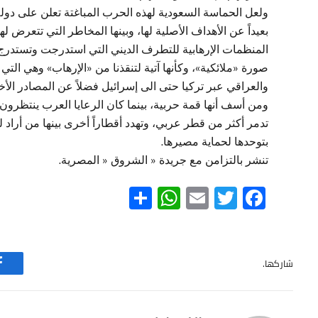
ولعل الحماسة السعودية لهذه الحرب المباغتة تعلن على دولة
بعيداً عن الأهداف الأصلية لها، وبينها المخاطر التي تتعرض ل
المنظمات الإرهابية للتطرف الديني التي استدرجت وتستدرج 
صورة «ملائكية»، وكأنها آتية لتنقذنا من «الإرهاب» وهي ال
والعراقي عبر تركيا حتى الى إسرائيل فضلاً عن المصادر الأخرى
ومن أسف أنها قمة حربية، بينما كان الرعايا العرب ينتظرون
تدمر أكثر من قطر عربي، وتهدد أقطاراً أخرى بينها من أراد ل
بتوحدها لحماية مصيرها.
تنشر بالتزامن مع جريدة « الشروق « المصرية.
WhatsApp
Share
Email
Twitter
Facebook
شاركها.