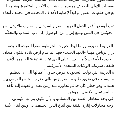
لصفحات الأولى للصحف ومقدمات نشرات الأخبار المتلفزة. وشاهدنا
ع في خلفيات الصور توكيداً لإصابة الأهداف المحددة في مختلف أنحاء
عاً ومعها أفقر الدول العربية مصر والسودان والمغرب والأردن، مع
 الحوثيين في اليمن ومنع إيران من الوصول إلى باب المندب والتحكّم
عربية الفقيرة، وربما لهذا اختيرت الخرطوم مقراً للقيادة العتيدة،
الرياض مهنئاً «العهد الجديد» فيها، ثم قدم أرض بلاده لتكون ميدان
جديد» للأمة بديلاً من الإسرائيلي الذي ثبتت عبثية قتاله، وهو الأقدر
ه ـ شريكه: الولايات المتحدة الأميركية.
مة العربية التي تولت السعودية فرض جدول أعمالها الى ان تعظيم
إنما يتسبب في تحوير طبيعة الصراع وبالتالي ضرب الجامع القومي بين
حنيف، وهو خطر كان قد تم تجاوزه منذ زمن بعيد، والعودة إليه تأخذ
عه المستقبل الأفضل الموعود.
في وجه مخاطر الفتنة بين المسلمين، وأن تكون بتراثها الإيماني
جه محاولات إثارة الفتنة بين أتباع الدين الحنيف، بل وبين أبناء الأمة