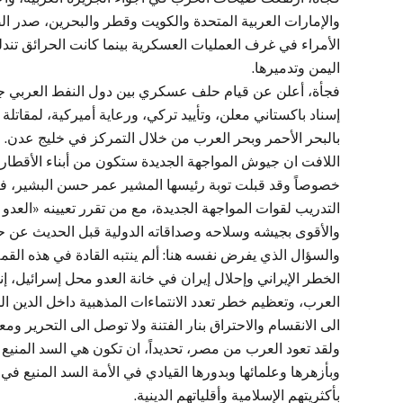
والإمارات العربية المتحدة والكويت وقطر والبحرين، صدر ا
الأمراء في غرف العمليات العسكرية بينما كانت الحرائق تندل
اليمن وتدميرها.
فجأة، أعلن عن قيام حلف عسكري بين دول النفط العربي جمي
إسناد باكستاني معلن، وتأييد تركي، ورعاية أميركية، لمقاتلة
بالبحر الأحمر وبحر العرب من خلال التمركز في خليج عدن.
اللافت ان جيوش المواجهة الجديدة ستكون من أبناء الأقطار ال
خصوصاً وقد قبلت توبة رئيسها المشير عمر حسن البشير، فزار 
التدريب لقوات المواجهة الجديدة، مع من تقرر تعيينه «العدو ال
والأقوى بجيشه وسلاحه وصداقاته الدولية قبل الحديث عن حليف
والسؤال الذي يفرض نفسه هنا: ألم ينتبه القادة في هذه الق
الخطر الإيراني وإحلال إيران في خانة العدو محل إسرائيل، 
العرب، وتعظيم خطر تعدد الانتماءات المذهبية داخل الدين ال
الى الانقسام والاحتراق بنار الفتنة ولا توصل الى التحرير وم
ولقد تعود العرب من مصر، تحديداً، ان تكون هي السد المنيع 
وبأزهرها وعلمائها وبدورها القيادي في الأمة السد المنيع في و
بأكثريتهم الإسلامية وأقلياتهم الدينية.