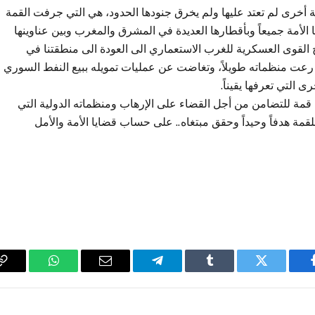
 أخرى لم تعتد عليها ولم يخرق جنودها الحدود، هي التي جرفت القمة
ها الأمة جميعاً وبأقطارها العديدة في المشرق والمغرب وبين عناوينها
القوى العسكرية للغرب الاستعماري الى العودة الى منطقتنا في
تي رعت منظماته طويلاً، وتغاضت عن عمليات تمويله ببيع النفط السوري
 التي تعرفها يقيناً.
 قمة للتضامن من أجل القضاء على الإرهاب ومنظماته الدولية التي
لقمة هدفاً وحيداً وحقق مبتغاه.. على حساب قضايا الأمة والأمل
فيسبوك
تويتر
Tumblr
تيلقرام
البريد
واتساب
y
الإلكتروني
k