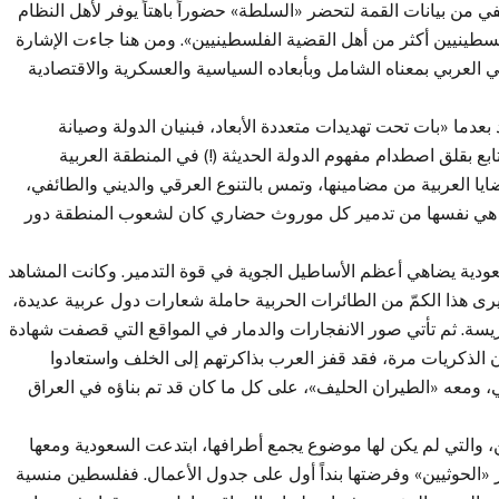
 من بيانات القمة لتحضر «السلطة» حضوراً باهتاً يوفر لأهل النظام
لسطينيين أكثر من أهل القضية الفلسطينيين». ومن هنا جاءت الإشارة
ي العربي بمعناه الشامل وبأبعاده السياسية والعسكرية والاقتصادية
بعدما «بات تحت تهديدات متعددة الأبعاد، فبنيان الدولة وصيانة
ع بقلق اصطدام مفهوم الدولة الحديثة (!) في المنطقة العربية
يا العربية من مضامينها، وتمس بالتنوع العرقي والديني والطائفي،
 هي نفسها من تدمير كل موروث حضاري كان لشعوب المنطقة دور
لسعودية يضاهي أعظم الأساطيل الجوية في قوة التدمير. وكانت المشاهد
يرى هذا الكمّ من الطائرات الحربية حاملة شعارات دول عربية عديدة،
سة. ثم تأتي صور الانفجارات والدمار في المواقع التي قصفت شهادة
ن الذكريات مرة، فقد قفز العرب بذاكرتهم إلى الخلف واستعادوا
 ومعه «الطيران الحليف»، على كل ما كان قد تم بناؤه في العراق
ن، والتي لم يكن لها موضوع يجمع أطرافها، ابتدعت السعودية ومعها
بر «الحوثيين» وفرضتها بنداً أول على جدول الأعمال. ففلسطين منسية