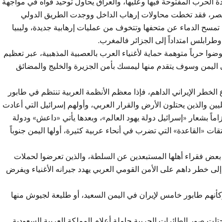
هدة الحرب المفتوحة فيها وعليها، والعراق يحاول توحيد قواه في مواجهة
 مصر، فقد تخطت محاولات إرهاب الداخل ووجدت الطريق الدولي
تمسح الدماء عن متحفها وتتخوف من عمليات إرهابية جديدة، وليبيا
رابلس امتداداً إلى الجزائر فالمغرب.
وضوا حرباً متوهمة حماية لأغنياء العرب بالعصبية المذهبية، عبر تعظيم
ى اليمن وسوف يتقدم منها ليمسك بأمن الجزيرة والخليج والمضائق
طر الإيراني الداهم، فإذا معظم الأنظمة العربية تنتظم في طابور
يين والذين يحتلون الأرض والقرار العربي، وأولهم إسرائيل التي أعادت
زاماً بشعار «إسرائيل دولة يهود العالم»، وبعدها يأتي «داعش» ودولة
ات «القاعدة» التي تضرب في أنحاء عربية كثيرة، أولها اليمن جنوباً
بعض فقراء أهلها المستبعدين عن السلطة، والذين تعرضوا لحملات
إلى خطر داهم على الأمن القومي العربي يهدد جيرانه الأغنياء ويفرض
 وكأنهم طابور خامس لإيران في اليمن السعيد، أو طليعة لجيوش منها
لت صور الطائرات الحربية حاملة أعلام المملكة العربية السعودية