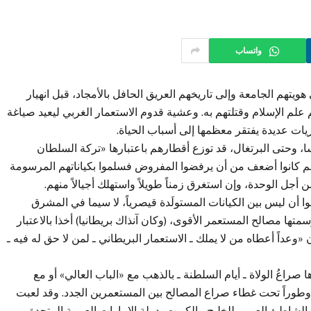
واتساب
هويتهم الجامعة وإلى تاريخهم العريق الحافل بالأمجاد، قبل انهيار
علم الإسلام وقتلتهم به. وعشية قدوم الاستعمار الغربي ليعيد صياغة
ات عديدة يفتقر معظمها إلى أسباب الحياة.
نسا، وحتى البرتغال، قد توزع أقطارهم باعتبارها «تركة السلطان
لكنهم كانوا أضعف من أن يرفضوا المفروض فسلموا بكياناتهم المرسومة
جل الوحدة، وإن استغرق زمناً طويلاً واستهلك أجيالاً منهم.
ن ليس بين الكيانات المستولَدة قيصرياً، لا سيما في المشرق
متها مصالح المستعمر الأقوى، (وكان آنذاك بريطانيا) أخذا بالاعتبار
عداً أعطاه من لا يملك ـ الاستعمار البريطاني ـ لمن لا حق له فيه ـ
راعُ الولاة ـ أيام السلطنة ـ بالذهب مع «الباب العالي» أو مع
، وطوراً تحت غطاء صراع المصالح بين المستعمرين الجدد. وقد لعبت
 والشاطئ العربي للخليج ـ الكويت، دولة الإمارات العربية المتحدة،