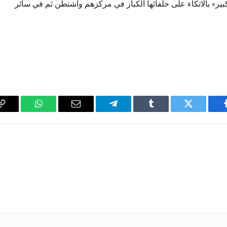
ير» بالاتكاء على حلفائها الكبار في مركزهم واشنطن ثم في سائر
فيسبوك
تويتر
Tumblr
تيلقرام
البريد
واتساب
y
الإلكتروني
k