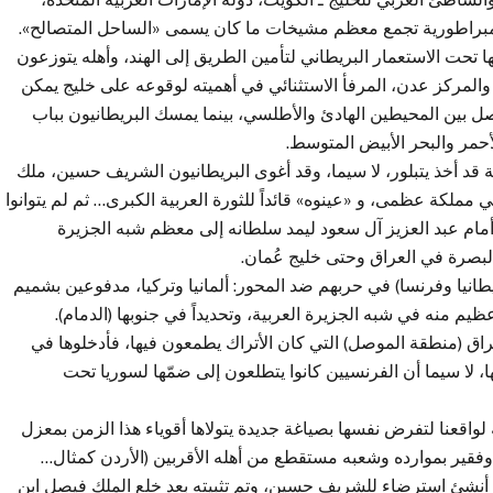
 امبراطورية تجمع معظم مشيخات ما كان يسمى «الساحل المتصالح».
ا تحت الاستعمار البريطاني لتأمين الطريق إلى الهند، وأهله يتوزعون
المركز عدن، المرفأ الاستثنائي في أهميته لوقوعه على خليج يمكن
 بين المحيطين الهادئ والأطلسي، بينما يمسك البريطانيون بباب
لأحمر والبحر الأبيض المتوسط.
ية قد أخذ يتبلور، لا سيما، وقد أغوى البريطانيون الشريف حسين، ملك
في مملكة عظمى، و «عينوه» قائداً للثورة العربية الكبرى… ثم لم يتوانوا
مام عبد العزيز آل سعود ليمد سلطانه إلى معظم شبه الجزيرة
البصرة في العراق وحتى خليج عُمان.
طانيا وفرنسا) في حربهم ضد المحور: ألمانيا وتركيا، مدفوعين بشميم
منه في شبه الجزيرة العربية، وتحديداً في جنوبها (الدمام).
راق (منطقة الموصل) التي كان الأتراك يطمعون فيها، فأدخلوها في
 لا سيما أن الفرنسيين كانوا يتطلعون إلى ضمّها لسوريا تحت
واقعنا لتفرض نفسها بصياغة جديدة يتولاها أقوياء هذا الزمن بمعزل
قير بموارده وشعبه مستقطع من أهله الأقربين (الأردن كمثال…
نشئ استرضاء للشريف حسين، وتم تثبيته بعد خلع الملك فيصل ابن