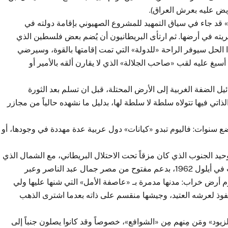
ض عليه بعرش العراق).
 قد جاء في سياق التمهيد للمشروع الصهيوني بإقامة دولته في
ه في أرضها. ثم ارتأى البريطانيون أن يُضم بعض فلسطين الذي
 الحل سيوفر الراحة «للدولة» التي تمت إقامتها بالقوة، وسيرضي
سبغ عليه لقب «صاحب الجلالة» الذي لا يقارن ألقه بالأمير أو
راً مؤقتاً. فبعد هزيمة 1967 ضمت إسرائيل الضفة الغربية إلى الأرض المحتلة، قبل ان تسلم بعد الثورة
اتي فيها تتولاه سلطة لا سلطة لها، بدليل ما نشهده حالياً من مجازر
 سنوات: فاليوم تبدو «كيانات» دول عربية عدة مهددة في وجودها، أو
وحيد الجنوب الذي كان مزقاً تحت الاحتلال البريطاني، مع الشمال الذي
كان «مملكة» لآل حميد الدين أسقطتها ثورة الجيش والشعب في أيلول 1962، بدعم مفتوح من مصر جمال عبد الناصر وعبر
م أرض خراب: مدنها مدمرة بـ «عاصفة الأمل» التي شنها عليها ولي
فوذ لعرشه العتيد، وجيشها منقسم على ذاته بعدما اشترى الذهب
لزيود» ومَن مِنهم مِن «الشوافع»، خصوصاً وقد كانوا يصلون جنباً إلى