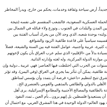
 جديداً، أرض سياحة وثقافة وخدمات، يحكم من خارج، ويدرأ المخاطر
لحملة العسكرية السعودية، فالشعب المنقسم على نفسه (نتيجة
 المدن والبلدات في الجنوب ـ وتوزع ولاء قبائله في الشمال بين
لته» بوحدة شعبه، الذي وجد الآن من يحرك أسباب الفتنة بين
تقسيمه سياسياً على قاعدة طائفية: الزيود والشوافع.
ثيرة، عربية وأجنبية، عوامل الفتنة فيه بين السنة والشيعة، فضلاً
ادة بدلاً من «الإقليم» الذي سلم عرب العراق بأن يكون لإخوتهم
 موازنة الدولة المركزية، وله لغته وإدارته الذاتية.
سنوات من الحرب التي اختلطت فيها العناصر: فهي عربية ـ دولية وإن
ة طائفية، يمكن أن تتأثر بما يجري في العراق (وفي اليمن)، وقد تؤثر
مشرق تتيح لتنظيم «داعش» فرصة أن يتمدد وأن يؤسس لمناطق
الأهلي بالدولي والطائفي بالمذهبي والقومي بالعنصري الخ..
لطائفية والمصالح الأجنبية والمطامع الإسرائيلية، يرى أهل
يستعيدوا فلسطين. بل إنهم يرون ـ بأم العين ـ تمدد النفوذ
يهود العالم» الدولة الوحيدة في هذا المشرق العربي، مع احتمال أن