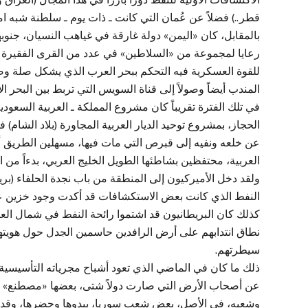
قطر..) فضلاً عن عُمان التي كانت ـ ذات يوم ـ سلطنة شبه
بالمقابل، كان «اليمن» دولة غارقة في غياهب النسيان، جنوبه
رعايا لمجموعة من «السلاطين» في عدد من القرى الفقيرة و
للقوة العسكرية فيه التحكم ببحر العرب الذي يشكل صلة وصل
المندب أيضاً وصولاً إلى قناة السويس التي تربط بين البحر ا
في تلك الفترة تقريباً كان مشروع المملكة ـ العربية السعود
الحجاز، بمشروع توحيد الديار العربية المجاورة (بلاد الشام) 
عن خلعه ونفيه إلى قبرص التي مات فيها، مسهلين الطريق أ
العربية، محتفظين بشاطئها الطويل الخليج العربي، بدءاً من 
ولقد دخل الأميركيون إلى المنطقة من باب نجدة الحلفاء (بري
النفط الذي كانت بعض الاستكشافات قد أكدت وجود خزين عظيم 
كذلك كان البريطانيون قد اشتموا رائحة النفط في شمال الع
نطاق انتدابهم على أرض الرافدين حاسمين الجدل حول هويتها،
سيطرتهم.
ذلك ما كان في الماضي الذي تعود أشباح مجرياته التأسيسية ل
عن أصحاب الأرض التي صارت دولاً شتى، بعضها «مصطنع» وف
وشعبه، في الأصل، بعض شعب سوريا، ببدوها وحضرها، وقد أ