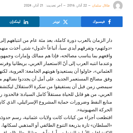
طلال سلمان
22 آذار، 2016
آخر تحديث:
21 آذار، 2024
فيسبوك
تويتر
لينكدإن
دار الزمان بالعرب دورة كاملة، بعد مئة عام من انتباههم إلى 
«دولتهم» وتفرقهم أيدي سبأ، أتباعاً «لدول» شتى أخذت منهم 
واقعهم بما يناسب مصالحه، فإذا هم ممالك وإمارات وجمهوري
وعندما انتبه العرب إلى أنّ الاستعمار الغربي، بريطانيا وفر
العثماني»، حاولوا أن يستعيدوا هويتهم الجامعة: العروبة، 
وفق مصالح المستعمر الجديد، على أمل أن يجددوا نضالهم من أ
سيمضي زمن قبل أن يستفيقوا من سكرة الاستقلال ليكتشفوا أ
العربي، من هو قابل للحياة مستقلاً كامل السيادة: فالحدود رس
منابع النفط وضرورات حماية المشروع الإسرائيلي، الذي كان «و
الحركة الصهيونية».
اقتطعت أجزاء من كيانات كانت ولايات عثمانية، رسم حدودَها ص
«السلطان» تارة بذريعة التنوع الطائفي أو المذهبي لسكانها
الاكتشافات الأولية للنفط دوراً بارزاً في هذا المجال (العراق