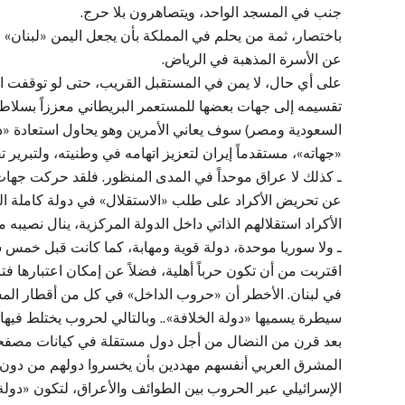
جنب في المسجد الواحد، ويتصاهرون بلا حرج.
باختصار، ثمة من يحلم في المملكة بأن يجعل اليمن «لبنان»
عن الأسرة المذهبة في الرياض.
على أي حال، لا يمن في المستقبل القريب، حتى لو توقفت ا
تقسيمه إلى جهات بعضها للمستعمر البريطاني معززاً بسلاطين
السعودية ومصر) سوف يعاني الأمرين وهو يحاول استعادة «دو
«جهاته»، مستقدماً إيران لتعزيز اتهامه في وطنيته، ولتبرير 
ـ كذلك لا عراق موحداً في المدى المنظور. فلقد حركت جهات ك
عن تحريض الأكراد على طلب «الاستقلال» في دولة كاملة السي
الأكراد استقلالهم الذاتي داخل الدولة المركزية، ينال نصيبه من
ـ ولا سوريا موحدة، دولة قوية ومهابة، كما كانت قبل خمس 
اقتربت من أن تكون حرباً أهلية، فضلاً عن إمكان اعتبارها فتن
في لبنان. الأخطر أن «حروب الداخل» في كل من أقطار ال
سيطرة يسميها «دولة الخلافة».. وبالتالي لحروب يختلط فيها 
بعد قرن من النضال من أجل دول مستقلة في كيانات مصفحة با
المشرق العربي أنفسهم مهددين بأن يخسروا دولهم من دون أن 
الإسرائيلي عبر الحروب بين الطوائف والأعراق، لتكون «دولة 