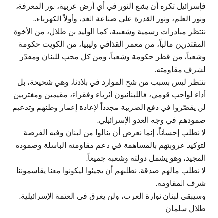
فإسرائيل تكره أن يشع النور في أي أرض عربية، نور المعرفة،
ونور العلم، ونور القدرة على صناعة الغد، وأولاً الكهرباء..
ننتظر مبادرات رسمية وشعبية، كما الوليد بن طلال، من الأخوة
المقتدرين مالياً، من معمر القذافي وليبيا، من الكويت حكومة
وشعباً، من قطر حكومة وشعباً، ومن كل محب للبنان ومقدّر
لشرف مقاومته.
ننتظر ليس بسبب من شح الموارد في بلادنا، وهي شحيحة، بل
أداء لواجب قومي، فاللبنانيون أثرياء وفقراء، مقيمين ومغتربين
لن يقصّروا في دفع الضريبة مجدداً لإعادة إعمار وطنهم وتدعيم
صمودهم في وجه العدو الإسرائيلي.
لا نطلب إحساناً، إنما نعرض أن ينالوا من لبنان وفيه الفرصة
لتوكيد عروبتهم بالمساهمة في دعم مقاومته الباسلة وصموده
المجيد، وهو يشمل دولته وشعبه جميعاً.
لا نطلب مالهم صدقة. نطلبهم أن يجيئوا ليكونوا معنا يقاسموننا
شرف المقاومة.
وسيبقى لبنان نوارة العرب، ولن يغرق في العتمة الإسرائيلية.
طلال سلمان