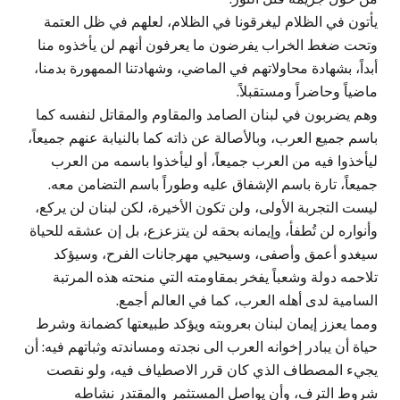
يأتون في الظلام ليغرقونا في الظلام، لعلهم في ظل العتمة
وتحت ضغط الخراب يفرضون ما يعرفون أنهم لن يأخذوه منا
أبداً، بشهادة محاولاتهم في الماضي، وشهادتنا الممهورة بدمنا،
ماضياً وحاضراً ومستقبلاً.
وهم يضربون في لبنان الصامد والمقاوم والمقاتل لنفسه كما
باسم جميع العرب، وبالأصالة عن ذاته كما بالنيابة عنهم جميعاً،
ليأخذوا فيه من العرب جميعاً، أو ليأخذوا باسمه من العرب
جميعاً، تارة باسم الإشفاق عليه وطوراً باسم التضامن معه.
ليست التجربة الأولى، ولن تكون الأخيرة، لكن لبنان لن يركع،
وأنواره لن تُطفأ، وإيمانه بحقه لن يتزعزع، بل إن عشقه للحياة
سيغدو أعمق وأصفى، وسيحيي مهرجانات الفرح، وسيؤكد
تلاحمه دولة وشعباً يفخر بمقاومته التي منحته هذه المرتبة
السامية لدى أهله العرب، كما في العالم أجمع.
ومما يعزز إيمان لبنان بعروبته ويؤكد طبيعتها كضمانة وشرط
حياة أن يبادر إخوانه العرب الى نجدته ومساندته وثباتهم فيه: أن
يجيء المصطاف الذي كان قرر الاصطياف فيه، ولو نقصت
شروط الترف، وأن يواصل المستثمر والمقتدر نشاطه