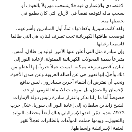
الاقتصادي والإعماري فيه فلا ينسحب مهرولاً بالخوف أو
يسحب ماله لتوقعه نقصاً في الأرباح التي كان يطمع في
تحصيلها منه.
ولقد كانت سوريا، وكعادتها دائماً، أول المبادرين وأسرعهم،
فوضعت طاقتها الكهربائية تحت تصرف لبنان، هي التي طالما
قاسمتنا رغيفها.
وإن مبادرة مثل التي أعلن عنها الأمير الوليد بن طلال، أمس،
متبرعاً بقيمة المحولات الكهربائية المقتولة، لإعادة النور إلى
لبنان بأقصى سرعة ممكنة، ليست عملاً خيرياً، إنها أعظم من
ذلك وأجلّ: إنها تعبير حي عن أصالة العروبة وعن صدق الأخوة.
ونحب أن نفترض أن أشقاء آخرين سيبادرون، ليس بدافع
الإحسان والتصدق، بل بموجبات الانتماء القومي الواحد،
خصوصاً أننا ما زلنا نذكر باعتزاز مبادرة رئيس دولة الإمارات
الشيخ زايد بن سلطان، إلى إعادة النور الى سوريا، خلال حرب
1973، بعدما دمّر العدو الإسرائيلي هناك أيضاً محطات التوليد
والتحويل… ويومها حملت المولّدات بالطائرات تعجلاً لقهر
العتمة الإسرائيلية وإسقاطها.