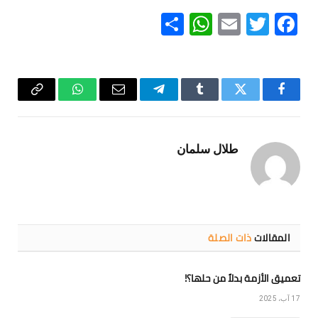
WhatsApp
Share
Email
Twitter
Facebook
فيسبوك
تويتر
Tumblr
تيلقرام
البريد
واتساب
Copy
الإلكتروني
Link
طلال سلمان
المقالات
ذات الصلة
تعميق الأزمة بدلاً من حلها؟!
17 آب، 2025