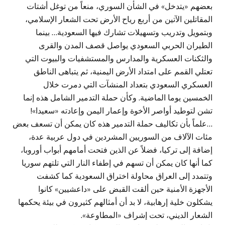
بعضهم «يتدخل» في الشأن السوري، منعاً من توغل أشتات
المقاتلين الآتين من أربع رياح الأرض تحت الشعار الإسلامي،
وبتمويل وتدريب وتسهيلات تشارك فيها السعودية… بينما
الطيران الحربي السعودي يواصل قصف المدن والقرى
والثكنات العسكرية والمدارس والمستشفيات والبيوت التي
تعتلي القمم على امتداد الأرض اليمنية، ثم يتباهى الناطق
العسكري السعودي بتعداد المنشآت التي دمرت خلال
الخمسين يوما الماضية. وكأن حملة التدمير الشامل هذه إنما
تشن لتوطيد أواصر الأخوة وإعمار اليمن وإعادته «سعيدا»!
…علماً بأن تكاليف حملة التدمير هذه كان يمكن أن تسعف بعض
مئات الآلاف من السوريين المشردين في دول عربية عدة،
إضافة إلى تركيا، فضلاً عن الذين فتحت أمامهم أبواب أوروبا،
كما أنها كان يمكن أن تسهم في إطفاء النار التي تلتهم سوريا
وتتمدد إلى العراق محاولة اختراق السعودية كما كشفت
الأجهزة الأمنية حين ألقت القبض على «داعشيين» كانوا
يشكلون خلية إرهابية، لا بد أن أمثالهم كثيرون في بيئة يحكمها
الشعار الديني، تحت إشراف «المطاوعة».