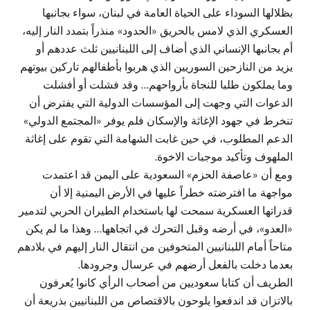
بظلالها السوداء على الحياة العامة في لبنان، سواء بجانبها
العسكري الذي لامس بالحريق «الحدود» منذراً بتمدد النار إليه،
أم بجانبها الإنساني الذي أضاف إلى اللبنانيين ثلث عددهم أو
يزيد من النازحين السوريين الذي هربوا بأطفالهم تاركين بيوتهم
وما يملكون طلبا للنجاة بأرواحهم… وقد فشلت أو أفشلت
الدعوات التي وجهت إلى المؤسسات الدولية التي يفترض أن
تنخرط في جهود الإغاثة والإسكان فلم يوفر «المجتمع الدولي»
الدعم المطلوب، في حين غابت الشهامة التي تقوم على إغاثة
الملهوف وتأكيد موجبات الاخوة.
ومع أن «عاصفة الحزم» السعودية على اليمن قد اعتمدت
مواجهة ما افترضته خطراً عليها في الأرض اليمنية إلا أن
قدراتها العسكرية سمحت لها باستخدام الطيران الحربي لتدمير
«العدو»، في أرضه وقبل التحرك في اتجاهها… وهذا ما لم يكن
متاحاً أمام اللبنانيين المتخوفين من انتقال النار إليهم في بلادهم
بعدما دخلت بالفعل أرضهم في عرسال وجرودها.
الطريف أن كتابا سعوديين من أصحاب الرأي كانوا يُعرفون
بالاتزان قد اندفعوا يلوحون بالاقتصاص من اللبنانيين بذريعة أن