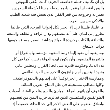
بل ان تكاليف حملة «عاصفة الحزم» كانت تكفي للنهوض
باليمن اقتصاديا وعمرانيا، بما يجعله مدينا للأشقاء السعوديين
بعمرانه وخروجه من قعر الفقر الذي يعيش فيه شعبه الطيب
والأذكى من بين العرب.
ما علينا، فلسنا نريد إلا الخير لكل إخواننا العرب، الذين طالما
نظروا إلى لبنان على أنه مصيفهم ودار الراحة والنقاهة والمتعة
والثقافة بالكتاب وجريدة الصباح وشاشة السمر مساء بنجومها
ذوات الاشعاع.
وما يعنينا أن تعود إلينا دولتنا المغيبة مؤسساتها بالفراغ أو
بالتفريغ المقصود، وأن يكون لهذه الدولة رئيس، كما في كل
بلاد الدنيا، وحكومة قادرة على اتخاذ القرار، ومجلس نيابي
يشهد للبنانيين أنهم جاهزون للتحرر من القيد الطائفي
وممارسة الاختيار الحر توكيداً على إيمانهم بالديموقراطية…
وكلها مطالب مستحيلة في ظل المناخ العربي السائد.
والخوف أن يلتهم الفراغ المبادئ والقيم وتلعلع الفتنة بأصوات
الطوائفيين والمذهبيين الذين قد تزيد حرب اليمن من تعصبهم
وانغلاق بعضهم على البعض الآخر إلى حد العداء، خصوصاً إذا