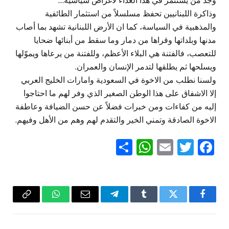
وجد من يستثمر في هذا العداء لأغراض سياسية…
وذاكرة اللبنانيين تحفظ مسلسلاً من استثمار الطائفية
والمذهبية في السياسة، كما ان الأرض اللبنانية تشهد بما أصاب
مدنها وبلداتها وقراها من دمار وما سقط من أبنائها ضحايا
للتعصب، فالفتنة هي البلاء الأعظم، وللفتنة من يرعاها ويموّلها
ويسلحها ثم يطلقها لتدمر الإنسان والعمران.
ولسنا نطلب من الاخوة في السعودية وامارات الخليج العربي
إلا الاشفاق على هذا الوطن الصغير الذي وفر لهم ما احتاجوا
إليه من كفاءات ومن خبرات فضلاً عن حسن الضيافة وعاطفة
الاخوة الصادقة وتمني الخير والتقدم لهم وهم من الأهل وفيهم.
WhatsApp
Share
Email
Twitter
Facebook
فيسبوك
تويتر
Tumblr
تيلقرام
البريد
واتساب
Copy
الإلكتروني
Link