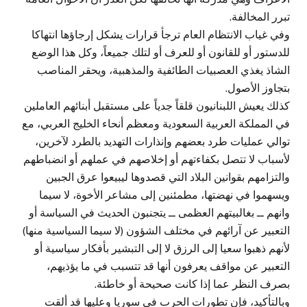
تبرر المخالفة.
وفي غياب الانتظام العام ترجأ قرارات يشكل إرجاؤها انتهاكا
للدستور أو للقانون أو للعرف أو لتلك جميعاً، وكل هذا الوضع
الشاذ يغذي العصبيات الطائفية والمذهبية، ويحقر المناصب
بتجاوز الأصول.
كذلك يعيش اللبنانيون قلقاً جدياً على مستقبل أبنائهم العاملين
في المملكة العربية السعودية ومعظم أنحاء الخليج العربي، مع
توالي عمليات طرد بعضهم وإنذارات التهديد بالطرد لآخرين،
لأسباب لا تتصل بكفاءتهم أو إخلاصهم في عملهم أو انضباطهم
والتزامهم بقوانين البلاد التي قصدوها ليبيعوا عرق الجبين
ويسهموا في نهضتها، مطمئنين إلى مشاعر الأخوة، لا سيما
وانهم ــ بغالبيتهم العظمى ــ يتجنبون الحديث في السياسة أو
التعبير عن آرائهم في مختلف الشؤون (لا سيما السياسية منها)
لأنهم ذهبوا سعيا إلى الرزق لا إلى التبشير بأفكار سياسية أو
التعبير عن مواقف يعرفون أنها قد تتسبب في ما يؤذيهم،
بصرف النظر عما إذا كانت صحيحة أو خاطئة.
وبالتأكيد، فإن تطورات الحرب في سوريا وعليها قد ألقت