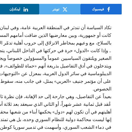
فيسبوك
تويتر
لينكدإن
تكاد السياسة أن تندثر في المنطقة العربية عامة، وفي لبنان
كانت أو جمهورية، وبين معارضيها الذين ضاقت أمامهم المس
بالسلاح، مع وعيهم بمخاطر الانزلاق إلى حروب أهلية تدمّر ا
.. وإذا كانت «الدول» حرة في حركتها في الداخل اللبناني،
الصغير ويلتقون السياسيين عموماً والمسؤولين خصوصاً ويجهر
ويتدخلون في أدق التفاصيل بذريعة أنهم «حماة للطوائف»، فإ
الديبلوماسية في سائر الدول العربية، بمعزل عن «التوجيهات»
على أن مؤتمر جنيف «العربي» يمثل، في جانب منه، سقوط 
الخصوص.
بعيداً عن التفاصيل، وهي جارحة إلى حد الإهانة، فإن نظرة ث
عُقد قبل ثمانية عشر شهراً، أو الثاني الذي سيعقد بعد ثلاثة
أهليتهم في أن تكون لهم «دول» يحكمها أبناء من شعبها محققي
إنها ليست محاكمة دولية للنظام السوري وحده، بل هي تمتد لت
في دماء الشعب السوري، وأسهمت في تدمير سوريا كوطن لثلا