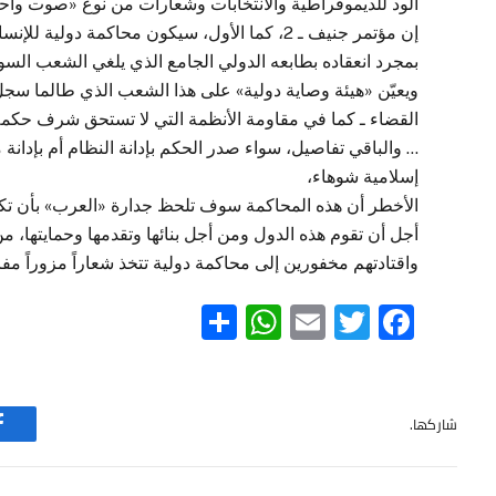
الود للديموقراطية والانتخابات وشعارات من نوع «صوت واحد
إن مؤتمر جنيف ـ 2، كما الأول، سيكون محاكمة دو
بمجرد انعقاده بطابعه الدولي الجامع الذي يلغي الشعب ال
ويعيّن «هيئة وصاية دولية» على هذا الشعب الذي طالما سج
القضاء ـ كما في مقاومة الأنظمة التي لا تستحق شرف حكمه
… والباقي تفاصيل، سواء صدر الحكم بإدانة النظام أم بإدانة
إسلامية شوهاء،
الأخطر أن هذه المحاكمة سوف تلحظ جدارة «العرب» بأن تكو
أجل أن تقوم هذه الدول ومن أجل بنائها وتقدمها وحمايتها، م
واقتادتهم مخفورين إلى محاكمة دولية تتخذ شعاراً مزوراً مفا
WhatsApp
Share
Email
Twitter
Facebook
شاركها.