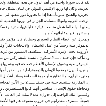
لقد كانت سوريا واحدة من أهم الدول في هذه المنطقة، ولعبت ـ
العربية، وكان لها وزنها الإقليمي المؤثر، في لبنان بشكل 
الجزيرة والخليج عموماً… هذا إذا ما تجاوزنا دور شعبها في 
الوحدة العربية وانتهاءً بمساندة الجزائر في ثورتها الشعبية ا
يطلبها.. ولطالما شغل مناصب قيادية عليا فيها، مدنية وعس
واستقروا فيها وعاملتهم كأهلها.
الديموقراطية رجساً من عمل الشيطان والانتخابات كفراً وقياد
الأوروبية تحت الإمرة الأميركية، سيكشف المستور من غربة
وبالتأكيد فإن جنيف ــــ 2 سيكون بالنسبة 
الديموقراطية وحقوق الإنسان الأعظم فصاحة فيه وهم يهاجم
أو «بريطانيون» رضعوا الإيمان بالديموقراطية من صدور أمهاته
معنى «الرأي» أو التظاهرة أو حرية الصحافة وسائر أشكال الت
إن المفارقة ستتبدى جلية ف
ومجافاة حقوق الإنسان، متناسين أنهم كانوا المستعمرين ـ ولح
وقسموا البلاد الواحدة إلى «دول» عدة لا تملك في الغالب ال
جميعاً، تستنزف مقدراتهم في حروب مفتوحة هم فيها الأضعف 