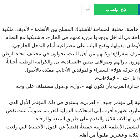
واتساب
 خاصة، مخلية المساحة للاشتباك المسلح بين الأنظمة «الأبدية»، ملكية
احة في الداخل ووجدوا من يدعمهم في الخارج، فاشتبكوا مع النظام
لأوطان، بدولها، وتفتح الباب على مصراعيه أمام التدخل الخارجي.
 يتصرف سفراؤها وكأنهم من أهل البيت، يجولون في مختلف أنحاء الوطن
ون بآرائهم وبمواقف تمس «السيادة»، بل والكرامة الوطنية أحياناً،
ن حركة هؤلاء السفراء والموفدين الأجانب مقيّدة بالأصول
 بل حتى «الإملاءات».
جدارة العرب بأن تكون لهم «دول»، و«دول مستقلة» على وجه
انية إلى مؤتمر جنيف «العربي»، يستوي في ذلك المؤتمر الأول الذي
 أسابيع، تظهره أقرب إلى المحاكمة الدولية للعرب، عموماً، تثبت نقص
ن لها الاستقلال والتقدم على طريق المنعة والرخاء.
شمل الأنظمة العربية جميعاً، (فضلاً عن الدول الأجنبية) التي ولغت
ثة وعشرين مليوناً من أهله.