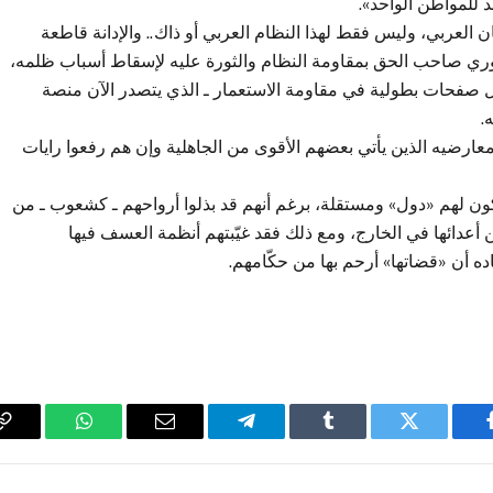
 للمواطن الواحد».
لية للإنسان العربي، وليس فقط لهذا النظام العربي أو ذاك.. والإدانة قاطعة
سوري صاحب الحق بمقاومة النظام والثورة عليه لإسقاط أسباب ظلمه،
ل صفحات بطولية في مقاومة الاستعمار ـ الذي يتصدر الآن منصة
.
 معارضيه الذين يأتي بعضهم الأقوى من الجاهلية وإن هم رفعوا رايات
ن لهم «دول» ومستقلة، برغم أنهم قد بذلوا أرواحهم ـ كشعوب ـ من
ن أعدائها في الخارج، ومع ذلك فقد غيّبتهم أنظمة العسف فيها
ده أن «قضاتها» أرحم بها من حكّامهم.
فيسبوك
تويتر
Tumblr
تيلقرام
البريد
واتساب
y
الإلكتروني
k