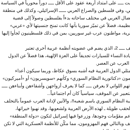
ـــ على امتداد أربعة عقود على الأقل ــــ دوراً محورياً في السياسة
خاص، وفي فلسطين والصراع العربي ـــــ الإسرائيلي، وكذلك في منطقة
النضال العربي في مختلف ساحاته بدءاً بفلسطين وصولاً إلى قضية
لعظيمة، فضلاً عن تميّز سوريا بأنها كانت تمنح جنسيتها لأي «عربي»
كرية، مواطنون عرب غير سوريين، بمن في ذلك فلسطينيون لجأوا إليها
وبمعزل عن أخطاء النظام السوري وخطاياه فإن مؤتمر جنيف ــــ 2، الذي يضم في عضويته أنظمة عربية أخرى تعتبر
ة النساء للسيارات تجديفاً على العزة الإلهية، هذا فضلاً عن الدول
 العرب عن العصر.
للمشاركين من ممثلي الدول العربية فيه أشبه بسوق عكاظ، وربما سيكون أعداء
ون «دكتاتورية النظام السوري» وكأنهم «سويسريون» أو «أميركيون»
م اللواتي لا يعرفن ــــ كما لا يعرف أزواجهن وأشقاءهن وأبناءهن ــــ
عبير عن الموقف، سياسياً كان أم اجتماعياً…
ي جنيف ـــــ 2 بين الآتين لمحاسبة النظام السوري باسم شعبه!!، والآتين لإدانة العرب عموماً بالتخلف
قب طويلة ـ لهذه الأرض العربية ولشعوبها، وقد نهبوا خيراتها،
أعم مقوّمات وجودها، وزرعوا فيها إسرائيل لتكون «دولة المنطقة»
وبالتالي فهم المهزومون، مما مكّن للأنظمة العسكرية التي لا تكن