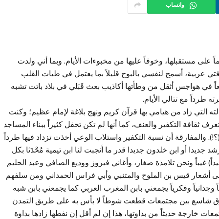
واتساب
اً على مستقبلها، وخوفاً عليها من مخبوءات الأيام. وبما أني ولدت
افتي عربية، أسمح لنفسي بالبوح قليلاً بما يعتمل في طيات القلب
اً في هواجس أثقل من وطأتها أكاذيب بعث قَبَلي في بلاد باتت تشبه
 طرداً مع تتالي الأيام.
ه التي زاد من هيامي بها قرآن كريم ونهج بلاغة لإمام عظيم؛ وكنت
تعرف ثقافة التكفير والعنف، كما أنها لم تكن تحفل كثيراً ببناء المساجد
!). والمفارقة أن نسبة التكفير واستلاب الوعي أخذت تزداد فيها طرداً
 جديدا أو ابن خلدون جديدا قدر ما أنجبت لنا ابن تيمية مُحْدَثا بكل
اً) غيباً ونحن تلامذة صغار، وأغاني فيروز ووديع الصافي وعبد الحليم
أشعار قيس بن الملوح والمتنبي وأبي فراس الحمداني ومن سلفهم
وجدانياً وفكرياً يجمعني بابن المغرب العربي كما يجمعني بابن شبه
الفرق شاسع بين مجتمعات قطعت شوطاً لا بأس به على طريق التمدن
عات خارجة حديثاً من بداوتها، هذا إن لم أقل إن نفطها زادها بداوة