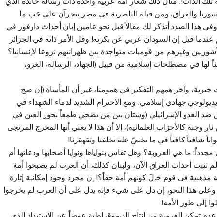
تلك الذات!. مثال ذلك شعار أمة عربية واحدة ذات رسالة خالدة الذي
ريا والعراق، ومن قبله الناصرية في مصر يتجرآن على جَب ما
وفي هذا الصدد أتذكر لك مقالاً قبل نحو عامين إبان أحداث دارفور في
عندما قيل إن السودان عربي عن بكرته! وقل الأمر ذاته في الجزائر
أشوريين وغيرهم من قوميات متواجدة بين ظهرانيهم نزوعا لاإنسانيا؟
ناً لها في مصطلحات إسلامية من قبيل (الجهاد، الرسالة، الغزو،
 خيرية، وآخر همهم التفكير في همومنا، غير أن المأساة (إن صح
 أيديولوجي جهادي إسلامي، ومع الاحترام الشديد لدماء الشهداء في
ضد العدو الإسرائيلي (وشتان بين من يضحي طمعاً بحور العين في
 وجنة كالأحزاب العلمانية)، إلا أن هذا لا يعني أنها المخرج المرتجى
اً شافياً كافياً في ما يخصّ علة تخلفنا وتقهقرنا!
دداً: ما هي العروبة؟ وهل تقاس بنواياها ونوايا أصحابها ودعاتها أم
لم تثبت أحداث العراق الآن، ولبنان كذلك، أن العرب لم يصبحوا أمة
مذهبية في قوم حَالَ كونهم أمة حقاً؟! إن مجرد وجود إمكانية إثارة
 وعلى هذا النحو، إن دل على شيء فإنه يدل على أن العرب لم يخرجوا
وا إلى طور الأمة!
دم تمكن العروبة من إنتاج الديموقراطية عوضاً عن الاستبداد الذي