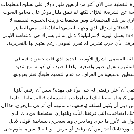
ة النفطية حتى الآن أكثر من أربعين مليار دولار على تسليح التنظيمات
ة عن الشريعة الغرّاء، لكنها لم تنفق مليار دولار على مجامع البحوث
ي بين تلك المجتمعات وبين مجتمعات وَرِثت الخصوبة الفينيقية لا
يفوقها صدمة سوى معرفتي، بعد أن بلغت سن الشباب، بعرب .1948 والسؤال الذي وجهته لنفسي: لماذا يُطلب مني التظاهر
والتضحية لأجل فلسطين والاستعداد لتحريرها في حين ابن 1948 يحمل الهوية الإسرائيلية؟ لا بل إنه لم يشارك في الانتفاضة الأولى
معرفتي بأن حرب تشرين لم تحرر الجولان، رغم نعتهم لها بالتحريرية،
منطقة المسمى الشرق الأوسط الجديد الذي قلت حضرتك فيه في
 المشروع تفوق تصور واضعيه . ولعلنا نضيف أن أدواته، مع شديد
طين، وشيعية في العراق، مع عدم التعميم طبعاً)، تعتز بعروبتها
كفي أن أعلن رفضي له حتى يوأد في مهده؟ سبق أن رفض آباؤنا
 كرهنا وبغضنا لتلك المعاهدات والتقسيمات قبالة إيماننا وحلمنا
دون أن يكون لسلَفنا (وخلَفهم) وآمانيهم أي أثر في ما يجري، هذا إن
لك الاتفاقيات التي فرقتنا، لنأت ونلغها إن استطعنا! من ذاك الذي
أقول هذا لأبرر ما جرى وما يجري وما سيجري، ببساطة أقوله، لأدلل
وعينا ووجداننا) أعجز من أن نرفض أو نفرض… و الله لا يغير ما بقوم حتى