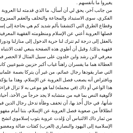
يغيروا ما بأنفسهم .
من جانب آخر، يحق لي أن أسأل، ما الذي قدمته لنا العروب
الفكري، سوى الاستبداد والمجاعة والتخلف والعقم الممزوج بع
وقطاع الطرق التي اكتشفنا بألم شديد كم هي بحاجة إلى إسرائ
فصلها العروبة أعني عن الإسلام ومنظومته الفقهية المعرفية
بالعقل إلى درجة لم تترك لنا حرية الدخول إلى منازلنا ودو
فقهية بذلك!. وقبل أن أطوي هذه الصفحة ينبغي لفت الانتباه 
معرفي لابن رشد وابن خلدون على سبيل المثال لا الحصر في و
العطالة هما ما يفسران راهناً غياب أكبر حزبين شيوعيين كانا
التي صار يقودها رجال عمائم، من غير أن يتركا بصمة علماني
وبافتراض أنه يصعب فصل العروبة عن الإسلام، وهذا ما يؤكده
هذا الواعي أو ذاك (في مجمله) لما هو موعى به لا تزال قراء
لألوهية النص بما فيه من متشابه لا يجد حرجاً من الأخذ، أحيا
شأنها، في حال أُخذ بها، أن تخفف وطأة تدخل رجال الدين في ش
انطلاقاً من صعوبة فصل العروبة عن الإسلام، بتنا أمام مفهوم
من ثمار ذاك الالتباس أن وُلدت عروبة بثوب إسلاموي اتشح ب
الإسلامية إلى اليهود والنصارى (العرب) كفئات ضالة ومغضوب