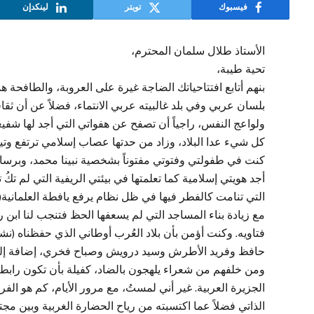
فيسبوك
تويتر
لينكدإن
الأستاذ طلال سلمان المحترم،
تحية طيبة،
بنهم أتابع افتتاحياتك الضاجة غيرة على العروبة، والطافحة هم
بلسان عربي وفي بلد غالبيته عربي الانتماء، فضلاً عن أن ثق
ولواعج النفس، راجياً أن تصفح عن هفواتي التي أجد لها شفيع
كل شيء عدا البلاد، وزاد من حدتها عصاب إسلامي ترتفع وتيرته
كنت في طفولتي وفتوتي مفتوناً بشخصية نبينا محمد، وبرسالت
أجد هويتي إسلامية كما تعلمتها في بيئتي الريفية التي لم تكُ 
التي تنامت كالفطر فيها في ظل نظام يرفع يافطة العلمانية(؟
مع زيادة بناء المساجد التي لم يسعفها الحظ فتنجب لنا ابن رشد
فتاويه. وكنت أؤمن بأن بلاد العُرب أوطاني الذي حفظناه (نشيد
حافظ وفريد الأطرش وسيد درويش وصباح فخري، إضافة إلى 
ومن خلفهم من شعراء يلهجون بالضاد، كفيلة بأن تكون رابطاً 
الجزيرة العربية. غير أني لمستُ، مع مرور الأيام، كم هو 
الذاتي فضلاً عما اكتسبته من رياح الحضارة الغربية وبين مجتم