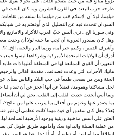
نزوع مبالغ فيه من حيث تضخم الذات، على نحو لا تقوى عليه 
طرحه حزب البعث في القرن العشرين. وما كان البعث في سو
قبلهما، لولا أن الإسلام جَب من قبلهما ما سلفه من ثقافات؛ 
السودان تتحدث فيه عن التضليل الذي أُوقعتم به في شبابكم 
وفي سوريا الخ… ترى أليس جَبّ العرب للأكراد والامازيغ وال
وهل كان بمقدور العروبة أن تَجِب ما جَبته لولا أن وجدت معي
وأشرف الدينين، وكنتم خير أمة، وربما النار والجنة، الخ…)؟.
أدرك أن الولايات المتحدة الأميركية وشركاءها ليسوا جمعيات
التعبير) أن القوى الممانعة لها في المنطقة أغلبها ذات طابع
هاتيك الأحزاب التي وعدت فصدقت، مقدمة الغالي والرخيص 
الجنة وبين من يضحي طمعاً في حب البلاد والناس بمنأى عن نار
لحل مشاكلنا وهمومنا، فضلاً عن أنها أعجز عن أن تقدم لنا جواب
وبما أنني أتحدث حديث القلب إلى القلب، يحق لي أن أتساءل مج
بما يصدر عنها وعنهم من أفعال بما يترتب عليها من نتائج؟، أ
بَعدُ؟ وهل كان بمقدور أي قوة مهما كانت عظمى أن تثير فتنة 
الفتن على أسس مذهبية ودينية ووجود الأرضية الصالحة لها،
من عقلية القبيلة والبداوة بعدُ، وأمامهم طريق طويل كي يصل
انطلاقاً مما أسلفت أستطيع أن أسأل: هل هذا هو السبب في ع