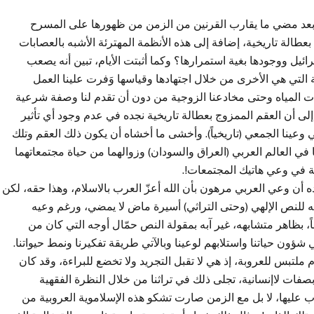
ة بعد مضي ما يقارب القرنين من الزمن من ظهورها على المسرح
طالة تاريخية، إضافة إلى هذه الأنظمة المهترئة الأشبه بالعصابات
يل ووجودها بغية استمرارها؟ وكما أثبتت الأيام، تبين أنه يصعب
 التي هي الأخرى من خلال اجتهادها وقياسها وَفرت علينا العمل
رات المياه وحتى مخادعنا الزوجية من دون أن تقدم لنا وصفة شرعية
إلى أن العقم الممزوج بعطالة تاريخية نجده في عدم وجود أي تأثير
عينا الجمعي (تاريخياً). وأخشى ما أخشاه أن يكون ذلك العقم وتلك
 في العالم العربي (العراق والسودان) وزوالهما من حياة مجتمعاتهما
ة في وعي هاتيك المجتمعات!.
 أن وعي العربي مرهون بأن الله أعزّ العرب بالاسلام، وهذا حقه، لكن
ته للنص الإلهي (وحتى التراثي) أسيرة ماض لا يمضي، ورغم وعيه
ناً، بظاهر متشابهه، غير آبه بمقولة النص حمّال أوجه التي كان من
ؤون حياتنا واستلابهم لوعينا وبالآتي طريقة تفكيرنا ونمط حيواتنا.
 ملتبس للعروبة، إذ هي لا تقبل التجريد ولا تخضع للبراءة، وقد كان
صفات لاإنسانية، تجلى ذلك في تراثنا من خلال النظرة الفقهية
 عليها، لا بل مع الزمن صارت تشكو هذه الإسلاموية العروبية من