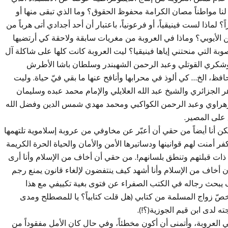
نا مواطناً مصان الكرامة محفوظ الحقوق؟ وما الذي تبقى منها أو
ماذا لست فينيقياً، أو فرعونياً، باعتبار أن أحد أجدادي أتى هرباً من
ن الأيوبي؟ وماذا في العروبة من مغريات سابقة ولاحقة كي أرتضيها
ة التي منحتني إياها فينيقيا؟ ليت العروبة كانت كلها على شاكلة آل
شكري القوتلي وعبد الرحمن الشهبندر وسلطان باشا الأطرش
، الخ… كي ألوذ في محرابها وأنافح عنها ما بقي فيّ حياة. وليت
 الجزائري والشيخ عبد الله العلايلي والإمام محمد عبده وسليمان
الزهراوي وعبد الرحمن الكواكبي ومحمد مهدي شمس الدين وفضل الله
ق على المصير.
ن أنا أيضاً من حقي أن أعبّر عن مخاوفي من عروبة إسلاموية تلتهمها
فر أمنت لهم قوانينها ودساتيرها الأمن والأمان والحياة الحرة الكريمة
ى ذات قبلتهم وتنطق بلسانهم!. من حقي أن أخاف من الإسلام وأنا أرى
خاف من الإسلام وأنا أشهد كيف ينتفضون لإلغاء قانون يمنع رجم
 يبحث رجاله في الكتب الصفراء عن فتوى بغية تكييفي مع هذا
صّ زواج المسلمة من كتابي (هل قلت كتابياً؟ يا للمصطلح ومدى
 لدى ابن قيم الجوزية(؟!).
عروبة، وأتمنى أن أكون مخطئاً، وفي حال كان الأمل مفقوداً من