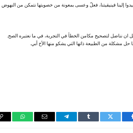
يدوا إلينا فينيقيتنا، فعلّ وعسى بمعونة من خصوبتها نتمكن من النهوض
حل ان نناضل لتصحيح مكامن الخطأ في التجربة، في ما نعتبره الصح.
 حل مشكلة من الطبيعة ذاتها التي يشكو منها الأخ أبي.
فيسبوك
تويتر
Tumblr
تيلقرام
البريد
واتساب
y
الإلكتروني
k