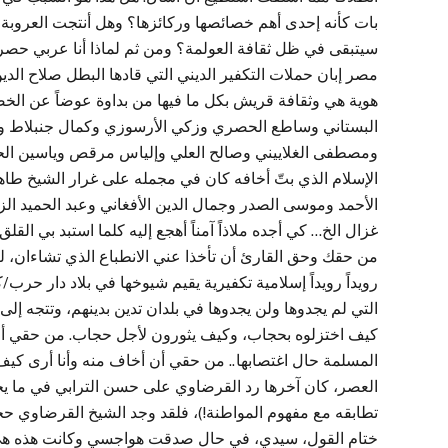
بات كأنه إحدى أهم خصائصها وركائزها؟ وهل أنتجت العروبة ل
سيتبقى في ظل ثقافة العولمة؟ ومن ثم لماذا أنا عربي حصراً؟ ل
مصر إبان حملات التكفير الديني التي قادها البطل صلاح الدي
هوية هي وثقافة قريش بكل ما فيها من بداوة عوضاً عن الخصوب
البستاني وساطع الحصري وزكي الأرسوزي وكمال جنبلاط و
ومصطفى الغلاييني وصالح العلي وإلياس مرقص وياسين الحافظ
الإسلام الذي بتّ أخافه كان في مجمله على غرار الشيخ طاهر
الأحمد وموسى الصدر وجمال الدين الأفغاني وعبد الحميد 
غزال الخ… كي أجده ملاذاً آمناً أهجع إليه كلما استبد بي القل
من حقك وحق القارئ أن تأخذا عني الانطباع الذي تشاءان، لك
رويداً رويداً إسلامية تكفيرية يقيم شيوخها في بلاد دار حرب/ك
التي لم يجدوها ولن يجدوها في بلدان تدين بدينهم، وتتجه إل
كيف اختزلوه بحجاب، وكيف يثورون لأجل حجاب. من حقي أن أ
المسلمة حال اغتصابها.. من حقي أن أخاف منه وأنا أرى كيف
العصر، كان آخرها رد القرضاوي على حسن الترابي في ما يخ
تطابقه مع مفهوم المواطنة!)، فلقد وجد الشيخ القرضاوي حجته
ختام القول، سيدي، في حال صدقت هواجسي وكانت هذه هي ال