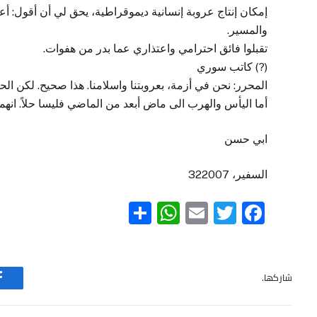
إمكان إنتاج عروبة إنسانية ديموقراطية، يحق لي أن أقول: أع
والمسير.
تقبلوا فائق احترامي واعتذاري عما بدر من هفوات.
(?) كاتب سوري
المحرر: نحن في أزمة، بعروبتنا واسلامنا. هذا صحيح. لكن ال
أما اليأس والهرب الى ماض أبعد من الماضي فليسا حلاً. انهما
ابي حسن
السفير، 322007
WhatsApp
Share
Email
Twitter
Facebook
شاركها.