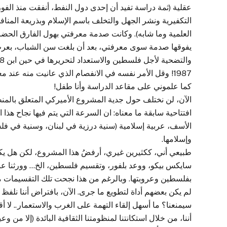
عقلية (ثمة دراسة تفيد أن إحدى دول النفط، أنفقت منذ الفور
التكفيرية ونشر الجهل والتخلف باسم الإسلام وبذريعة المنافح
العلمية وما شابه). وكانت صدمة معرفتي بهول الفارق الحضار
1987! وقل الأمر نفسه في الانفصام الذي عانيت منه عند 
كما علموني على مقاعد الدراسة وأنا طفل!
الآن، لن نختلف حول جدية المشروع الأميركي المتعلق بال
افتتاحية سابقة ما معناه: ان السرعة التي يتم فيها نجاح هذا
الأسف، عربية إسلامية (سنية درزية في لبنان، وسنية في فلس
وإسلامها.
طبيعي أني، ككثيرين غيري، أرفضُ هذا المشروع، لكن هل ي
سايكس بيكو، ووعد بلفور، وتقسيم فلسطين، الخ… وورثنا عنهم
بفلسطين وعروبتها. وبالرغم من هذا نجحت تلك التقسيمات من 
لم يكن بعضهم أداة لتطويع ما جرى. الآن، بافتراض أننا نلفظ ت
سيمنعنا؟ ما أسهل إلقاء التهمة على الغرب والاستعمار.. لا 
أننا، من خلال استكانتنا لمنظومتنا الثقافية البائدة (إلا من 