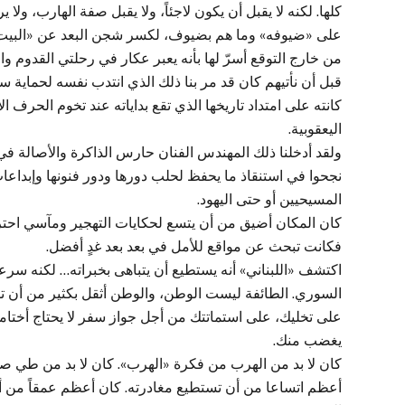
كلها. لكنه لا يقبل أن يكون لاجئاً، ولا يقبل صفة الهارب، ول
على «ضيوفه» وما هم بضيوف، لكسر شجن البعد عن «البيت» 
من خارج التوقع أسرّ لها بأنه يعبر عكار في رحلتي القدوم والع
قبل أن نأتيهم كان قد مر بنا ذلك الذي انتدب نفسه لحماية سو
كانته على امتداد تاريخها الذي تقع بداياته عند تخوم الحرف ا
اليعقوبية.
ولقد أدخلنا ذلك المهندس الفنان حارس الذاكرة والأصالة في 
نجحوا في استنقاذ ما يحفظ لحلب دورها ودور فنونها وإبداعا
المسيحيين أو حتى اليهود.
كان المكان أضيق من أن يتسع لحكايات التهجير ومآسي احتراق
فكانت تبحث عن مواقع للأمل في بعد بعد غدٍ أفضل.
اكتشف «اللبناني» أنه يستطيع أن يتباهى بخبراته… لكنه سرع
السوري. الطائفة ليست الوطن، والوطن أثقل بكثير من أن تس
على تخليك، على استماتتك من أجل جواز سفر لا يحتاج أختاما
يغضب منك.
كان لا بد من الهرب من فكرة «الهرب». كان لا بد من طي صفحة
أعظم اتساعا من أن تستطيع مغادرته. كان أعظم عمقاً من 