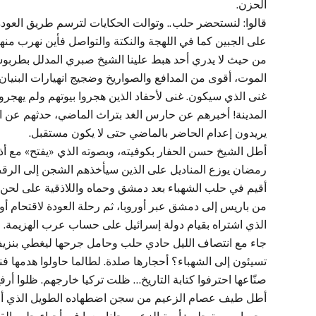
الحزن.
قالوا: لنستحضر حلب.. وتوالت الحكايات لترسم طريق العودة
على الجبين كما في اللهجة والنكتة والتواصل فأين نهرب منها
من حيث لا يدري أحد هبط علينا الشيخ صبري المدلل بطربوشه
الموت، أقوى من المدافع والصواريخ وضجيج انهيارات البنيا
غنى الذي سيكون. غنى لأحفاد الذين هجروا بيوتهم ولم يهجروا
المدينة! أخبرهم عن حارس الغد بتراث الماضي، حدثهم عن الر
يريدون إعدام الحاضر بالماضي حتى لا يكون مستقبل.
أطل الشيخ حسن الحفار بكوفيته، وبصوته الذي «يفتح» مع أذ
رمضان يوزع المناديل على الذين سيأخذهم الشجن إلى الر
أقيم في حلب الشهباء بعد دمشق وحماه واللاذقية على لحن: 
من باريس إلى دمشق عبر أوروبا، ثم رحلة العودة لاقتحام أور
الذي اشتراه بقيام دولة إسرائيل على حساب عرب الهزيمة.
جاء مع انتصاف الليل حادي حلب وحامل جرحها ليغطي بنزيف
تسيئون إلى الشهباء؟ أحجارها صلدة. لطالما حاولوا هدمها ف
صنّاعها احترفوا كتابة التاريخ… ظلت تركيا خارجهم. ظلوا أرف
أطل طيف عصام الزعيم من سجن اضطهاده الطويل الذي أخذه