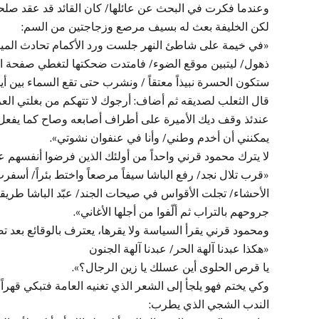
وعندما فكرت في البحث عن عائلها/ كان القائد قد عقد صلحاً 
لكن الخليفة بعث له بسيف مرصع وزجاجتين من السم:
«في خيمة على شاطئ النهر جلست ورد الأكمام تحادث المياه
ذهول/ ليتبين موقع الضوء/ فامتدت ضحكتها لتغطي صفحة ال
ستكون الحسرة نبيذاً معتقاً / ونشرب حتى تقع السماء بين أيد
قال الثعلب لصديقه ثم أضاف: أرجوك لا تتهكم من بغلتي ال
عندئذ وقف ديك الأميرة على أطراف أصابعه وصاح كما يفعل ال
يمكنني أن أخدم وطني/ وأنا في عنفوان نشوتي».
لا يترك محمود قرني واحداً من أولئك الذين فرضوا أنفسهم على 
«قرب تلال نجد/ رفع الباشا سيفاً مرصعاً واختط بئراً/ أسفرت
الأحشاء/ تجلت الأقواس في صيحات الجند/ عبّد الباشا طريقا
جروحهم بالتراب ثم ألّفوا من أجلها الأغاني».
ومحمود قرني يقرأ السياسة ولا يقرها، يعترف بالوقائع بعد تصح
«هكذا عبدنا آلهة الحر/ عبدنا آلهة الجنون
يا قرص الحلوى أين عسلك يا زين الرجال؟».
وكي يختم فهو يلجأ إلى الشعر الذي تغنيه العامة فتبكي قهرا
الندب الشجي الذي يطرب: