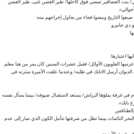
الي/ بنت العصافير تمضي فوق كاحلها/ طير الغصن غنى، طير الغصن
خوالي».
 صنعوا التاريخ ومضوا فجاء من يحاول إخراجهم منه:
 دي جانيرو
ها
ا اعتبارها:
رسها العلويون الأوائل/ فقبل عشرات السنين كان يمر من هنا معلم
إلى الديوان أرسل الاتابك في طلبه/ وعندما علقت الأميرة سترته في
ام في غرفة يملؤها الرياش/ يستعد لاستقبال ضيوفه/ بينما يسأل نفسه
ع بابك».
والطنافس
البحر النائمات بينما تطل من شرفتها تتأمل الكون الذي صار إلى عدم.
في غسق الأبدية».