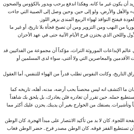
ا يريد أن يكون غير ما كانه. وهكذا اندفع يرحب ويدور بالكؤوس والصحون
والأهل والأرض، ولو إلى حين. وحين وصل إلى الصبية التي جاءت
ودة فيفتح النوافذ لهواء الربيع المندى بزهر اللوز.
ريا من النهب ومن التزوير ومن أن تصبح فجأة بلا تاريخ، أو غير ما
لأول واللحن الذي يختزن فرح الأيام الآتية حتى في عهد الأحزان
عالم الإبداعات الموروثة التراث، مؤكداً أن مجموعة من الفدائيين قد
ت الأقدمين والمعاصرين التي ولا أغنى، سواء لدى المسلمين أو
 التاريخ، وكانت النفوس تطلب قدراً من الهواء للتنفس، أما العقول
ان ما اكتشف انه ليس محصناً بحب أرضه، مدنه، أهله، تاريخه كما
تطيع حمله. حين تقرر أن تغادره فلن يغادرك، بل يلحق بك شاهداً
ً وتأشيرات. يصنفك من الخوارج بغير أن يدينك. يحزن عليك أكثر مما
 اللجوء. كان لا بد من تأكيد الانتصار على مبدأ الهجرة. كان الوطن
أن تستطيع القفز فوقه. كان الوطن مصدر فرح.. حضر الوطن فغاب