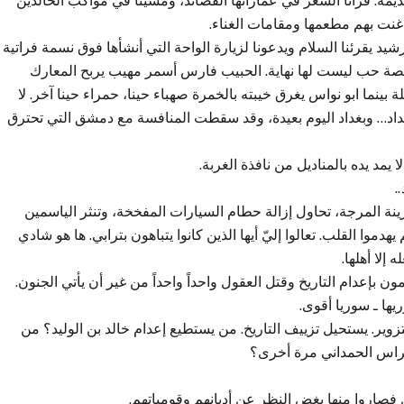
يمة. قرأنا الشعر في عماراتها القصائد، ومشينا في مواكب الخالدين
 أغنت بهم مطعمها ومقامات الغناء.
يد يقرئنا السلام ويدعونا لزيارة الواحة التي أنشأها فوق نسمة فراتية
قصة حب ليست لها نهاية. الحبيب فارس أسمر مهيب يربح المعارك
ينما ابو نواس يغرق خيبته بالخمرة صهباء حينا، حمراء حينا آخر. لا
داد… وبغداد اليوم بعيدة، وقد سقطت المنافسة مع دمشق التي تحترق
مد يده بالمناديل من نافذة الغربة.
.
ينة المرجة، تحاول إزالة حطام السيارات المفخخة، وتنثر الياسمين
دموا القلب. تعالوا إليّ أيها الذين كانوا يتباهون بترابي. ها هو شادي
إلا أهلها.
 بإعدام التاريخ وقتل العقول واحداً واحداً من غير أن يأتي الجنون.
يها ـ سوريا أقوى.
زوير. يستحيل تزييف التاريخ. من يستطيع إعدام خالد بن الوليد؟ من
راس الحمداني مرة أخرى؟
 فصاروا منها بغض النظر عن أديانهم وقومياتهم.