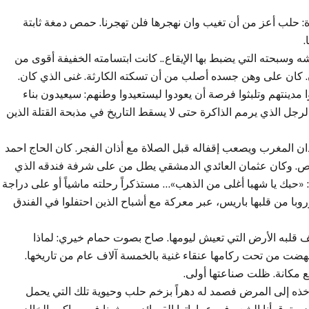
: حلب أعز من أن تغيب وان نهجرها فلن تهجرنا. حمص دمغة ثابتة
.
 وسبحته التي يضبط بها الإيقاع.. كانت ابتسامته الخفيفة أقوى من
ن. كان على وهن جسده أصلب من أن تسكته الكارثة. غنى الذي كان.
 مدينتهم وتلبثوا فرصة أن يعودوا ليستعيدوا وطنهم: سيعيدون بناء
جل الذي يرمم الذاكرة حتى لا يسقط التاريخ في مذبحة القتلة الذين
ان المغرب ويصعب إقفاله قبل الصلاة مع أذان الفجر. كان الحاج احمد
قص. وكان عثمان العائدي الدمشقي يطل من على شرفة فندقه الذي
«حبك يا شهبا أغلى من الذهب»… مستذكراً رحلته ماشياً أو على دراجة
وبا من قلبها باريس، عبر معركة مع أشباح الذين احتفلوا في الفندق
 قلبه الأرض التي تعيش ليومها. صاح بصوت حمام خيري: لماذا
نهضت من تحت ركامها عنقاء غنية بالخمسة آلاف عام من تاريخها.
ع مكانة. ظلت صناعتها أولى.
 إلى المرض فصمد له دهراً بزخم حلب وحيوية تلك التي يحمل