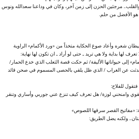
 والقلب.. مرجئين الحزن إلى زمن آخر، وكان في وداعنا سعدالله ونوس
 هو الأفضل من حلم.
يطان شعره وأعاد صوغ الحكاية متخذاً من «ورد الأكمام» الراوية
رف لها بداية ولا هي تريد ـ حتى لو أراد ـ ان تكون لها نهاية:
م» إلى حيواناتها الأليفة/ ثم حكت قصة الثعلب الذي خدع الحمار/
 تحدثت عن الغراب / الذي ظل يلقي بالحصى المسموم في صحن قائد
فتقول للفلاح:
القوي وامنحني لوزة/ هل تعرف كيف تنزع عني جوربي وأساري وتنقر
: «مفاتيح القصر سرقها اللصوص»
ان.. ولكنه يضل الطريق: