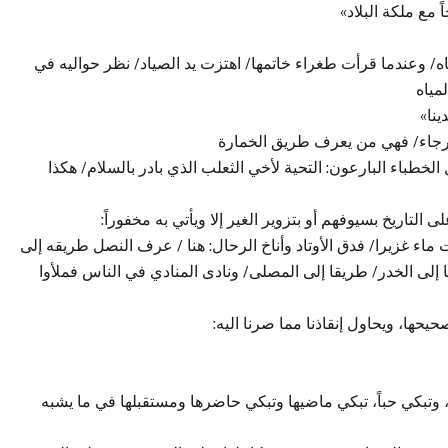
مع ملكة البلاد»
/ وعندما قرأت طغراء خاتمها/ اهتزت يد الصياد/ نظر حواليه في
مياه
ينا»
عرجاء/ فهي من يعرف طريق الخمارة
خطباء البارعون: التحية لأخي الثعلب الذي بادر بالسلام/ هكذا
التاريخ بسيوفهم أو بتزوير الغير إلا ويأتي به مخفوراً:
 ماء غزيرا/ فدق الأوتاد وأناخ الرحال: هنا / عرف النصل طريقه إلى
 إلى الخدر/ طريقا إلى المصلى/ ونادى المنادي في الناس فملأوا
يحها، ويحاول إنقاذنا مما صرنا اليه:
ً، وتبكي حباً، تبكي ماضيها وتبكي حاضرها ومستقبلها في ما يشبه