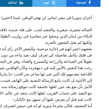
فيسبوك
تويتر
لينكدإن
أحزان سوريا في معبر لبناني: لن نهجر الوطن، لسنا لاجئين!
الصالة صغيرة، صغيرة، والحشد لجب، على قلة عديدة، تلا
البكاء من لبنان الذين وصلوا عبر مغامرة في زواريب الطو
ولكنها لم تقبل الشعور بالغربة.
بعضهم اعتبر أنهم في إجازة مرضية، والبعض الآخر رأى أنه
في قلبك بكامل تفاصيله كي تعرف كيف تعيد بناءه من دون أن 
طويلاً في الصناعة والزراعة والمسرح والغناء، وفي فن التجا
رحب هذا البعض بالآتين إليه في «مهجره» وكأن الوافدين ضيو
اللاذقية تتقدمهم تلك التي غنى لها شاعر بحر الحب: «يا مار
إلى الأغنية بل كانت تتابع الرسالة النصية على الهاتف فتبدت 
الأمل بأن تقع بعد حين. لعلها عاشقة كانت تتوقع رسالة منه. 
مع البعيد على حساب القريب. لعلها كانت تبتعد عن عالم «الكب
كانت فيه قبل أن يفرض عليها أن تسهر مع «الكبار».
أما المضيف فكان محرجاً بدوره: لو انه في حمص لتصرف. لو