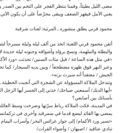
مضى الليل بطيئاً، وقمنا ننتظر الفجر على التخم بين الصدر
يغني الأمل فيقهر الضعف ويبقى محرّضاً على أن يكون الآتي
محمود قرني يطلق منشوره ـ المرثية: لعنات شرقية
أتقن محمود قرني اللعبة: اتخذ من ألف ليلة وليلة مسرحاً لش
والبطلة والملهمة، ونسج برؤاه وأشواقه وجنونه ليلة جديدة لا تع
«في مثل هذه الساعة / قبل مئات السنين/ تحدثت «ورد الأكما
وعبر النهر فوق ظهره مضطجعاً / وبين يديه السيجار/ كما
الجيش / معتقداً أنه سيرث بزته».
وتتدخل الملاكة المسؤولة عن الشجرة التي أنجبت الخطيئة.. 
«أيها الديك/ أسمعني صياحك/ خذني إلى الجسر أيها الرجل 
بأسنانك بين أصابعي؟
في المدينة، فكت الملاكة رباط سرّتها وصرخت وسط العائلة
يمضي بها القائد ليضع قدما في سمرقند وأخرى في تركمانست
«تسير ورد الأكمام/ إلى جوار عرائس البحر/ وأسراب اليمام
تنادي عناقيد / اصبهان / وأضواء الفرات/