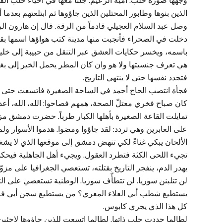
وجهها صورة حلب: أمية الزعيم. جلنا معها في أحياء حلب القد
الذين بنوها وطابور المحتلين الذين جاؤوها ثم ابتلعتهم بعدما
وصل عبد السلام العجيلي قادماً من الرقة. قال إن هارون الرش
دخلت في الصحراء فأنجبت منها مدينة كتب هواؤها اسمها ب
باسمه، ويخسر حكايات العشق عبر التنقل من حبيبة إلى خليلة ب
هي تعرف جنسيتها ولا هو وان كان المطر يحمل الخير إلى بغ
فتجدد نفسها حتى لا ينتهي التاريخ.
فجأة انتصب الحاج أحمد في الساحة الصغيرة فاتسعت حتى لا ي
كان صباح فخري معتلّ الصحة، همهم فصاحوا: الله، الله، أعد.
تمايلت القاعة الصغيرة بأهلها الكبار طرباً. حضرت دمشق مز
على العابرين وهي تردد: لقد جاؤوا ومضوا. هدموا الأسوار ولم يه
الألحان يبكي غناءً لكي تنهض دمشق إلى موقعها الذي لا يشغله 
تجيء اللحى الكثة فتطرد العقول. ويجيء أهل الجاهلية فيحكمون
يهدر الدم، ينفجر التاريخ بقتلته، تستعصي الجغرافيا على مزوّر
لن تتلبنن سوريا. لن تتطأّف سوريا. الوطنية تستعصي على الت
يستطيع شطب أبي العلاء المعري؟ من يستطيع سجن أبي ف
كل هذا الذي يجري كابوس.
لطالما جددت حلب ذاتها. لطالما اتسعت للذين جاؤوها لاجئين