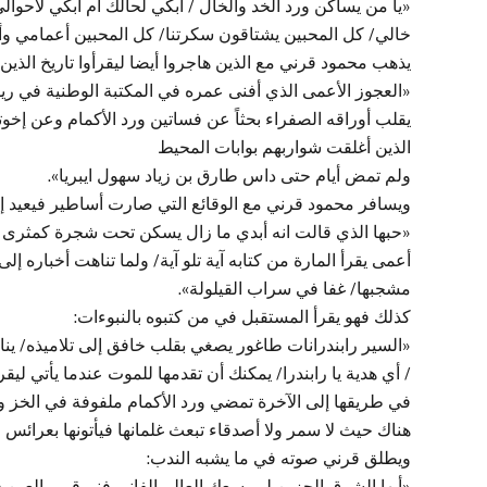
«يا من يساكن ورد الخد والخال / أبكي لحالك أم أبكي لأحو
خالي/ كل المحبين يشتاقون سكرتنا/ كل المحبين أعمامي وأ
يذهب محمود قرني مع الذين هاجروا أيضا ليقرأوا تاريخ الذين
«العجوز الأعمى الذي أفنى عمره في المكتبة الوطنية في ريو
يقلب أوراقه الصفراء بحثاً عن فساتين ورد الأكمام وعن إخوت
الذين أغلقت شواربهم بوابات المحيط
ولم تمض أيام حتى داس طارق بن زياد سهول ايبريا».
ويسافر محمود قرني مع الوقائع التي صارت أساطير فيعيد إليه
«حبها الذي قالت انه أبدي ما زال يسكن تحت شجرة كمثرى غ
أعمى يقرأ المارة من كتابه آية تلو آية/ ولما تناهت أخباره 
مشجبها/ غفا في سراب القيلولة».
كذلك فهو يقرأ المستقبل في من كتبوه بالنبوءات:
«السير رابندرانات طاغور يصغي بقلب خافق إلى تلاميذه/ ين
/ أي هدية يا رابندرا/ يمكنك أن تقدمها للموت عندما يأتي ليقر
في طريقها إلى الآخرة تمضي ورد الأكمام ملفوفة في الخز 
هناك حيث لا سمر ولا أصدقاء تبعث غلمانها فيأتونها بعرائس 
ويطلق قرني صوته في ما يشبه الندب:
«أيها الشرق الحزين لم يسعك العالم الفاني فنم قرير العين 