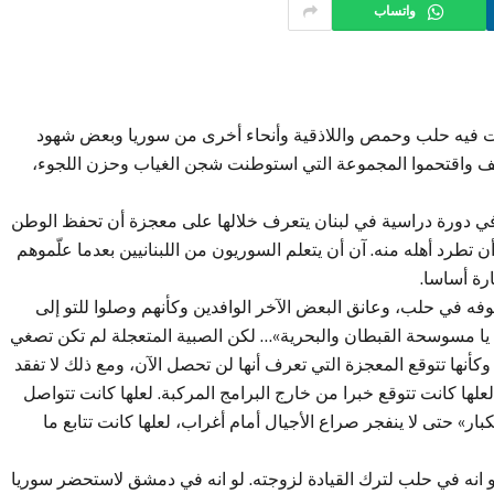
واتساب
قت فيه حلب وحمص واللاذقية وأنحاء أخرى من سوريا وبعض شهود
ائف واقتحموا المجموعة التي استوطنت شجن الغياب وحزن اللجوء،
 في دورة دراسية في لبنان يتعرف خلالها على معجزة أن تحفظ الوطن
تطرد أهله منه. آن أن يتعلم السوريون من اللبنانيين بعدما علّموهم
رة أساسا.
فه في حلب، وعانق البعض الآخر الوافدين وكأنهم وصلوا للتو إلى
يا يا مسوسحة القبطان والبحرية»… لكن الصبية المتعجلة لم تكن تصغي
وكأنها تتوقع المعجزة التي تعرف أنها لن تحصل الآن، ومع ذلك لا تفقد
لعلها كانت تتوقع خبرا من خارج البرامج المركبة. لعلها كانت تتواصل
ار» حتى لا ينفجر صراع الأجيال أمام أغراب، لعلها كانت تتابع ما
 انه في حلب لترك القيادة لزوجته. لو انه في دمشق لاستحضر سوريا