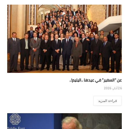
عن “السفير” في عيدها ..اليتيم!..
26 آذار، 2026
قراءة المزيد