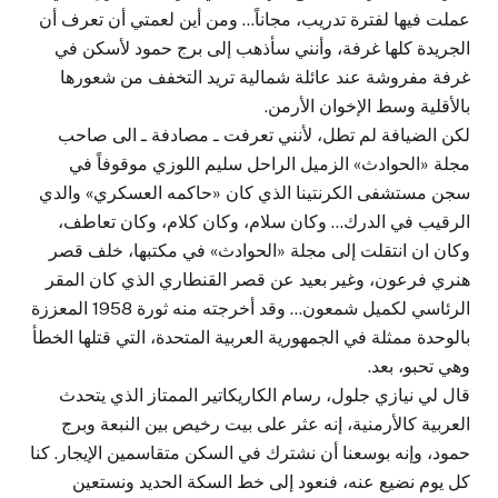
عملت فيها لفترة تدريب، مجاناً… ومن أين لعمتي أن تعرف أن
الجريدة كلها غرفة، وأنني سأذهب إلى برج حمود لأسكن في
غرفة مفروشة عند عائلة شمالية تريد التخفف من شعورها
بالأقلية وسط الإخوان الأرمن.
لكن الضيافة لم تطل، لأنني تعرفت ـ مصادفة ـ الى صاحب
مجلة «الحوادث» الزميل الراحل سليم اللوزي موقوفاً في
سجن مستشفى الكرنتينا الذي كان «حاكمه العسكري» والدي
الرقيب في الدرك… وكان سلام، وكان كلام، وكان تعاطف،
وكان ان انتقلت إلى مجلة «الحوادث» في مكتبها، خلف قصر
هنري فرعون، وغير بعيد عن قصر القنطاري الذي كان المقر
الرئاسي لكميل شمعون… وقد أخرجته منه ثورة 1958 المعززة
بالوحدة ممثلة في الجمهورية العربية المتحدة، التي قتلها الخطأ
وهي تحبو، بعد.
قال لي نيازي جلول، رسام الكاريكاتير الممتاز الذي يتحدث
العربية كالأرمنية، إنه عثر على بيت رخيص بين النبعة وبرج
حمود، وإنه بوسعنا أن نشترك في السكن متقاسمين الإيجار. كنا
كل يوم نضيع عنه، فنعود إلى خط السكة الحديد ونستعين