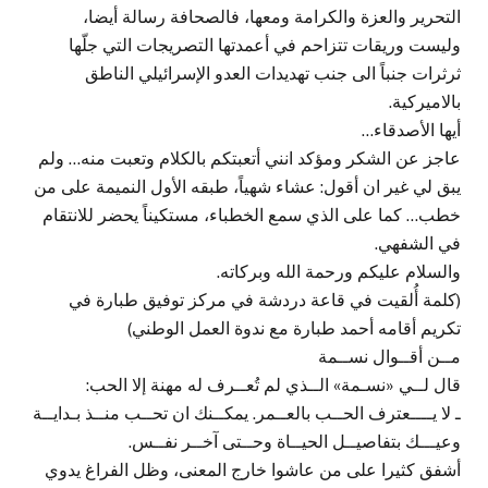
التحرير والعزة والكرامة ومعها، فالصحافة رسالة أيضا،
وليست وريقات تتزاحم في أعمدتها التصريجات التي جلّها
ثرثرات جنباً الى جنب تهديدات العدو الإسرائيلي الناطق
بالاميركية.
أيها الأصدقاء…
عاجز عن الشكر ومؤكد انني أتعبتكم بالكلام وتعبت منه… ولم
يبق لي غير ان أقول: عشاء شهياً، طبقه الأول النميمة على من
خطب… كما على الذي سمع الخطباء، مستكيناً يحضر للانتقام
في الشفهي.
والسلام عليكم ورحمة الله وبركاته.
(كلمة أُلقيت في قاعة دردشة في مركز توفيق طبارة في
تكريم أقامه أحمد طبارة مع ندوة العمل الوطني)
مــن أقــوال نســمة
قال لــي «نسـمة» الــذي لم تُعــرف له مهنة إلا الحب:
ـ لا يــــعترف الحــب بالعــمر. يمكــنك ان تحــب منــذ بـدايــة
وعيـــك بتفاصيــل الحيــاة وحــتى آخــر نفــس.
أشفق كثيرا على من عاشوا خارج المعنى، وظل الفراغ يدوي