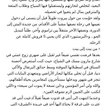
البعيد، لتخلص لتجارتهم وليستقبلوا فيها السياح وطلاب المتعة
والمترفين بمال لم يتعبوا في تحصيله.
ولقد حوّمت من حول بيروت طويلاً قبل أن يتسنى لي دخول
نعيمها في رحلة نصفها مشياً على الأقدام، من جديدة المتن إلى
الدورة، ونصفها الآخر متنقلاً بين تراموي وآخر، طلباً لتبديل
الجو… و«البرستبور» الذي كان يجبي 5 قروش كاملة عن
الرحلة.
^ من بيت إلى بيت
بعدها فرضت نفسي ضيفاً غير ثقيل على صهري زوج عمتي في
شارع مارون مسك في الشياح، حيث كنت أستعرض أحصنة
السباق في اسطبلاتها الموقتة وسط حدائق البرتقال والأكي
دنيا، قبل أن تخلي مكانها لتجار الأراضي ومتعهدي البنايات التي
تنجز في شهور ويدخلها مستأجرون كمغامرين بحياة أطفالهم،
والله ولي أمر المؤمنين و«ابن تسعة لا يموت ابن سبعة» و«اللي
انكتب على الجبين لازم تشوفه العين».
وعندما انتبهت الى أنني قد غدوت ضيفاً ثقيلاً ادعيت أنني قد
عثرت على غرفة لا يحتاج اليها أحد في جريدة «الشرق» التي