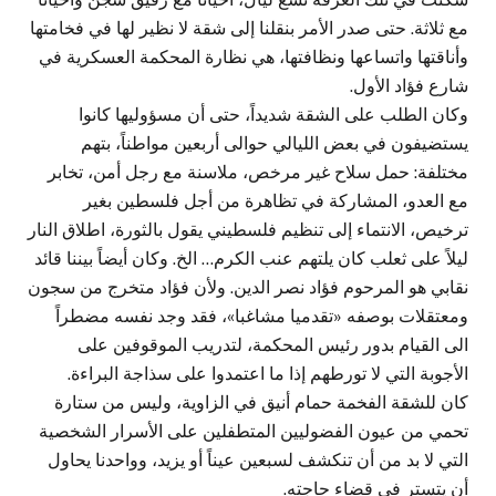
مع ثلاثة. حتى صدر الأمر بنقلنا إلى شقة لا نظير لها في فخامتها
وأناقتها واتساعها ونظافتها، هي نظارة المحكمة العسكرية في
شارع فؤاد الأول.
وكان الطلب على الشقة شديداً، حتى أن مسؤوليها كانوا
يستضيفون في بعض الليالي حوالى أربعين مواطناً، بتهم
مختلفة: حمل سلاح غير مرخص، ملاسنة مع رجل أمن، تخابر
مع العدو، المشاركة في تظاهرة من أجل فلسطين بغير
ترخيص، الانتماء إلى تنظيم فلسطيني يقول بالثورة، اطلاق النار
ليلاً على ثعلب كان يلتهم عنب الكرم… الخ. وكان أيضاً بيننا قائد
نقابي هو المرحوم فؤاد نصر الدين. ولأن فؤاد متخرج من سجون
ومعتقلات بوصفه «تقدميا مشاغبا»، فقد وجد نفسه مضطراً
الى القيام بدور رئيس المحكمة، لتدريب الموقوفين على
الأجوبة التي لا تورطهم إذا ما اعتمدوا على سذاجة البراءة.
كان للشقة الفخمة حمام أنيق في الزاوية، وليس من ستارة
تحمي من عيون الفضوليين المتطفلين على الأسرار الشخصية
التي لا بد من أن تنكشف لسبعين عيناً أو يزيد، وواحدنا يحاول
أن يتستر في قضاء حاجته.