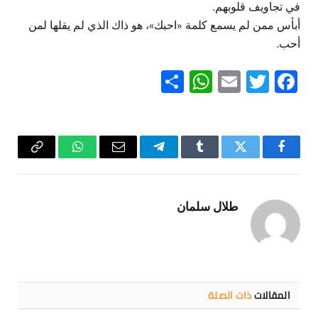
في تجاويف قلوبهم.
أبأس ممن لم يسمع كلمة «احبك»، هو ذاك الذي لم يقلها لمن
أحب.
WhatsApp
Share
Email
Twitter
Facebook
فيسبوك
تويتر
Tumblr
تيلقرام
البريد
واتساب
Copy
الإلكتروني
Link
طلال سلمان
المقالات
ذات الصلة