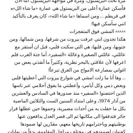
مرة تحت البريستول، ومرة في مواجهة البريستول. أما الآن
فأسكن عمارة أعلى من البريستول هي عمارة «ما شاء الل»ه
في قريطم … ومن اسماها «ما شاء الله»، كان يعرف بالتأكيد
انني سأسكن فيها!
^^^^^ المشي فوق المتفجرات
هكذا تجدون انني عرفت بيروت من شرقها، ومن شمالها، ومن
جنوبها، ومن قلبها، هي التي سكنت قلبي، قبل ان أستقر مع
عائلتي، عائلتي الصغيرة وعائلة «السفير». أما جنة الغرب فلم
اعرفها لأن علاقتي بالبحر نظرية، وكثيراً ما أنقذني بعض من
اغواني بمصارعة الامواج من الغرق تبرعاً!
… وها أنا ما زلت امشي في شوارع بيروت التي أعطيتها قلبي
وبعض دمي وكل أيامي، وأعطتني ما يفوق أحلامي عبر ناسها
الذين احتضنوا «السفير» منذ صدورها في السادس والعشرين
من آذار 1974، وعلى امتداد السنين الست والثلاثين الماضية
بكل ما حفلت به من أحداث مصيرية، وحموها حين عطلها قرار
جائر فتدفقوا الى مكاتبها ثم الى قصر العدل يدافعون عنها
بوطنيتهم وباحترامهم تاريخها معهم، مقدّرين لها صمودها
كعنوان لصمودهم في مختلف مراحل المقاومة، بدءاً من نهايات