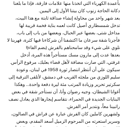
بأعمدة الكهرباء التي اتخذنا منها علامات فارقة، فإذا ما بلغنا
دكانة الحاجة زنوب كان بيتنا الأول إلى اليمين.
بعد شهر واحد من محاولة إنشاء صداقة ثابتة مع هذا البيت،
تدخل شمسطاري أصيل كانت لعمه بناية فخمة قريبة لها
مداخل شتى، بعضها عبر الحبال، وبعضها من باب إلى باب،
فأجرنا شقة سرعان ما اكتشفنا أن شركاءنا فيها كثرة، فهربنا لا
نلوي على شيء وقد سامحناهم بالفرش (بضم الفاء)!
بعدها عدت إلى مارون مسك مستأجراً هذه المرة، أدخل
غرفتي، التي صارت مضافة لأهل قضاء بعلبك، مرفوع الرأس.
سيكون علي أن أنتظر انتصار ثورة 1958 في لبنان، وعودة
سليم اللوزي من ملجئه القريب في دمشق، لأتلقى الترقية إلى
سكرتير تحرير وزيادة المرتب مئة ليرة دفعة واحدة… وهكذا
أغوانا الشيطان، وجيه رضوان وأنا، أن نستأجر شقة في بعض
البنايات الجديدة في الحمراء، نتقاسم إيجارها الذي يعادل نصف
راتبينا معاً، ونتدبر أمر الفرش.
ولشهرين كاملين كان الفرش عبارة عن فراش في الصالون،
وسرير استعرته من المرحوم الزميل أسعد المقدم، وبعض