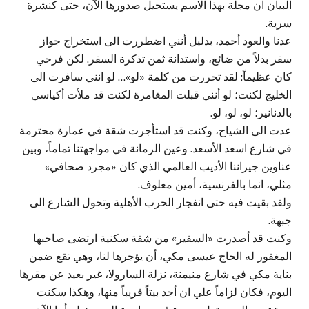
البيان ان مجلة بهذا الاسم يستحيل صدورها الآن، حتى كنشرة
سرية.
عدنا والعود أحمد، بدليل أنني اضطررت الى استخراج جواز
سفر بدلاً من ضائع، واستدانة ثمن تذكرة السفر. لكن فرحي
كان عظيماً: لقد تحررت من كلمة «لو»… لو انني سافرت الى
الخليج لكنت؛ لو أنني قبلت المغامرة لكنت قد ملأت أكياسي
بالدنانير؛ لو، لو، لو.
عدت الى الشياح، وكنت قد استأجرت شقة في عمارة محترمة
في شارع اسعد الأسعد. وعين الرمانة في مواجهتنا تماماً، وبين
عناوين جيراننا الأديب العالمي الذي كان «مجرد صحافي»
مثلي، انما بالفرنسية، أمين معلوف.
ولقد بقيت فيه حتى انفجار الحرب الأهلية وتحول الشارع الى
جبهة.
وكنت قد أصدرت «السفير» من شقة سكنية ارتضى صاحبها
المغفور له الحاج عيسى مكي، أن يؤجرها لنا، وهي تقع ضمن
بناية مكي في شارع منيمنة، نزلة السارولا، غير بعيد عن مقرها
اليوم، فكان لزاماً علي ان أجد بيتاً قريباً منها، وهكذا سكنت