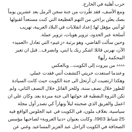
حرب أهلية في الخارج.
ومع الأسف، فقد طُردت من جنة سجن الرمل بعد عشرين يوماً
بصك يعلن براءتي من التهم الفظيعة التي كنت مستعداً لقبولها
لو أنني مؤهل لها: إعداد انقلابات في البلاد العربية، تهريب
أسلحة عبر الحدود، تزوير هويات، تزوير عملة.
وحين سألت القاضي، وهو برتبة «زعيم» التي تعادل «العميد»
الآن، نهرني قائلا: اشكر ربك يا ابني، وانصرف… قبل ان تغير
المحكمة رأيها!
^^^^ من بيروت إلى الكويت… وبالعكس
وعندما استعدت حريتي اكتشفت أنني فقدت عملي.
وهكذا ارتضيت ان أرتحل الى جنة الكويت حيث كانت السيادة
للطوز خلال نصف سنة، وللحر القاتل خلال النصف الثاني، ولم
تكن الثروة النفطية قد حولتها الى جنة مبردة بعد. وكان علي ان
اعمل والفريق الذي صحبته ليلاً ونهاراً كي نصدر أول مجلة
سياسية، بغلاف ملون، في الكويت في عيد الجلوس الواقع فيه
25 شباط 1963، وكانت بعنوان «دنيا العروبة» لصاحبها مؤسس
الصحافة في الكويت الراحل عبد العزيز المساعيد. وغني عن