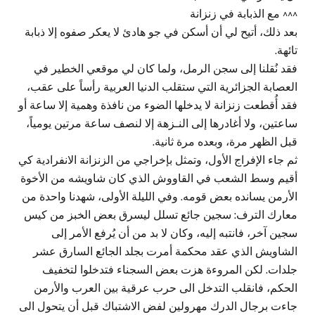
^^^ مع الذبابة في زنزانة
بعد ذلك، أتيح لي أن أسكن في جو هادئ لا يعكر صفوه إلا ذبابة
تائهة.
فقد نُقلنا إلى سجن الرمل، ولما كان لي موقعي الخطير في
العصابة الجزائرية التي ستقلب الدنيا العربية رأساً على عقب،
فقد أُقطعت زنزانة لا يدخلها الضوء من نافذة وهمية إلا ساعة أو
ساعتين، ولا أغادرها إلى النـزهة إلا لنصف ساعة مرتين يومياً،
قبل الظهر مرة، وبعده مرة ثانية.
ثم جاء الإفراج الأول، وتمثل بإخراجي من الزنزانة الانفرادية كي
أقيم وسط الشعب في القاووش الذي كان شاويشه من الأخوة
الأرمن يسانده بعض قومه. وفي الليلة الأولى، شهدنا واحدة من
معارك الترف: سجين جائع تسلل ليسرق بعض الخبز من كيس
سجين آخر، فانتبه إليه، وكان لا بد من أن يُرفع الأمر إلى
الشاويش الذي عقد محكمة أمرت بجلد الجائع السارق عشر
جلدات. لكن المروءة هزت بعض السجناء فتدخلوا لتخفيف
الحكم، فانقلب التدخل الى حرب عرقية بين العرب والأرمن
جاءت برجال الدرك مهرولين لفض الاشتباك قبل أن يتحول الى