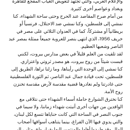
والإعلام العربي، والتي تجتهد لتعويض الغياب المفجع للقاهرة
وبغداد وعواصم أخرى كثيرة.
من أمام صرح المقاصد عند الحرج وحتى ساحة الشهداء، كنا
نمشي إلى فلسطين، وكنا نمشي ضد الاحتلال، فرنسياً أو
بريطانياً أو مشتركاً، كما في العدوان الثلاثي على مصر في
خريف 1956، الذي انتهى بنصر للعروبة جميعاً ممثلة بمصر عبد
الناصر وشعبها العظيم.
لقد تلقيت من العلم قليلاً في بعض مدارس بيروت، لكنني
قبست شيئاً من روح بيروت، هو مصدر ثروتي واعتزازي.
كنا نمشي إلى الوحدة التي رأيناها، وما زلنا نراها، الطريق إلى
فلسطين، تحت قيادة جمال عبد الناصر، ثم الثورة الفلسطينية
حتى غادرتنا ولم نغادرها قضية مقدسة لأرض مقدسة تخنزن
روح الأمة.
كنا نخترق الشوارع حاملة أسماء الشهداء حتى نتلاقى مع
الوافدين من جهات أخرى أنبتت شهداء زماننا، ولا سيما في
جنوب النصر في الساحة التي كانت حناياها تتسع لكل لبنان،
والتي يدوي فيها الآن الفراغ، بينما يتناهب أسواقها أصحاب
المال وقد طردوا أهلها والمنتمين اليها بقرار واع، مثلي، إلى