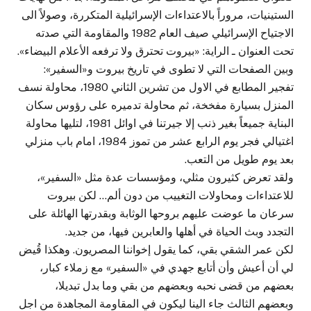
الستينيات، مروراً بالاعتداءات الإسرائيلية المتكررة، وصولاً الى
الاجتياح الإسرائيلي صيف العام 1982 والمقاومة التي صدته
تحت العنوان ـ الراية: «بيروت تحترق ولا ترفعه الأعلام البيضاء».
وبين الصفحات التي لا تطوى في تاريخ بيروت و«السفير»:
تفجير المطابع في الاول من تشرين الثاني 1980، محاولة نسف
المنزل بسيارة مفخخة، ثم محاولة تدميره على رؤوس سكان
البناية جميعاً بغير ذنب إلا جيرتنا في اوائل 1981، لتليها محاولة
اغتيالي فجر يوم الرابع عشر من تموز 1984، امام باب منزلي
بعد يوم طويل من التعب.
ولقد تعرض كثيرون مثلي، ومؤسسات عدة مثل «السفير»،
للاعتداءات ومحاولات التغييب من دون ألم… لكن بيروت
سرعان ما عوضت عليهم بروحها الوثابة وبقدرتها الهائلة على
التجدد وبث الحياة في أهلها والعابرين فيها، من جديد.
لكن عمر الشقي بقي، كما يقول إخواننا المصريون. وهكذا قُيض
لي أن أعيش وأن أتابع جهدي في «السفير» مع زملاء كبار،
بعضهم من قضى نحبه وبعضهم من بقي وما بدل تبديلا،
وبعضهم الثالث جاء الينا ليكون في المقاومة المجاهدة من اجل