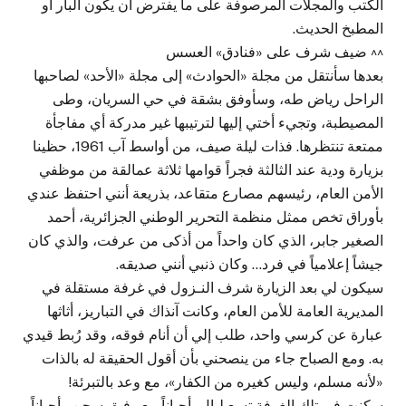
الكتب والمجلات المرصوفة على ما يفترض أن يكون البار أو
المطبخ الحديث.
^^ ضيف شرف على «فنادق» العسس
بعدها سأنتقل من مجلة «الحوادث» إلى مجلة «الأحد» لصاحبها
الراحل رياض طه، وسأوفق بشقة في حي السريان، وطى
المصيطبة، وتجيء أختي إليها لترتيبها غير مدركة أي مفاجأة
ممتعة تنتظرها. فذات ليلة صيف، من أواسط آب 1961، حظينا
بزيارة ودية عند الثالثة فجراً قوامها ثلاثة عمالقة من موظفي
الأمن العام، رئيسهم مصارع متقاعد، بذريعة أنني احتفظ عندي
بأوراق تخص ممثل منظمة التحرير الوطني الجزائرية، أحمد
الصغير جابر، الذي كان واحداً من أذكى من عرفت، والذي كان
جيشاً إعلامياً في فرد… وكان ذنبي أنني صديقه.
سيكون لي بعد الزيارة شرف النـزول في غرفة مستقلة في
المديرية العامة للأمن العام، وكانت آنذاك في التباريز، أثاثها
عبارة عن كرسي واحد، طلب إلي أن أنام فوقه، وقد رُبط قيدي
به. ومع الصباح جاء من ينصحني بأن أقول الحقيقة له بالذات
«لأنه مسلم، وليس كغيره من الكفار»، مع وعد بالتبرئة!
سكنت في تلك الغرفة تسع ليال، أحياناً مع رفيق سجن وأحياناً